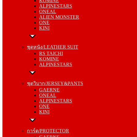
KOMINE
ONEAL
ALPINESTARS
ALIEN MONSTER
ONEAL
ONE
ALIEN MONSTER
KINI
ONE
KINI
ชุดหนัง/LEATHER SUIT
RS TAICHI
ชุดหนัง/LEATHER SUIT
KOMINE
RS TAICHI
ALPINESTARS
KOMINE
ALPINESTARS
ชุดวิบาก/JERSEY&PANTS
GAERNE
ชุดวิบาก/JERSEY&PANTS
ONEAL
GAERNE
ALPINESTARS
ONEAL
ONE
ALPINESTARS
KINI
ONE
KINI
การ์ด/PROTECTOR
GAERNE
การ์ด/PROTECTOR
ONEAL