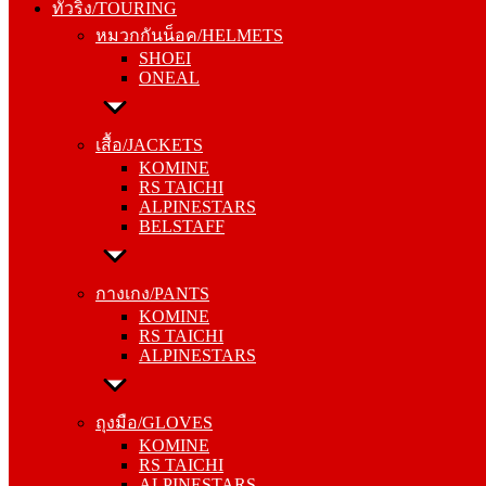
ทัวริ่ง/TOURING
SHOEI
หมวกกันน็อค/HELMETS
ONEAL
SHOEI
ONEAL
เสื้อ/JACKETS
KOMINE
เสื้อ/JACKETS
RS TAICHI
KOMINE
ALPINESTARS
RS TAICHI
BELSTAFF
ALPINESTARS
BELSTAFF
กางเกง/PANTS
KOMINE
กางเกง/PANTS
RS TAICHI
KOMINE
ALPINESTARS
RS TAICHI
ALPINESTARS
ถุงมือ/GLOVES
KOMINE
ถุงมือ/GLOVES
RS TAICHI
KOMINE
ALPINESTARS
RS TAICHI
BELSTAFF
ALPINESTARS