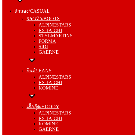
ลำลอง/CASUAL
รองเท้า/BOOTS
ลำลอง/CASUAL
ALPINESTARS
รองเท้า/BOOTS
RS TAICHI
ALPINESTARS
STYLMARTINS
RS TAICHI
FORMA
STYLMARTINS
SIDI
FORMA
GAERNE
SIDI
GAERNE
ยีนส์/JEANS
ALPINESTARS
ยีนส์/JEANS
RS TAICHI
ALPINESTARS
KOMINE
RS TAICHI
KOMINE
เสื้อฮู้ด/HOODY
ALPINESTARS
เสื้อฮู้ด/HOODY
RS TAICHI
ALPINESTARS
KOMINE
RS TAICHI
GAERNE
KOMINE
GAERNE