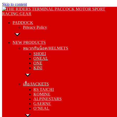
Skip to content
PADDOCK
Privacy Policy
PADDOCK
Privacy Policy
NEW PRODUCTS
หมวกกันน็อค/HELMETS
NEW PRODUCTS
SHOEI
หมวกกันน็อค/HELMETS
ONEAL
SHOEI
ONE
ONEAL
KINI
ONE
KINI
เสื้อ/JACKETS
RS TAICHI
เสื้อ/JACKETS
KOMINE
RS TAICHI
ALPINESTARS
KOMINE
GAERNE
ALPINESTARS
O’NEAL
GAERNE
O’NEAL
กางเกง/PANTS