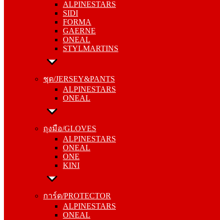
ALPINESTARS
FORMA
SIDI
GAERNE
FORMA
ONEAL
GAERNE
STYLMARTINS
ONEAL
STYLMARTINS
ชุด/JERSEY&PANTS
ALPINESTARS
ชุด/JERSEY&PANTS
ONEAL
ALPINESTARS
ONEAL
ถุงมือ/GLOVES
ALPINESTARS
ถุงมือ/GLOVES
ONEAL
ALPINESTARS
ONE
ONEAL
KINI
ONE
KINI
การ์ด/PROTECTOR
ALPINESTARS
การ์ด/PROTECTOR
ONEAL
ALPINESTARS
KOMINE
ONEAL