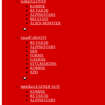
ถุงมือ/GLOVES
RS TAICHI
KOMINE
ALPINESTARS
RS TAICHI
BELSTAFF
ALPINESTARS
ALIEN MONSTER
BELSTAFF
ALIEN MONSTER
รองเท้า/BOOTS
RS TAICHI
รองเท้า/BOOTS
ALPINESTARS
RS TAICHI
SIDI
ALPINESTARS
FORMA
SIDI
GAERNE
FORMA
STYLMARTINS
GAERNE
KOMINE
STYLMARTINS
XPD
KOMINE
XPD
ชุดหนัง/LEATHER SUIT
KOMINE
ชุดหนัง/LEATHER SUIT
RS TAICHI
KOMINE
ALPINESTARS
RS TAICHI
ALPINESTARS