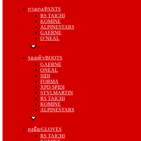
RS TAICHI
กางเกง/PANTS
KOMINE
RS TAICHI
ALPINESTARS
KOMINE
GAERNE
ALPINESTARS
O’NEAL
GAERNE
O’NEAL
รองเท้า/BOOTS
GAERNE
รองเท้า/BOOTS
ONEAL
GAERNE
SIDI
ONEAL
FORMA
SIDI
XPD SPIDI
FORMA
STYLMARTIN
XPD SPIDI
RS TAICHI
STYLMARTIN
KOMINE
RS TAICHI
ALPINESTARS
KOMINE
ALPINESTARS
ถุงมือ/GLOVES
RS TAICHI
ถุงมือ/GLOVES
KOMINE
RS TAICHI
ALPINESTARS