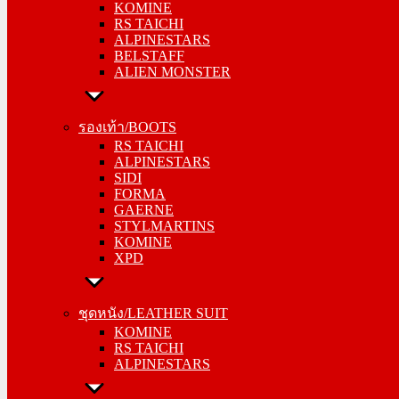
KOMINE
ALPINESTARS
RS TAICHI
BELSTAFF
ALPINESTARS
ALIEN MONSTER
BELSTAFF
ALIEN MONSTER
รองเท้า/BOOTS
RS TAICHI
รองเท้า/BOOTS
ALPINESTARS
RS TAICHI
SIDI
ALPINESTARS
FORMA
SIDI
GAERNE
FORMA
STYLMARTINS
GAERNE
KOMINE
STYLMARTINS
XPD
KOMINE
XPD
ชุดหนัง/LEATHER SUIT
KOMINE
ชุดหนัง/LEATHER SUIT
RS TAICHI
KOMINE
ALPINESTARS
RS TAICHI
ALPINESTARS
การ์ด/PROTECTOR