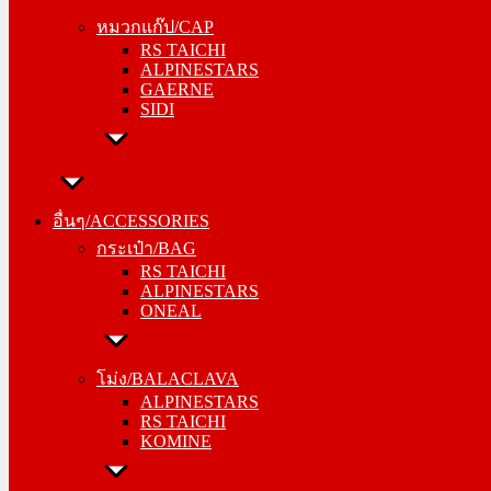
RS TAICHI
หมวกแก๊ป/CAP
ALPINESTARS
RS TAICHI
GAERNE
ALPINESTARS
SIDI
GAERNE
SIDI
อื่นๆ/ACCESSORIES
กระเป๋า/BAG
อื่นๆ/ACCESSORIES
RS TAICHI
กระเป๋า/BAG
ALPINESTARS
RS TAICHI
ONEAL
ALPINESTARS
ONEAL
โม่ง/BALACLAVA
ALPINESTARS
โม่ง/BALACLAVA
RS TAICHI
ALPINESTARS
KOMINE
RS TAICHI
KOMINE
ชุดซับใน/INNER SUIT