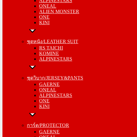
ALPINESTARS
ALIEN MONSTER
ONEAL
ONE
ALIEN MONSTER
KINI
ONE
KINI
ชุดหนัง/LEATHER SUIT
RS TAICHI
ชุดหนัง/LEATHER SUIT
KOMINE
RS TAICHI
ALPINESTARS
KOMINE
ALPINESTARS
ชุดวิบาก/JERSEY&PANTS
GAERNE
ชุดวิบาก/JERSEY&PANTS
ONEAL
GAERNE
ALPINESTARS
ONEAL
ONE
ALPINESTARS
KINI
ONE
KINI
การ์ด/PROTECTOR
GAERNE
การ์ด/PROTECTOR
ONEAL
GAERNE
ALPINESTARS