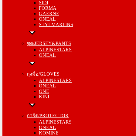
SIDI
GAERNE
FORMA
ONEAL
GAERNE
STYLMARTINS
ONEAL
STYLMARTINS
ชุด/JERSEY&PANTS
ALPINESTARS
ชุด/JERSEY&PANTS
ONEAL
ALPINESTARS
ONEAL
ถุงมือ/GLOVES
ALPINESTARS
ถุงมือ/GLOVES
ONEAL
ALPINESTARS
ONE
ONEAL
KINI
ONE
KINI
การ์ด/PROTECTOR
ALPINESTARS
การ์ด/PROTECTOR
ONEAL
ALPINESTARS
KOMINE
ONEAL
KOMINE