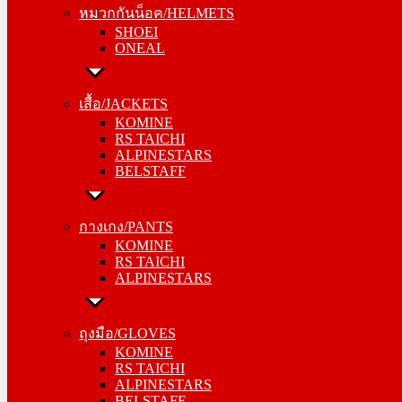
หมวกกันน็อค/HELMETS
ONEAL
SHOEI
ONEAL
เสื้อ/JACKETS
KOMINE
เสื้อ/JACKETS
RS TAICHI
KOMINE
ALPINESTARS
RS TAICHI
BELSTAFF
ALPINESTARS
BELSTAFF
กางเกง/PANTS
KOMINE
กางเกง/PANTS
RS TAICHI
KOMINE
ALPINESTARS
RS TAICHI
ALPINESTARS
ถุงมือ/GLOVES
KOMINE
ถุงมือ/GLOVES
RS TAICHI
KOMINE
ALPINESTARS
RS TAICHI
BELSTAFF
ALPINESTARS
BELSTAFF