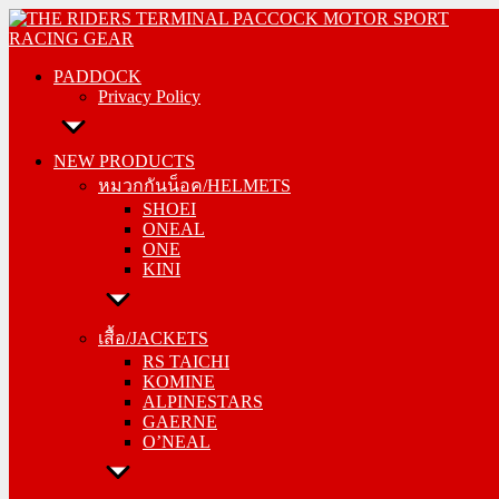
Skip
PADDOCK
to
Privacy Policy
content
PADDOCK
Privacy Policy
NEW PRODUCTS
หมวกกันน็อค/HELMETS
NEW PRODUCTS
SHOEI
หมวกกันน็อค/HELMETS
ONEAL
SHOEI
ONE
ONEAL
KINI
ONE
KINI
เสื้อ/JACKETS
RS TAICHI
เสื้อ/JACKETS
KOMINE
RS TAICHI
ALPINESTARS
KOMINE
GAERNE
ALPINESTARS
O’NEAL
GAERNE
O’NEAL
กางเกง/PANTS
RS TAICHI