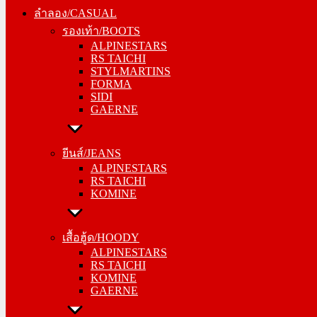
รองเท้า/BOOTS
ลำลอง/CASUAL
ALPINESTARS
รองเท้า/BOOTS
RS TAICHI
ALPINESTARS
STYLMARTINS
RS TAICHI
FORMA
STYLMARTINS
SIDI
FORMA
GAERNE
SIDI
GAERNE
ยีนส์/JEANS
ALPINESTARS
ยีนส์/JEANS
RS TAICHI
ALPINESTARS
KOMINE
RS TAICHI
KOMINE
เสื้อฮู้ด/HOODY
ALPINESTARS
เสื้อฮู้ด/HOODY
RS TAICHI
ALPINESTARS
KOMINE
RS TAICHI
GAERNE
KOMINE
GAERNE
หมวกแก๊ป/CAP