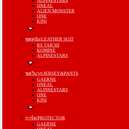
ALPINESTARS
ALIEN MONSTER
ONEAL
ONE
ALIEN MONSTER
KINI
ONE
KINI
ชุดหนัง/LEATHER SUIT
RS TAICHI
ชุดหนัง/LEATHER SUIT
KOMINE
RS TAICHI
ALPINESTARS
KOMINE
ALPINESTARS
ชุดวิบาก/JERSEY&PANTS
GAERNE
ชุดวิบาก/JERSEY&PANTS
ONEAL
GAERNE
ALPINESTARS
ONEAL
ONE
ALPINESTARS
KINI
ONE
KINI
การ์ด/PROTECTOR
GAERNE
การ์ด/PROTECTOR
ONEAL
GAERNE
ALPINESTARS