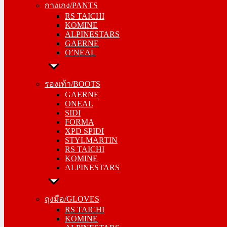
กางเกง/PANTS
KOMINE
RS TAICHI
ALPINESTARS
KOMINE
GAERNE
ALPINESTARS
O’NEAL
GAERNE
O’NEAL
รองเท้า/BOOTS
GAERNE
รองเท้า/BOOTS
ONEAL
GAERNE
SIDI
ONEAL
FORMA
SIDI
XPD SPIDI
FORMA
STYLMARTIN
XPD SPIDI
RS TAICHI
STYLMARTIN
KOMINE
RS TAICHI
ALPINESTARS
KOMINE
ALPINESTARS
ถุงมือ/GLOVES
RS TAICHI
ถุงมือ/GLOVES
KOMINE
RS TAICHI
ALPINESTARS
KOMINE
ONEAL