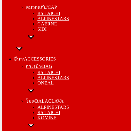
RS TAICHI
หมวกแก๊ป/CAP
ALPINESTARS
RS TAICHI
GAERNE
ALPINESTARS
SIDI
GAERNE
SIDI
อื่นๆ/ACCESSORIES
กระเป๋า/BAG
อื่นๆ/ACCESSORIES
RS TAICHI
กระเป๋า/BAG
ALPINESTARS
RS TAICHI
ONEAL
ALPINESTARS
ONEAL
โม่ง/BALACLAVA
ALPINESTARS
โม่ง/BALACLAVA
RS TAICHI
ALPINESTARS
KOMINE
RS TAICHI
KOMINE
ชุดซับใน/INNER SUIT