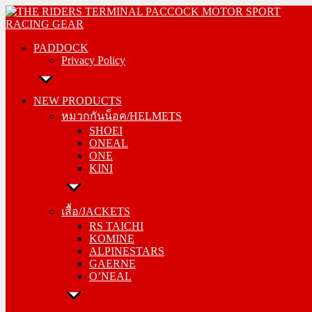
Skip
PADDOCK
to
Privacy Policy
content
PADDOCK
Privacy Policy
NEW PRODUCTS
หมวกกันน็อค/HELMETS
NEW PRODUCTS
SHOEI
หมวกกันน็อค/HELMETS
ONEAL
SHOEI
ONE
ONEAL
KINI
ONE
KINI
เสื้อ/JACKETS
RS TAICHI
เสื้อ/JACKETS
KOMINE
RS TAICHI
ALPINESTARS
KOMINE
GAERNE
ALPINESTARS
O’NEAL
GAERNE
O’NEAL
กางเกง/PANTS
RS TAICHI