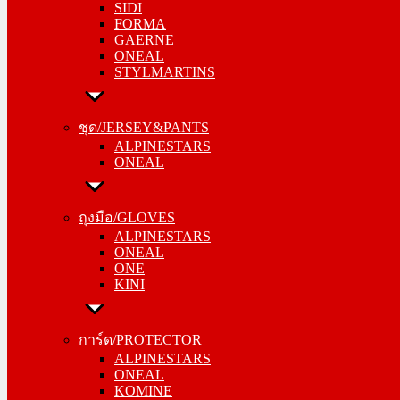
SIDI
GAERNE
FORMA
ONEAL
GAERNE
STYLMARTINS
ONEAL
STYLMARTINS
ชุด/JERSEY&PANTS
ALPINESTARS
ชุด/JERSEY&PANTS
ONEAL
ALPINESTARS
ONEAL
ถุงมือ/GLOVES
ALPINESTARS
ถุงมือ/GLOVES
ONEAL
ALPINESTARS
ONE
ONEAL
KINI
ONE
KINI
การ์ด/PROTECTOR
ALPINESTARS
การ์ด/PROTECTOR
ONEAL
ALPINESTARS
KOMINE
ONEAL
KOMINE