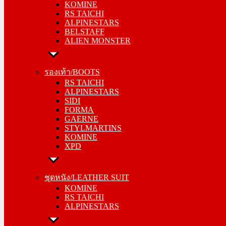
KOMINE
ALPINESTARS
RS TAICHI
BELSTAFF
ALPINESTARS
ALIEN MONSTER
BELSTAFF
ALIEN MONSTER
รองเท้า/BOOTS
RS TAICHI
รองเท้า/BOOTS
ALPINESTARS
RS TAICHI
SIDI
ALPINESTARS
FORMA
SIDI
GAERNE
FORMA
STYLMARTINS
GAERNE
KOMINE
STYLMARTINS
XPD
KOMINE
XPD
ชุดหนัง/LEATHER SUIT
KOMINE
ชุดหนัง/LEATHER SUIT
RS TAICHI
KOMINE
ALPINESTARS
RS TAICHI
ALPINESTARS
การ์ด/PROTECTOR