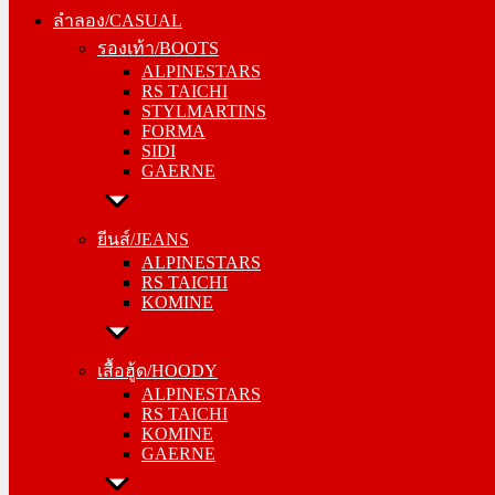
รองเท้า/BOOTS
ลำลอง/CASUAL
ALPINESTARS
รองเท้า/BOOTS
RS TAICHI
ALPINESTARS
STYLMARTINS
RS TAICHI
FORMA
STYLMARTINS
SIDI
FORMA
GAERNE
SIDI
GAERNE
ยีนส์/JEANS
ALPINESTARS
ยีนส์/JEANS
RS TAICHI
ALPINESTARS
KOMINE
RS TAICHI
KOMINE
เสื้อฮู้ด/HOODY
ALPINESTARS
เสื้อฮู้ด/HOODY
RS TAICHI
ALPINESTARS
KOMINE
RS TAICHI
GAERNE
KOMINE
GAERNE
หมวกแก๊ป/CAP