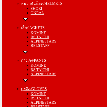
หมวกกันน็อค/HELMETS
ONEAL
SHOEI
ONEAL
เสื้อ/JACKETS
KOMINE
เสื้อ/JACKETS
RS TAICHI
KOMINE
ALPINESTARS
RS TAICHI
BELSTAFF
ALPINESTARS
BELSTAFF
กางเกง/PANTS
KOMINE
กางเกง/PANTS
RS TAICHI
KOMINE
ALPINESTARS
RS TAICHI
ALPINESTARS
ถุงมือ/GLOVES
KOMINE
ถุงมือ/GLOVES
RS TAICHI
KOMINE
ALPINESTARS
RS TAICHI
BELSTAFF
ALPINESTARS
BELSTAFF