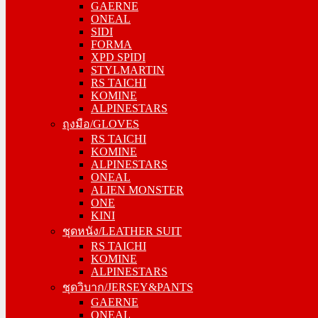
GAERNE
ONEAL
ONEAL
SIDI
SIDI
FORMA
FORMA
XPD SPIDI
XPD SPIDI
STYLMARTIN
STYLMARTIN
RS TAICHI
RS TAICHI
KOMINE
KOMINE
ALPINESTARS
ALPINESTARS
ถุงมือ/GLOVES
ถุงมือ/GLOVES
RS TAICHI
RS TAICHI
KOMINE
KOMINE
ALPINESTARS
ALPINESTARS
ONEAL
ONEAL
ALIEN MONSTER
ALIEN MONSTER
ONE
ONE
KINI
KINI
ชุดหนัง/LEATHER SUIT
ชุดหนัง/LEATHER SUIT
RS TAICHI
RS TAICHI
KOMINE
KOMINE
ALPINESTARS
ALPINESTARS
ชุดวิบาก/JERSEY&PANTS
ชุดวิบาก/JERSEY&PANTS
GAERNE
GAERNE
ONEAL
ONEAL
ALPINESTARS