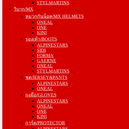
STYLMARTINS
วิบาก/MX
วิบาก/MX
หมวกกันน็อค/MX HELMETS
หมวกกันน็อค/MX HELMETS
ONEAL
ONEAL
ONE
ONE
KINI
KINI
รองเท้า/BOOTS
รองเท้า/BOOTS
ALPINESTARS
ALPINESTARS
SIDI
SIDI
FORMA
FORMA
GAERNE
GAERNE
ONEAL
ONEAL
STYLMARTINS
STYLMARTINS
ชุด/JERSEY&PANTS
ชุด/JERSEY&PANTS
ALPINESTARS
ALPINESTARS
ONEAL
ONEAL
ถุงมือ/GLOVES
ถุงมือ/GLOVES
ALPINESTARS
ALPINESTARS
ONEAL
ONEAL
ONE
ONE
KINI
KINI
การ์ด/PROTECTOR
การ์ด/PROTECTOR
ALPINESTARS
ALPINESTARS
ONEAL