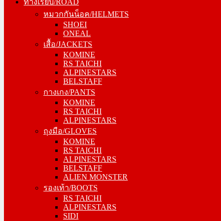
ทางเรียบ/ROAD
หมวกกันน็อค/HELMETS
หมวกกันน็อค/HELMETS
SHOEI
SHOEI
ONEAL
ONEAL
เสื้อ/JACKETS
เสื้อ/JACKETS
KOMINE
KOMINE
RS TAICHI
RS TAICHI
ALPINESTARS
ALPINESTARS
BELSTAFF
BELSTAFF
กางเกง/PANTS
กางเกง/PANTS
KOMINE
KOMINE
RS TAICHI
RS TAICHI
ALPINESTARS
ALPINESTARS
ถุงมือ/GLOVES
ถุงมือ/GLOVES
KOMINE
KOMINE
RS TAICHI
RS TAICHI
ALPINESTARS
ALPINESTARS
BELSTAFF
BELSTAFF
ALIEN MONSTER
ALIEN MONSTER
รองเท้า/BOOTS
รองเท้า/BOOTS
RS TAICHI
RS TAICHI
ALPINESTARS
ALPINESTARS
SIDI
SIDI
FORMA