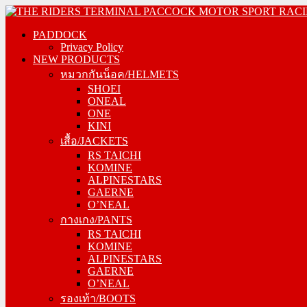
Skip
PADDOCK
to
PADDOCK
Privacy Policy
content
NEW PRODUCTS
Privacy Policy
NEW PRODUCTS
หมวกกันน็อค/HELMETS
หมวกกันน็อค/HELMETS
SHOEI
SHOEI
ONEAL
ONEAL
ONE
ONE
KINI
KINI
เสื้อ/JACKETS
เสื้อ/JACKETS
RS TAICHI
RS TAICHI
KOMINE
KOMINE
ALPINESTARS
ALPINESTARS
GAERNE
GAERNE
O’NEAL
O’NEAL
กางเกง/PANTS
กางเกง/PANTS
RS TAICHI
RS TAICHI
KOMINE
KOMINE
ALPINESTARS
ALPINESTARS
GAERNE
GAERNE
O’NEAL
O’NEAL
รองเท้า/BOOTS
รองเท้า/BOOTS
GAERNE