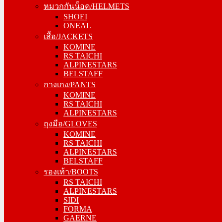
หมวกกันน็อค/HELMETS
SHOEI
SHOEI
ONEAL
ONEAL
เสื้อ/JACKETS
เสื้อ/JACKETS
KOMINE
KOMINE
RS TAICHI
RS TAICHI
ALPINESTARS
ALPINESTARS
BELSTAFF
BELSTAFF
กางเกง/PANTS
กางเกง/PANTS
KOMINE
KOMINE
RS TAICHI
RS TAICHI
ALPINESTARS
ALPINESTARS
ถุงมือ/GLOVES
ถุงมือ/GLOVES
KOMINE
KOMINE
RS TAICHI
RS TAICHI
ALPINESTARS
ALPINESTARS
BELSTAFF
BELSTAFF
รองเท้า/BOOTS
รองเท้า/BOOTS
RS TAICHI
RS TAICHI
ALPINESTARS
ALPINESTARS
SIDI
SIDI
FORMA
FORMA
GAERNE
GAERNE
STYLMARTINS