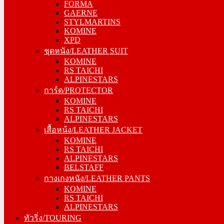
FORMA
GAERNE
GAERNE
STYLMARTINS
STYLMARTINS
KOMINE
KOMINE
XPD
XPD
ชุดหนัง/LEATHER SUIT
ชุดหนัง/LEATHER SUIT
KOMINE
KOMINE
RS TAICHI
RS TAICHI
ALPINESTARS
ALPINESTARS
การ์ด/PROTECTOR
การ์ด/PROTECTOR
KOMINE
KOMINE
RS TAICHI
RS TAICHI
ALPINESTARS
ALPINESTARS
เสื้อหน้ง/LEATHER JACKET
เสื้อหน้ง/LEATHER JACKET
KOMINE
KOMINE
RS TAICHI
RS TAICHI
ALPINESTARS
ALPINESTARS
BELSTAFF
BELSTAFF
กางเกงหนัง/LEATHER PANTS
กางเกงหนัง/LEATHER PANTS
KOMINE
KOMINE
RS TAICHI
RS TAICHI
ALPINESTARS
ALPINESTARS
ทัวริ่ง/TOURING
ทัวริ่ง/TOURING
หมวกกันน็อค/HELMETS