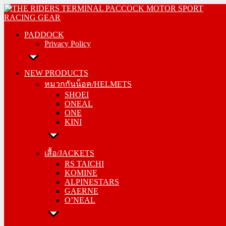
Skip
PADDOCK
to
Privacy Policy
content
PADDOCK
Privacy Policy
NEW PRODUCTS
หมวกกันน็อค/HELMETS
NEW PRODUCTS
SHOEI
หมวกกันน็อค/HELMETS
ONEAL
SHOEI
ONE
ONEAL
KINI
ONE
KINI
เสื้อ/JACKETS
RS TAICHI
เสื้อ/JACKETS
KOMINE
RS TAICHI
ALPINESTARS
KOMINE
GAERNE
ALPINESTARS
O’NEAL
GAERNE
O’NEAL
กางเกง/PANTS
RS TAICHI