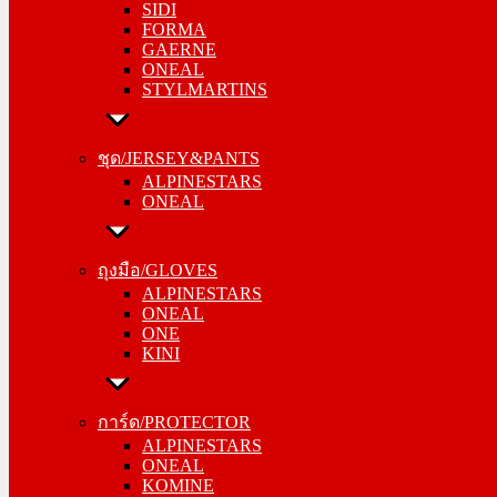
SIDI
GAERNE
FORMA
ONEAL
GAERNE
STYLMARTINS
ONEAL
STYLMARTINS
ชุด/JERSEY&PANTS
ALPINESTARS
ชุด/JERSEY&PANTS
ONEAL
ALPINESTARS
ONEAL
ถุงมือ/GLOVES
ALPINESTARS
ถุงมือ/GLOVES
ONEAL
ALPINESTARS
ONE
ONEAL
KINI
ONE
KINI
การ์ด/PROTECTOR
ALPINESTARS
การ์ด/PROTECTOR
ONEAL
ALPINESTARS
KOMINE
ONEAL
KOMINE