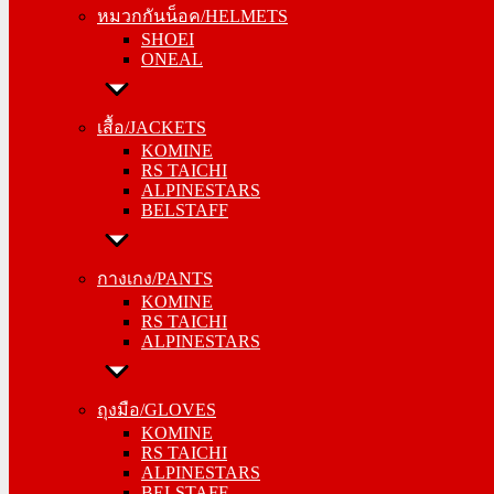
หมวกกันน็อค/HELMETS
ONEAL
SHOEI
ONEAL
เสื้อ/JACKETS
KOMINE
เสื้อ/JACKETS
RS TAICHI
KOMINE
ALPINESTARS
RS TAICHI
BELSTAFF
ALPINESTARS
BELSTAFF
กางเกง/PANTS
KOMINE
กางเกง/PANTS
RS TAICHI
KOMINE
ALPINESTARS
RS TAICHI
ALPINESTARS
ถุงมือ/GLOVES
KOMINE
ถุงมือ/GLOVES
RS TAICHI
KOMINE
ALPINESTARS
RS TAICHI
BELSTAFF
ALPINESTARS
BELSTAFF