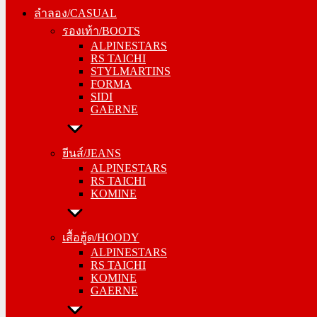
รองเท้า/BOOTS
ลำลอง/CASUAL
ALPINESTARS
รองเท้า/BOOTS
RS TAICHI
ALPINESTARS
STYLMARTINS
RS TAICHI
FORMA
STYLMARTINS
SIDI
FORMA
GAERNE
SIDI
GAERNE
ยีนส์/JEANS
ALPINESTARS
ยีนส์/JEANS
RS TAICHI
ALPINESTARS
KOMINE
RS TAICHI
KOMINE
เสื้อฮู้ด/HOODY
ALPINESTARS
เสื้อฮู้ด/HOODY
RS TAICHI
ALPINESTARS
KOMINE
RS TAICHI
GAERNE
KOMINE
GAERNE
หมวกแก๊ป/CAP