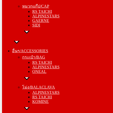
RS TAICHI
หมวกแก๊ป/CAP
ALPINESTARS
RS TAICHI
GAERNE
ALPINESTARS
SIDI
GAERNE
SIDI
อื่นๆ/ACCESSORIES
กระเป๋า/BAG
อื่นๆ/ACCESSORIES
RS TAICHI
กระเป๋า/BAG
ALPINESTARS
RS TAICHI
ONEAL
ALPINESTARS
ONEAL
โม่ง/BALACLAVA
ALPINESTARS
โม่ง/BALACLAVA
RS TAICHI
ALPINESTARS
KOMINE
RS TAICHI
KOMINE
ชุดซับใน/INNER SUIT