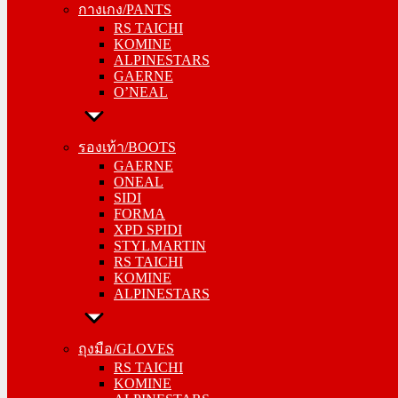
กางเกง/PANTS
KOMINE
RS TAICHI
ALPINESTARS
KOMINE
GAERNE
ALPINESTARS
O’NEAL
GAERNE
O’NEAL
รองเท้า/BOOTS
GAERNE
รองเท้า/BOOTS
ONEAL
GAERNE
SIDI
ONEAL
FORMA
SIDI
XPD SPIDI
FORMA
STYLMARTIN
XPD SPIDI
RS TAICHI
STYLMARTIN
KOMINE
RS TAICHI
ALPINESTARS
KOMINE
ALPINESTARS
ถุงมือ/GLOVES
RS TAICHI
ถุงมือ/GLOVES
KOMINE
RS TAICHI
ALPINESTARS
KOMINE
ONEAL