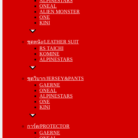
ALPINESTARS
ALIEN MONSTER
ONEAL
ONE
ALIEN MONSTER
KINI
ONE
KINI
ชุดหนัง/LEATHER SUIT
RS TAICHI
ชุดหนัง/LEATHER SUIT
KOMINE
RS TAICHI
ALPINESTARS
KOMINE
ALPINESTARS
ชุดวิบาก/JERSEY&PANTS
GAERNE
ชุดวิบาก/JERSEY&PANTS
ONEAL
GAERNE
ALPINESTARS
ONEAL
ONE
ALPINESTARS
KINI
ONE
KINI
การ์ด/PROTECTOR
GAERNE
การ์ด/PROTECTOR
ONEAL
GAERNE
ALPINESTARS