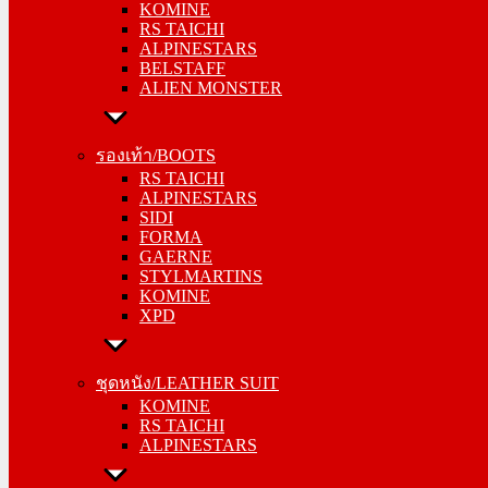
KOMINE
ALPINESTARS
RS TAICHI
BELSTAFF
ALPINESTARS
ALIEN MONSTER
BELSTAFF
ALIEN MONSTER
รองเท้า/BOOTS
RS TAICHI
รองเท้า/BOOTS
ALPINESTARS
RS TAICHI
SIDI
ALPINESTARS
FORMA
SIDI
GAERNE
FORMA
STYLMARTINS
GAERNE
KOMINE
STYLMARTINS
XPD
KOMINE
XPD
ชุดหนัง/LEATHER SUIT
KOMINE
ชุดหนัง/LEATHER SUIT
RS TAICHI
KOMINE
ALPINESTARS
RS TAICHI
ALPINESTARS
การ์ด/PROTECTOR