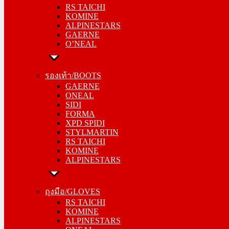
RS TAICHI
KOMINE
KOMINE
ALPINESTARS
ALPINESTARS
GAERNE
GAERNE
O’NEAL
O’NEAL
รองเท้า/BOOTS
รองเท้า/BOOTS
GAERNE
GAERNE
ONEAL
ONEAL
SIDI
SIDI
FORMA
FORMA
XPD SPIDI
XPD SPIDI
STYLMARTIN
STYLMARTIN
RS TAICHI
RS TAICHI
KOMINE
KOMINE
ALPINESTARS
ALPINESTARS
ถุงมือ/GLOVES
ถุงมือ/GLOVES
RS TAICHI
RS TAICHI
KOMINE
KOMINE
ALPINESTARS
ALPINESTARS
ONEAL