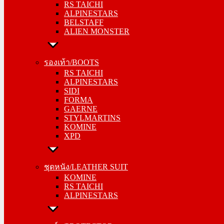
RS TAICHI
ALPINESTARS
ALPINESTARS
BELSTAFF
BELSTAFF
ALIEN MONSTER
ALIEN MONSTER
รองเท้า/BOOTS
รองเท้า/BOOTS
RS TAICHI
RS TAICHI
ALPINESTARS
ALPINESTARS
SIDI
SIDI
FORMA
FORMA
GAERNE
GAERNE
STYLMARTINS
STYLMARTINS
KOMINE
KOMINE
XPD
XPD
ชุดหนัง/LEATHER SUIT
ชุดหนัง/LEATHER SUIT
KOMINE
KOMINE
RS TAICHI
RS TAICHI
ALPINESTARS
ALPINESTARS
การ์ด/PROTECTOR