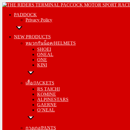
Skip
PADDOCK
to
PADDOCK
Privacy Policy
content
Privacy Policy
NEW PRODUCTS
NEW PRODUCTS
หมวกกันน็อค/HELMETS
หมวกกันน็อค/HELMETS
SHOEI
SHOEI
ONEAL
ONEAL
ONE
ONE
KINI
KINI
เสื้อ/JACKETS
เสื้อ/JACKETS
RS TAICHI
RS TAICHI
KOMINE
KOMINE
ALPINESTARS
ALPINESTARS
GAERNE
GAERNE
O’NEAL
O’NEAL
กางเกง/PANTS
กางเกง/PANTS
RS TAICHI