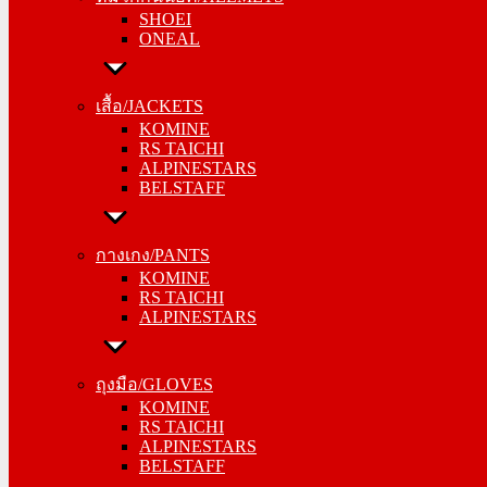
SHOEI
ONEAL
ONEAL
เสื้อ/JACKETS
เสื้อ/JACKETS
KOMINE
KOMINE
RS TAICHI
RS TAICHI
ALPINESTARS
ALPINESTARS
BELSTAFF
BELSTAFF
กางเกง/PANTS
กางเกง/PANTS
KOMINE
KOMINE
RS TAICHI
RS TAICHI
ALPINESTARS
ALPINESTARS
ถุงมือ/GLOVES
ถุงมือ/GLOVES
KOMINE
KOMINE
RS TAICHI
RS TAICHI
ALPINESTARS
ALPINESTARS
BELSTAFF
BELSTAFF