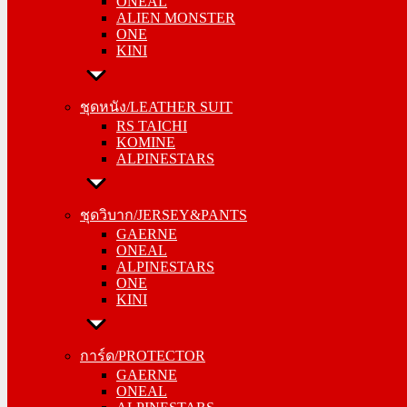
ONEAL
ALIEN MONSTER
ALIEN MONSTER
ONE
ONE
KINI
KINI
ชุดหนัง/LEATHER SUIT
ชุดหนัง/LEATHER SUIT
RS TAICHI
RS TAICHI
KOMINE
KOMINE
ALPINESTARS
ALPINESTARS
ชุดวิบาก/JERSEY&PANTS
ชุดวิบาก/JERSEY&PANTS
GAERNE
GAERNE
ONEAL
ONEAL
ALPINESTARS
ALPINESTARS
ONE
ONE
KINI
KINI
การ์ด/PROTECTOR
การ์ด/PROTECTOR
GAERNE
GAERNE
ONEAL
ONEAL
ALPINESTARS