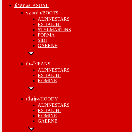
รองเท้า/BOOTS
ลำลอง/CASUAL
ALPINESTARS
รองเท้า/BOOTS
RS TAICHI
ALPINESTARS
STYLMARTINS
RS TAICHI
FORMA
STYLMARTINS
SIDI
FORMA
GAERNE
SIDI
GAERNE
ยีนส์/JEANS
ALPINESTARS
ยีนส์/JEANS
RS TAICHI
ALPINESTARS
KOMINE
RS TAICHI
KOMINE
เสื้อฮู้ด/HOODY
ALPINESTARS
เสื้อฮู้ด/HOODY
RS TAICHI
ALPINESTARS
KOMINE
RS TAICHI
GAERNE
KOMINE
GAERNE
หมวกแก๊ป/CAP