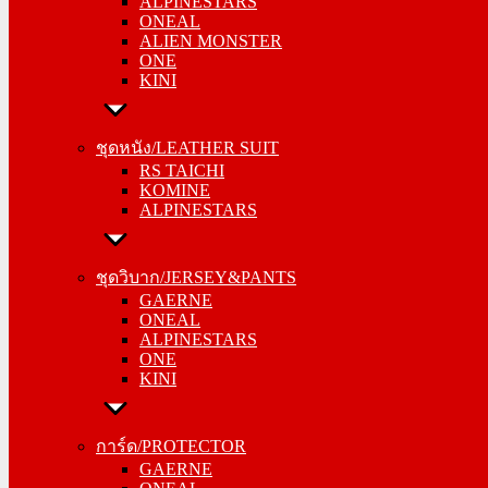
ALPINESTARS
ALIEN MONSTER
ONEAL
ONE
ALIEN MONSTER
KINI
ONE
KINI
ชุดหนัง/LEATHER SUIT
RS TAICHI
ชุดหนัง/LEATHER SUIT
KOMINE
RS TAICHI
ALPINESTARS
KOMINE
ALPINESTARS
ชุดวิบาก/JERSEY&PANTS
GAERNE
ชุดวิบาก/JERSEY&PANTS
ONEAL
GAERNE
ALPINESTARS
ONEAL
ONE
ALPINESTARS
KINI
ONE
KINI
การ์ด/PROTECTOR
GAERNE
การ์ด/PROTECTOR
ONEAL
GAERNE
ALPINESTARS