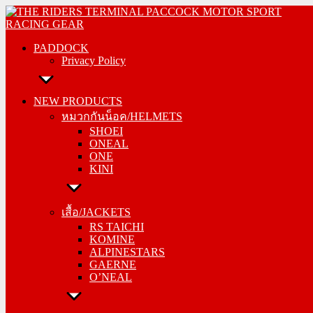
Skip
PADDOCK
to
Privacy Policy
content
PADDOCK
Privacy Policy
NEW PRODUCTS
หมวกกันน็อค/HELMETS
NEW PRODUCTS
SHOEI
หมวกกันน็อค/HELMETS
ONEAL
SHOEI
ONE
ONEAL
KINI
ONE
KINI
เสื้อ/JACKETS
RS TAICHI
เสื้อ/JACKETS
KOMINE
RS TAICHI
ALPINESTARS
KOMINE
GAERNE
ALPINESTARS
O’NEAL
GAERNE
O’NEAL
กางเกง/PANTS
RS TAICHI