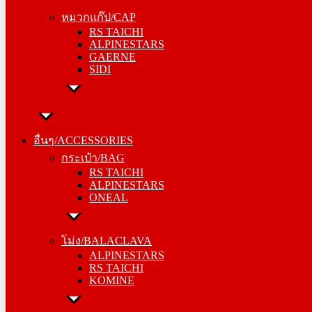
RS TAICHI
หมวกแก๊ป/CAP
ALPINESTARS
RS TAICHI
GAERNE
ALPINESTARS
SIDI
GAERNE
SIDI
อื่นๆ/ACCESSORIES
กระเป๋า/BAG
อื่นๆ/ACCESSORIES
RS TAICHI
กระเป๋า/BAG
ALPINESTARS
RS TAICHI
ONEAL
ALPINESTARS
ONEAL
โม่ง/BALACLAVA
ALPINESTARS
โม่ง/BALACLAVA
RS TAICHI
ALPINESTARS
KOMINE
RS TAICHI
KOMINE
ชุดซับใน/INNER SUIT