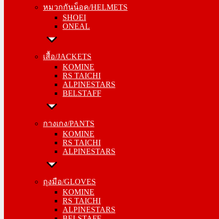
หมวกกันน็อค/HELMETS
ONEAL
SHOEI
ONEAL
เสื้อ/JACKETS
KOMINE
เสื้อ/JACKETS
RS TAICHI
KOMINE
ALPINESTARS
RS TAICHI
BELSTAFF
ALPINESTARS
BELSTAFF
กางเกง/PANTS
KOMINE
กางเกง/PANTS
RS TAICHI
KOMINE
ALPINESTARS
RS TAICHI
ALPINESTARS
ถุงมือ/GLOVES
KOMINE
ถุงมือ/GLOVES
RS TAICHI
KOMINE
ALPINESTARS
RS TAICHI
BELSTAFF
ALPINESTARS
BELSTAFF