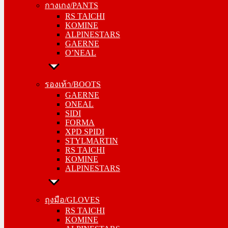
กางเกง/PANTS
KOMINE
RS TAICHI
ALPINESTARS
KOMINE
GAERNE
ALPINESTARS
O’NEAL
GAERNE
O’NEAL
รองเท้า/BOOTS
GAERNE
รองเท้า/BOOTS
ONEAL
GAERNE
SIDI
ONEAL
FORMA
SIDI
XPD SPIDI
FORMA
STYLMARTIN
XPD SPIDI
RS TAICHI
STYLMARTIN
KOMINE
RS TAICHI
ALPINESTARS
KOMINE
ALPINESTARS
ถุงมือ/GLOVES
RS TAICHI
ถุงมือ/GLOVES
KOMINE
RS TAICHI
ALPINESTARS
KOMINE
ONEAL