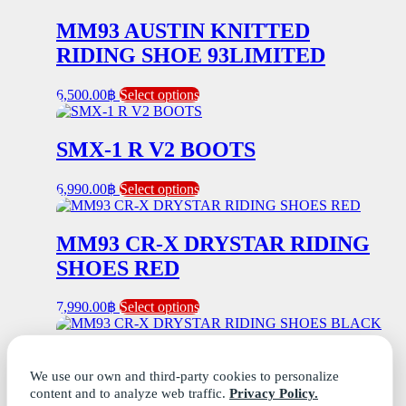
MM93 AUSTIN KNITTED
RIDING SHOE 93LIMITED
This
6,500.00
฿
Select options
product
has
multiple
SMX-1 R V2 BOOTS
variants.
The
This
6,990.00
฿
Select options
options
product
may
has
be
multiple
MM93 CR-X DRYSTAR RIDING
chosen
variants.
on
SHOES RED
The
the
options
product
may
page
This
7,990.00
฿
Select options
be
product
chosen
has
on
multiple
MM93 CR-X DRYSTAR RIDING
the
variants.
We use our own and third-party cookies to personalize
SHOES BLACK
product
The
content and to analyze web traffic.
Privacy Policy.
page
options