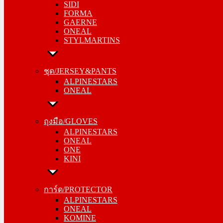
SIDI
GAERNE
FORMA
ONEAL
GAERNE
STYLMARTINS
ONEAL
STYLMARTINS
ชุด/JERSEY&PANTS
ALPINESTARS
ชุด/JERSEY&PANTS
ONEAL
ALPINESTARS
ONEAL
ถุงมือ/GLOVES
ALPINESTARS
ถุงมือ/GLOVES
ONEAL
ALPINESTARS
ONE
ONEAL
KINI
ONE
KINI
การ์ด/PROTECTOR
ALPINESTARS
การ์ด/PROTECTOR
ONEAL
ALPINESTARS
KOMINE
ONEAL
KOMINE