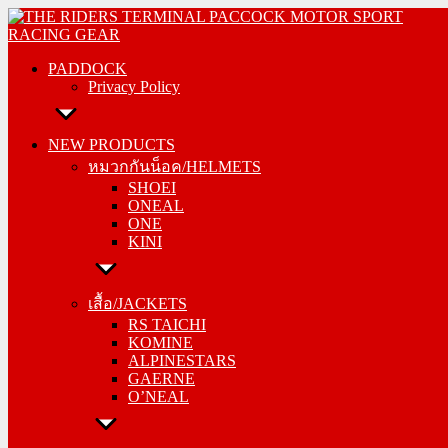
Skip
PADDOCK
to
Privacy Policy
content
PADDOCK
Privacy Policy
NEW PRODUCTS
หมวกกันน็อค/HELMETS
NEW PRODUCTS
SHOEI
หมวกกันน็อค/HELMETS
ONEAL
SHOEI
ONE
ONEAL
KINI
ONE
KINI
เสื้อ/JACKETS
RS TAICHI
เสื้อ/JACKETS
KOMINE
RS TAICHI
ALPINESTARS
KOMINE
GAERNE
ALPINESTARS
O’NEAL
GAERNE
O’NEAL
กางเกง/PANTS
RS TAICHI