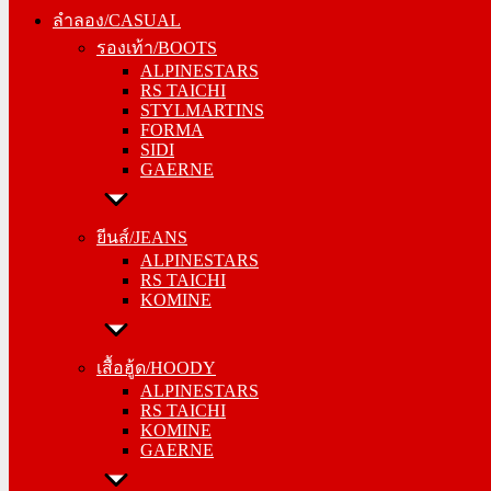
รองเท้า/BOOTS
ลำลอง/CASUAL
ALPINESTARS
รองเท้า/BOOTS
RS TAICHI
ALPINESTARS
STYLMARTINS
RS TAICHI
FORMA
STYLMARTINS
SIDI
FORMA
GAERNE
SIDI
GAERNE
ยีนส์/JEANS
ALPINESTARS
ยีนส์/JEANS
RS TAICHI
ALPINESTARS
KOMINE
RS TAICHI
KOMINE
เสื้อฮู้ด/HOODY
ALPINESTARS
เสื้อฮู้ด/HOODY
RS TAICHI
ALPINESTARS
KOMINE
RS TAICHI
GAERNE
KOMINE
GAERNE
หมวกแก๊ป/CAP