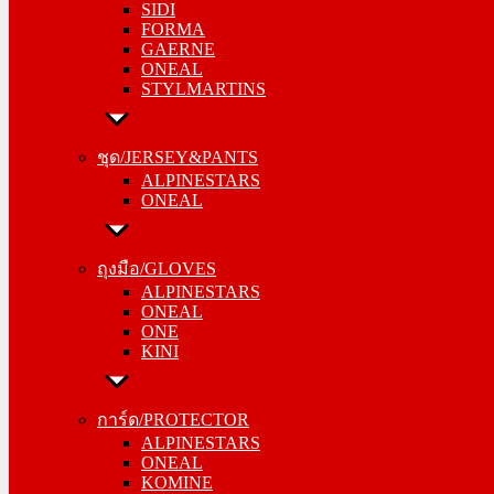
SIDI
GAERNE
FORMA
ONEAL
GAERNE
STYLMARTINS
ONEAL
STYLMARTINS
ชุด/JERSEY&PANTS
ALPINESTARS
ชุด/JERSEY&PANTS
ONEAL
ALPINESTARS
ONEAL
ถุงมือ/GLOVES
ALPINESTARS
ถุงมือ/GLOVES
ONEAL
ALPINESTARS
ONE
ONEAL
KINI
ONE
KINI
การ์ด/PROTECTOR
ALPINESTARS
การ์ด/PROTECTOR
ONEAL
ALPINESTARS
KOMINE
ONEAL
KOMINE