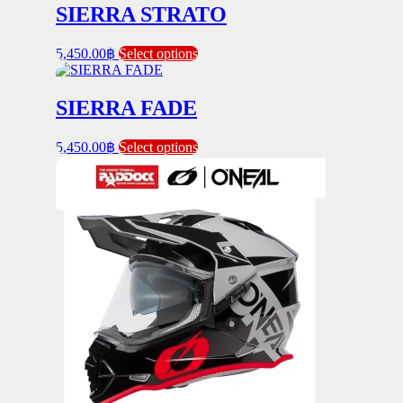
SIERRA STRATO
This
5,450.00
฿
Select options
product
has
multiple
SIERRA FADE
variants.
The
This
5,450.00
฿
Select options
options
product
may
has
be
multiple
chosen
variants.
on
The
the
options
product
may
page
be
chosen
on
the
product
page