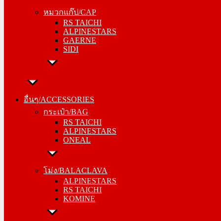
RS TAICHI
หมวกแก๊ป/CAP
ALPINESTARS
RS TAICHI
GAERNE
ALPINESTARS
SIDI
GAERNE
SIDI
อื่นๆ/ACCESSORIES
กระเป๋า/BAG
อื่นๆ/ACCESSORIES
RS TAICHI
กระเป๋า/BAG
ALPINESTARS
RS TAICHI
ONEAL
ALPINESTARS
ONEAL
โม่ง/BALACLAVA
ALPINESTARS
โม่ง/BALACLAVA
RS TAICHI
ALPINESTARS
KOMINE
RS TAICHI
KOMINE
ชุดซับใน/INNER SUIT