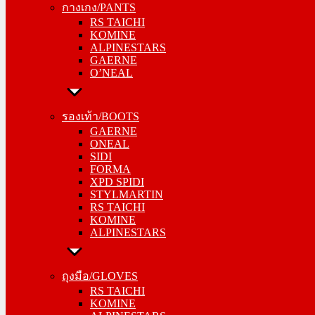
กางเกง/PANTS
KOMINE
RS TAICHI
ALPINESTARS
KOMINE
GAERNE
ALPINESTARS
O’NEAL
GAERNE
O’NEAL
รองเท้า/BOOTS
GAERNE
รองเท้า/BOOTS
ONEAL
GAERNE
SIDI
ONEAL
FORMA
SIDI
XPD SPIDI
FORMA
STYLMARTIN
XPD SPIDI
RS TAICHI
STYLMARTIN
KOMINE
RS TAICHI
ALPINESTARS
KOMINE
ALPINESTARS
ถุงมือ/GLOVES
RS TAICHI
ถุงมือ/GLOVES
KOMINE
RS TAICHI
ALPINESTARS
KOMINE
ONEAL