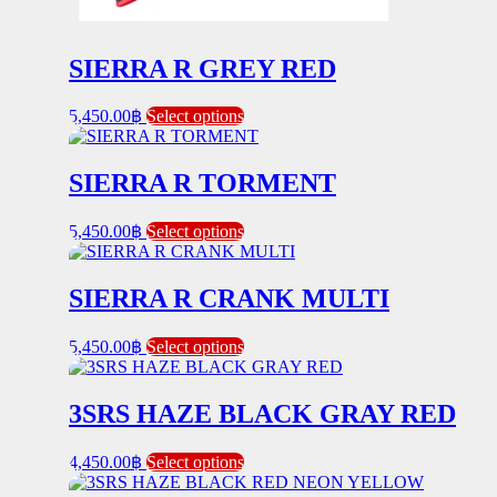
SIERRA R GREY RED
This
5,450.00
฿
Select options
product
has
multiple
SIERRA R TORMENT
variants.
The
This
5,450.00
฿
Select options
options
product
may
has
be
multiple
SIERRA R CRANK MULTI
chosen
variants.
on
The
the
This
5,450.00
฿
Select options
options
product
product
may
page
has
be
multiple
3SRS HAZE BLACK GRAY RED
chosen
variants.
on
The
the
This
4,450.00
฿
Select options
options
product
product
may
page