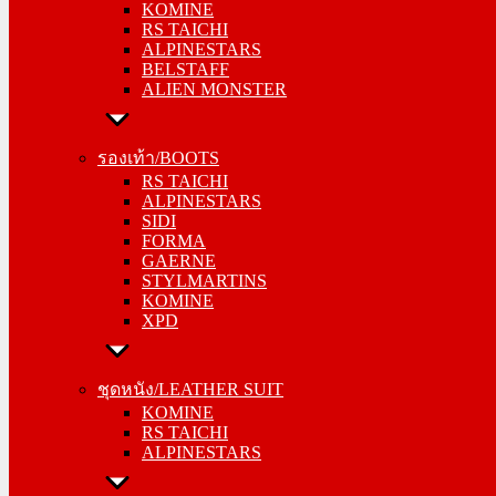
KOMINE
ALPINESTARS
RS TAICHI
BELSTAFF
ALPINESTARS
ALIEN MONSTER
BELSTAFF
ALIEN MONSTER
รองเท้า/BOOTS
RS TAICHI
รองเท้า/BOOTS
ALPINESTARS
RS TAICHI
SIDI
ALPINESTARS
FORMA
SIDI
GAERNE
FORMA
STYLMARTINS
GAERNE
KOMINE
STYLMARTINS
XPD
KOMINE
XPD
ชุดหนัง/LEATHER SUIT
KOMINE
ชุดหนัง/LEATHER SUIT
RS TAICHI
KOMINE
ALPINESTARS
RS TAICHI
ALPINESTARS
การ์ด/PROTECTOR