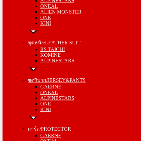
ALPINESTARS
ALIEN MONSTER
ONEAL
ONE
ALIEN MONSTER
KINI
ONE
KINI
ชุดหนัง/LEATHER SUIT
RS TAICHI
ชุดหนัง/LEATHER SUIT
KOMINE
RS TAICHI
ALPINESTARS
KOMINE
ALPINESTARS
ชุดวิบาก/JERSEY&PANTS
GAERNE
ชุดวิบาก/JERSEY&PANTS
ONEAL
GAERNE
ALPINESTARS
ONEAL
ONE
ALPINESTARS
KINI
ONE
KINI
การ์ด/PROTECTOR
GAERNE
การ์ด/PROTECTOR
ONEAL
GAERNE
ALPINESTARS