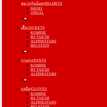
หมวกกันน็อค/HELMETS
ONEAL
SHOEI
ONEAL
เสื้อ/JACKETS
KOMINE
เสื้อ/JACKETS
RS TAICHI
KOMINE
ALPINESTARS
RS TAICHI
BELSTAFF
ALPINESTARS
BELSTAFF
กางเกง/PANTS
KOMINE
กางเกง/PANTS
RS TAICHI
KOMINE
ALPINESTARS
RS TAICHI
ALPINESTARS
ถุงมือ/GLOVES
KOMINE
ถุงมือ/GLOVES
RS TAICHI
KOMINE
ALPINESTARS
RS TAICHI
BELSTAFF
ALPINESTARS
BELSTAFF