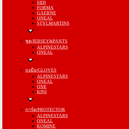
SIDI
GAERNE
FORMA
ONEAL
GAERNE
STYLMARTINS
ONEAL
STYLMARTINS
ชุด/JERSEY&PANTS
ALPINESTARS
ชุด/JERSEY&PANTS
ONEAL
ALPINESTARS
ONEAL
ถุงมือ/GLOVES
ALPINESTARS
ถุงมือ/GLOVES
ONEAL
ALPINESTARS
ONE
ONEAL
KINI
ONE
KINI
การ์ด/PROTECTOR
ALPINESTARS
การ์ด/PROTECTOR
ONEAL
ALPINESTARS
KOMINE
ONEAL
KOMINE