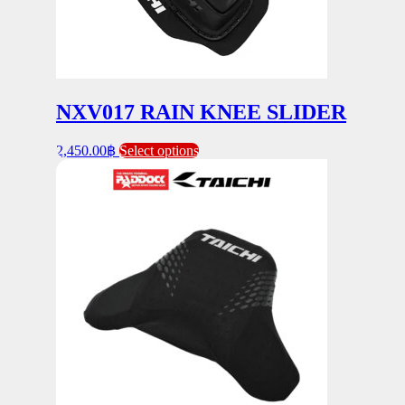
page
NXV017 RAIN KNEE SLIDER
This
2,450.00
฿
Select options
product
has
multiple
variants.
The
options
may
be
chosen
on
the
product
page