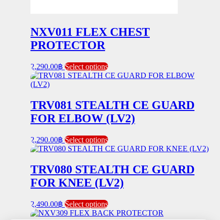
NXV011 FLEX CHEST
PROTECTOR
This
2,290.00
฿
Select options
product
has
multiple
variants.
TRV081 STEALTH CE GUARD
The
FOR ELBOW (LV2)
options
may
be
This
2,290.00
฿
Select options
chosen
product
on
has
the
multiple
TRV080 STEALTH CE GUARD
product
variants.
FOR KNEE (LV2)
page
The
options
may
This
2,490.00
฿
Select options
be
product
chosen