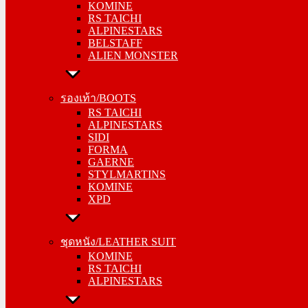
KOMINE
ALPINESTARS
RS TAICHI
BELSTAFF
ALPINESTARS
ALIEN MONSTER
BELSTAFF
ALIEN MONSTER
รองเท้า/BOOTS
RS TAICHI
รองเท้า/BOOTS
ALPINESTARS
RS TAICHI
SIDI
ALPINESTARS
FORMA
SIDI
GAERNE
FORMA
STYLMARTINS
GAERNE
KOMINE
STYLMARTINS
XPD
KOMINE
XPD
ชุดหนัง/LEATHER SUIT
KOMINE
ชุดหนัง/LEATHER SUIT
RS TAICHI
KOMINE
ALPINESTARS
RS TAICHI
ALPINESTARS
การ์ด/PROTECTOR