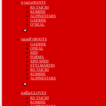
กางเกง/PANTS
KOMINE
RS TAICHI
ALPINESTARS
KOMINE
GAERNE
ALPINESTARS
O’NEAL
GAERNE
O’NEAL
รองเท้า/BOOTS
GAERNE
รองเท้า/BOOTS
ONEAL
GAERNE
SIDI
ONEAL
FORMA
SIDI
XPD SPIDI
FORMA
STYLMARTIN
XPD SPIDI
RS TAICHI
STYLMARTIN
KOMINE
RS TAICHI
ALPINESTARS
KOMINE
ALPINESTARS
ถุงมือ/GLOVES
RS TAICHI
ถุงมือ/GLOVES
KOMINE
RS TAICHI
ALPINESTARS
KOMINE
ONEAL