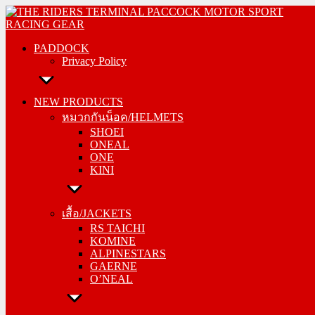
Skip
PADDOCK
to
Privacy Policy
content
PADDOCK
Privacy Policy
NEW PRODUCTS
หมวกกันน็อค/HELMETS
NEW PRODUCTS
SHOEI
หมวกกันน็อค/HELMETS
ONEAL
SHOEI
ONE
ONEAL
KINI
ONE
KINI
เสื้อ/JACKETS
RS TAICHI
เสื้อ/JACKETS
KOMINE
RS TAICHI
ALPINESTARS
KOMINE
GAERNE
ALPINESTARS
O’NEAL
GAERNE
O’NEAL
กางเกง/PANTS
RS TAICHI