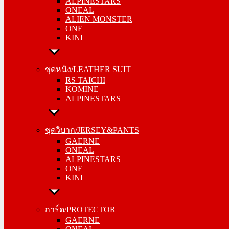
ALPINESTARS
ALIEN MONSTER
ONEAL
ONE
ALIEN MONSTER
KINI
ONE
KINI
ชุดหนัง/LEATHER SUIT
RS TAICHI
ชุดหนัง/LEATHER SUIT
KOMINE
RS TAICHI
ALPINESTARS
KOMINE
ALPINESTARS
ชุดวิบาก/JERSEY&PANTS
GAERNE
ชุดวิบาก/JERSEY&PANTS
ONEAL
GAERNE
ALPINESTARS
ONEAL
ONE
ALPINESTARS
KINI
ONE
KINI
การ์ด/PROTECTOR
GAERNE
การ์ด/PROTECTOR
ONEAL
GAERNE
ALPINESTARS