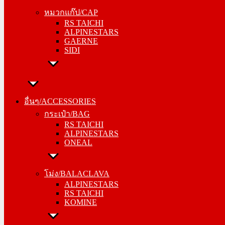
RS TAICHI
หมวกแก๊ป/CAP
ALPINESTARS
RS TAICHI
GAERNE
ALPINESTARS
SIDI
GAERNE
SIDI
อื่นๆ/ACCESSORIES
กระเป๋า/BAG
อื่นๆ/ACCESSORIES
RS TAICHI
กระเป๋า/BAG
ALPINESTARS
RS TAICHI
ONEAL
ALPINESTARS
ONEAL
โม่ง/BALACLAVA
ALPINESTARS
โม่ง/BALACLAVA
RS TAICHI
ALPINESTARS
KOMINE
RS TAICHI
KOMINE
ชุดซับใน/INNER SUIT