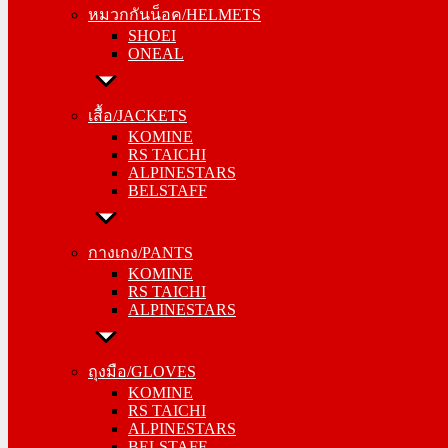
หมวกกันน็อค/HELMETS
ONEAL
SHOEI
ONEAL
เสื้อ/JACKETS
KOMINE
เสื้อ/JACKETS
RS TAICHI
KOMINE
ALPINESTARS
RS TAICHI
BELSTAFF
ALPINESTARS
BELSTAFF
กางเกง/PANTS
KOMINE
กางเกง/PANTS
RS TAICHI
KOMINE
ALPINESTARS
RS TAICHI
ALPINESTARS
ถุงมือ/GLOVES
KOMINE
ถุงมือ/GLOVES
RS TAICHI
KOMINE
ALPINESTARS
RS TAICHI
BELSTAFF
ALPINESTARS
BELSTAFF