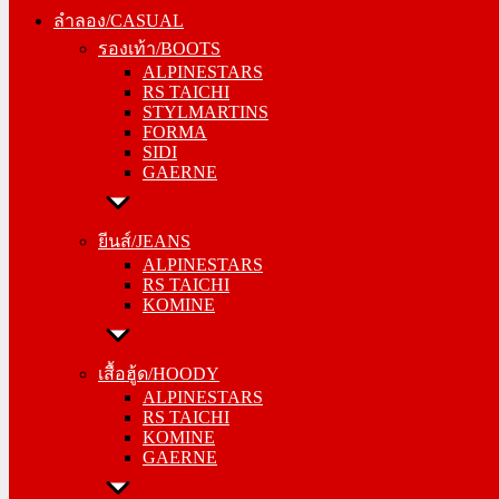
รองเท้า/BOOTS
ลำลอง/CASUAL
ALPINESTARS
รองเท้า/BOOTS
RS TAICHI
ALPINESTARS
STYLMARTINS
RS TAICHI
FORMA
STYLMARTINS
SIDI
FORMA
GAERNE
SIDI
GAERNE
ยีนส์/JEANS
ALPINESTARS
ยีนส์/JEANS
RS TAICHI
ALPINESTARS
KOMINE
RS TAICHI
KOMINE
เสื้อฮู้ด/HOODY
ALPINESTARS
เสื้อฮู้ด/HOODY
RS TAICHI
ALPINESTARS
KOMINE
RS TAICHI
GAERNE
KOMINE
GAERNE
หมวกแก๊ป/CAP