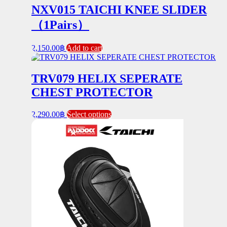
NXV015 TAICHI KNEE SLIDER
（1Pairs）
2,150.00
฿
Add to cart
TRV079 HELIX SEPERATE
CHEST PROTECTOR
This
2,290.00
฿
Select options
product
has
multiple
variants.
The
options
may
be
chosen
on
the
product