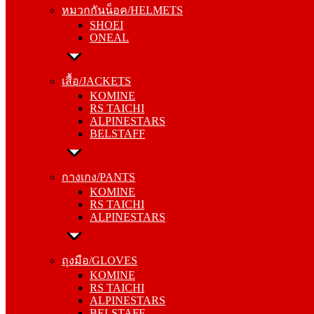
หมวกกันน็อค/HELMETS
ONEAL
SHOEI
ONEAL
เสื้อ/JACKETS
KOMINE
เสื้อ/JACKETS
RS TAICHI
KOMINE
ALPINESTARS
RS TAICHI
BELSTAFF
ALPINESTARS
BELSTAFF
กางเกง/PANTS
KOMINE
กางเกง/PANTS
RS TAICHI
KOMINE
ALPINESTARS
RS TAICHI
ALPINESTARS
ถุงมือ/GLOVES
KOMINE
ถุงมือ/GLOVES
RS TAICHI
KOMINE
ALPINESTARS
RS TAICHI
BELSTAFF
ALPINESTARS
BELSTAFF