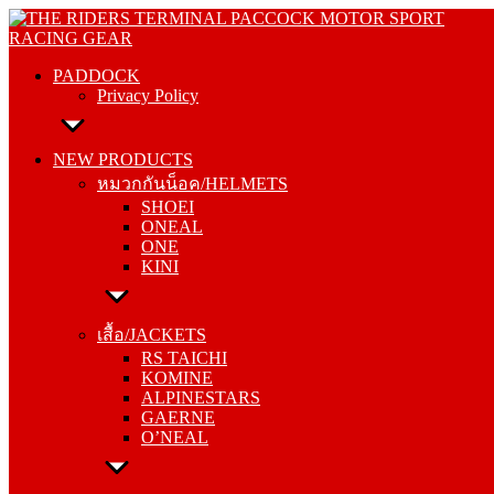
Skip
PADDOCK
to
Privacy Policy
content
PADDOCK
Privacy Policy
NEW PRODUCTS
หมวกกันน็อค/HELMETS
NEW PRODUCTS
SHOEI
หมวกกันน็อค/HELMETS
ONEAL
SHOEI
ONE
ONEAL
KINI
ONE
KINI
เสื้อ/JACKETS
RS TAICHI
เสื้อ/JACKETS
KOMINE
RS TAICHI
ALPINESTARS
KOMINE
GAERNE
ALPINESTARS
O’NEAL
GAERNE
O’NEAL
กางเกง/PANTS
RS TAICHI