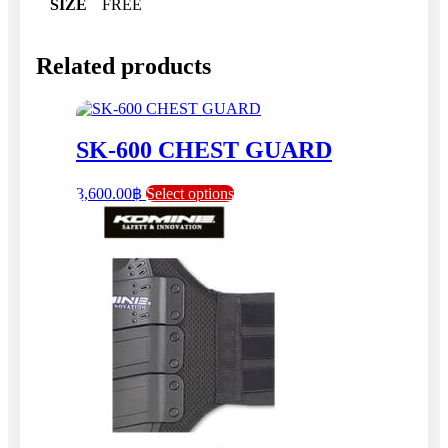
SIZE
FREE
Related products
SK-600 CHEST GUARD
This
3,600.00
฿
Select options
product
has
multiple
variants.
The
options
may
be
chosen
on
the
product
page