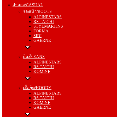
รองเท้า/BOOTS
ลำลอง/CASUAL
ALPINESTARS
รองเท้า/BOOTS
RS TAICHI
ALPINESTARS
STYLMARTINS
RS TAICHI
FORMA
STYLMARTINS
SIDI
FORMA
GAERNE
SIDI
GAERNE
ยีนส์/JEANS
ALPINESTARS
ยีนส์/JEANS
RS TAICHI
ALPINESTARS
KOMINE
RS TAICHI
KOMINE
เสื้อฮู้ด/HOODY
ALPINESTARS
เสื้อฮู้ด/HOODY
RS TAICHI
ALPINESTARS
KOMINE
RS TAICHI
GAERNE
KOMINE
GAERNE
หมวกแก๊ป/CAP