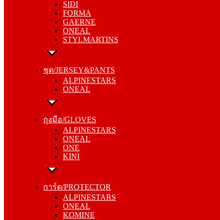
SIDI
GAERNE
FORMA
ONEAL
GAERNE
STYLMARTINS
ONEAL
STYLMARTINS
ชุด/JERSEY&PANTS
ALPINESTARS
ชุด/JERSEY&PANTS
ONEAL
ALPINESTARS
ONEAL
ถุงมือ/GLOVES
ALPINESTARS
ถุงมือ/GLOVES
ONEAL
ALPINESTARS
ONE
ONEAL
KINI
ONE
KINI
การ์ด/PROTECTOR
ALPINESTARS
การ์ด/PROTECTOR
ONEAL
ALPINESTARS
KOMINE
ONEAL
KOMINE