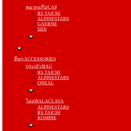
RS TAICHI
หมวกแก๊ป/CAP
ALPINESTARS
RS TAICHI
GAERNE
ALPINESTARS
SIDI
GAERNE
SIDI
อื่นๆ/ACCESSORIES
กระเป๋า/BAG
อื่นๆ/ACCESSORIES
RS TAICHI
กระเป๋า/BAG
ALPINESTARS
RS TAICHI
ONEAL
ALPINESTARS
ONEAL
โม่ง/BALACLAVA
ALPINESTARS
โม่ง/BALACLAVA
RS TAICHI
ALPINESTARS
KOMINE
RS TAICHI
KOMINE
ชุดซับใน/INNER SUIT