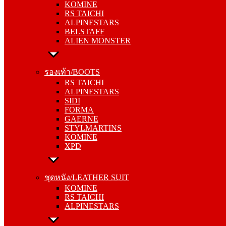
KOMINE
ALPINESTARS
RS TAICHI
BELSTAFF
ALPINESTARS
ALIEN MONSTER
BELSTAFF
ALIEN MONSTER
รองเท้า/BOOTS
RS TAICHI
รองเท้า/BOOTS
ALPINESTARS
RS TAICHI
SIDI
ALPINESTARS
FORMA
SIDI
GAERNE
FORMA
STYLMARTINS
GAERNE
KOMINE
STYLMARTINS
XPD
KOMINE
XPD
ชุดหนัง/LEATHER SUIT
KOMINE
ชุดหนัง/LEATHER SUIT
RS TAICHI
KOMINE
ALPINESTARS
RS TAICHI
ALPINESTARS
การ์ด/PROTECTOR