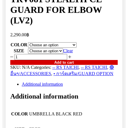
GUARD FOR ELBOW
(LV2)
2,290.00
฿
COLOR
SIZE
Clear
TRV081
STEALTH
Add to cart
CE
SKU:
N/A
Categories:
-- RS TAICHI
,
-- RS TAICHI
,
🔴
GUARD
อื่นๆ/ACCESSORIES
,
• การ์ดเสริม/GUARD OPTION
FOR
ELBOW
Additional information
(LV2)
quantity
Additional information
COLOR
UMBRELLA BLACK RED