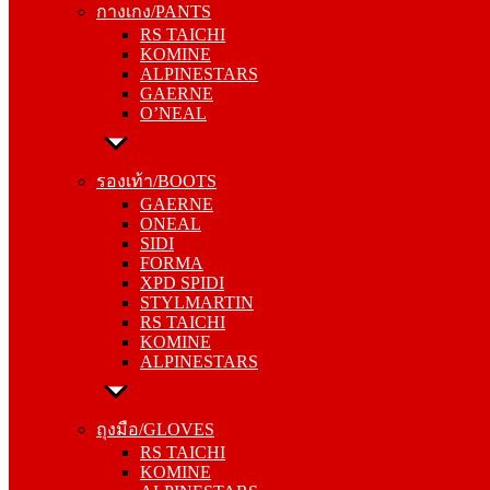
กางเกง/PANTS
KOMINE
RS TAICHI
ALPINESTARS
KOMINE
GAERNE
ALPINESTARS
O’NEAL
GAERNE
O’NEAL
รองเท้า/BOOTS
GAERNE
รองเท้า/BOOTS
ONEAL
GAERNE
SIDI
ONEAL
FORMA
SIDI
XPD SPIDI
FORMA
STYLMARTIN
XPD SPIDI
RS TAICHI
STYLMARTIN
KOMINE
RS TAICHI
ALPINESTARS
KOMINE
ALPINESTARS
ถุงมือ/GLOVES
RS TAICHI
ถุงมือ/GLOVES
KOMINE
RS TAICHI
ALPINESTARS
KOMINE
ONEAL