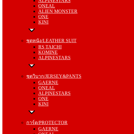
ALPINESTARS
ALIEN MONSTER
ONEAL
ONE
ALIEN MONSTER
KINI
ONE
KINI
ชุดหนัง/LEATHER SUIT
RS TAICHI
ชุดหนัง/LEATHER SUIT
KOMINE
RS TAICHI
ALPINESTARS
KOMINE
ALPINESTARS
ชุดวิบาก/JERSEY&PANTS
GAERNE
ชุดวิบาก/JERSEY&PANTS
ONEAL
GAERNE
ALPINESTARS
ONEAL
ONE
ALPINESTARS
KINI
ONE
KINI
การ์ด/PROTECTOR
GAERNE
การ์ด/PROTECTOR
ONEAL
GAERNE
ALPINESTARS