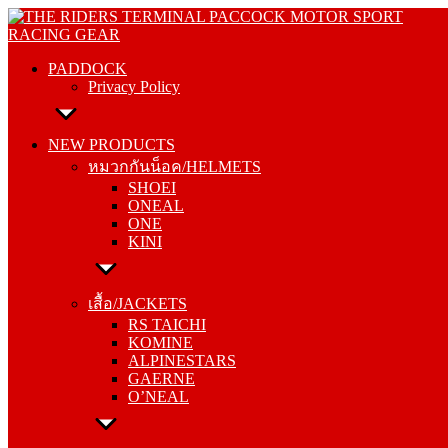
Skip
PADDOCK
to
Privacy Policy
content
PADDOCK
Privacy Policy
NEW PRODUCTS
หมวกกันน็อค/HELMETS
NEW PRODUCTS
SHOEI
หมวกกันน็อค/HELMETS
ONEAL
SHOEI
ONE
ONEAL
KINI
ONE
KINI
เสื้อ/JACKETS
RS TAICHI
เสื้อ/JACKETS
KOMINE
RS TAICHI
ALPINESTARS
KOMINE
GAERNE
ALPINESTARS
O’NEAL
GAERNE
O’NEAL
กางเกง/PANTS
RS TAICHI