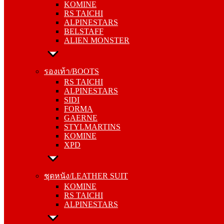
KOMINE
ALPINESTARS
RS TAICHI
BELSTAFF
ALPINESTARS
ALIEN MONSTER
BELSTAFF
ALIEN MONSTER
รองเท้า/BOOTS
RS TAICHI
รองเท้า/BOOTS
ALPINESTARS
RS TAICHI
SIDI
ALPINESTARS
FORMA
SIDI
GAERNE
FORMA
STYLMARTINS
GAERNE
KOMINE
STYLMARTINS
XPD
KOMINE
XPD
ชุดหนัง/LEATHER SUIT
KOMINE
ชุดหนัง/LEATHER SUIT
RS TAICHI
KOMINE
ALPINESTARS
RS TAICHI
ALPINESTARS
การ์ด/PROTECTOR