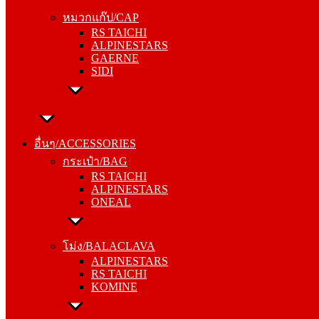
RS TAICHI
หมวกแก๊ป/CAP
ALPINESTARS
RS TAICHI
GAERNE
ALPINESTARS
SIDI
GAERNE
SIDI
อื่นๆ/ACCESSORIES
กระเป๋า/BAG
อื่นๆ/ACCESSORIES
RS TAICHI
กระเป๋า/BAG
ALPINESTARS
RS TAICHI
ONEAL
ALPINESTARS
ONEAL
โม่ง/BALACLAVA
ALPINESTARS
โม่ง/BALACLAVA
RS TAICHI
ALPINESTARS
KOMINE
RS TAICHI
KOMINE
ชุดซับใน/INNER SUIT