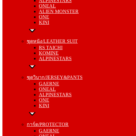
ALPINESTARS
ALIEN MONSTER
ONEAL
ONE
ALIEN MONSTER
KINI
ONE
KINI
ชุดหนัง/LEATHER SUIT
RS TAICHI
ชุดหนัง/LEATHER SUIT
KOMINE
RS TAICHI
ALPINESTARS
KOMINE
ALPINESTARS
ชุดวิบาก/JERSEY&PANTS
GAERNE
ชุดวิบาก/JERSEY&PANTS
ONEAL
GAERNE
ALPINESTARS
ONEAL
ONE
ALPINESTARS
KINI
ONE
KINI
การ์ด/PROTECTOR
GAERNE
การ์ด/PROTECTOR
ONEAL
GAERNE
ALPINESTARS