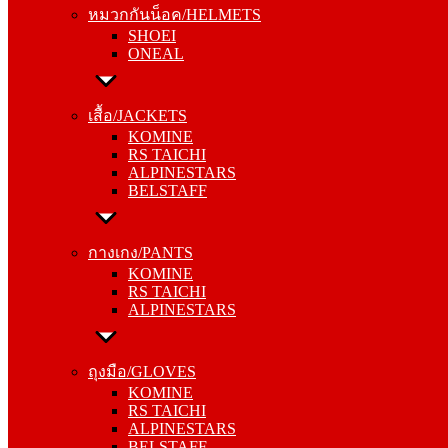
หมวกกันน็อค/HELMETS
ONEAL
SHOEI
ONEAL
เสื้อ/JACKETS
KOMINE
เสื้อ/JACKETS
RS TAICHI
KOMINE
ALPINESTARS
RS TAICHI
BELSTAFF
ALPINESTARS
BELSTAFF
กางเกง/PANTS
KOMINE
กางเกง/PANTS
RS TAICHI
KOMINE
ALPINESTARS
RS TAICHI
ALPINESTARS
ถุงมือ/GLOVES
KOMINE
ถุงมือ/GLOVES
RS TAICHI
KOMINE
ALPINESTARS
RS TAICHI
BELSTAFF
ALPINESTARS
BELSTAFF