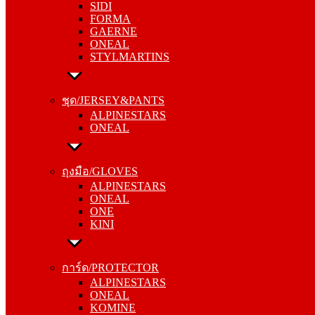
SIDI
GAERNE
FORMA
ONEAL
GAERNE
STYLMARTINS
ONEAL
STYLMARTINS
ชุด/JERSEY&PANTS
ALPINESTARS
ชุด/JERSEY&PANTS
ONEAL
ALPINESTARS
ONEAL
ถุงมือ/GLOVES
ALPINESTARS
ถุงมือ/GLOVES
ONEAL
ALPINESTARS
ONE
ONEAL
KINI
ONE
KINI
การ์ด/PROTECTOR
ALPINESTARS
การ์ด/PROTECTOR
ONEAL
ALPINESTARS
KOMINE
ONEAL
KOMINE