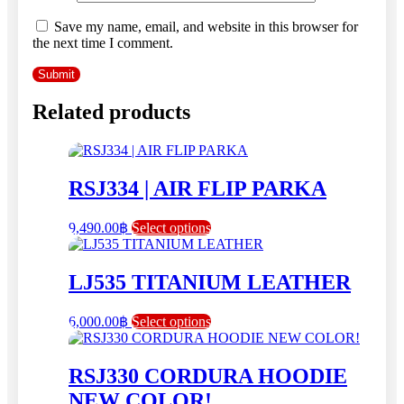
Save my name, email, and website in this browser for
the next time I comment.
Related products
RSJ334 | AIR FLIP PARKA
This
9,490.00
฿
Select options
product
has
multiple
LJ535 TITANIUM LEATHER
variants.
The
This
6,000.00
฿
Select options
options
product
may
has
be
multiple
RSJ330 CORDURA HOODIE
chosen
variants.
on
NEW COLOR!
The