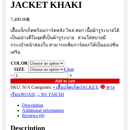
JACKET KHAKI
7,490.00
฿
เสื้อแจ็กเก็ตพร้อมการ์ดหลัง ไหล่ ศอก เนื้อผ้ารูระบายได้
เป็นอย่างดีในจุดที่เป็นผ้ารูระบาย สวมใส่สบายมี
กระเป๋าหน้าสองใบ สามารถเพิ่มการ์ดอกได้เป็นออปชั่น
เสริม
COLOR
SIZE
Clear
RSJ353
MILES
Add to cart
AIR
SKU:
N/A
Categories:
• เสื้อแจ็คเก็ต/JACKET
,
ทาง
JACKET
เรียบ/ROAD
,
-- RS TAICHI
KHAKI
quantity
Description
Additional information
Reviews (0)
Description