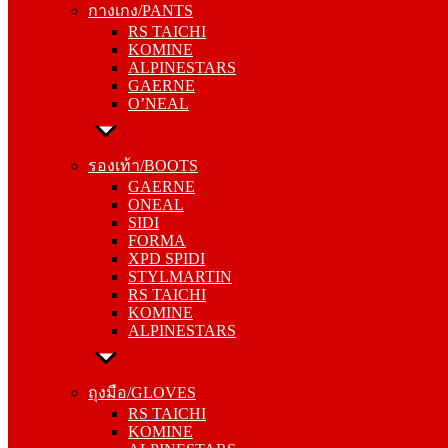
กางเกง/PANTS
KOMINE
RS TAICHI
ALPINESTARS
KOMINE
GAERNE
ALPINESTARS
O’NEAL
GAERNE
O’NEAL
รองเท้า/BOOTS
GAERNE
รองเท้า/BOOTS
ONEAL
GAERNE
SIDI
ONEAL
FORMA
SIDI
XPD SPIDI
FORMA
STYLMARTIN
XPD SPIDI
RS TAICHI
STYLMARTIN
KOMINE
RS TAICHI
ALPINESTARS
KOMINE
ALPINESTARS
ถุงมือ/GLOVES
RS TAICHI
ถุงมือ/GLOVES
KOMINE
RS TAICHI
ALPINESTARS
KOMINE
ONEAL