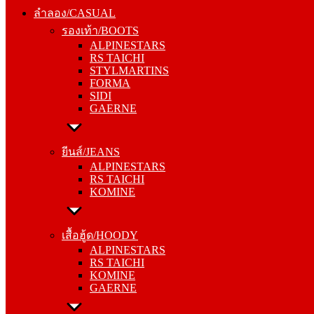
รองเท้า/BOOTS
ลำลอง/CASUAL
ALPINESTARS
รองเท้า/BOOTS
RS TAICHI
ALPINESTARS
STYLMARTINS
RS TAICHI
FORMA
STYLMARTINS
SIDI
FORMA
GAERNE
SIDI
GAERNE
ยีนส์/JEANS
ALPINESTARS
ยีนส์/JEANS
RS TAICHI
ALPINESTARS
KOMINE
RS TAICHI
KOMINE
เสื้อฮู้ด/HOODY
ALPINESTARS
เสื้อฮู้ด/HOODY
RS TAICHI
ALPINESTARS
KOMINE
RS TAICHI
GAERNE
KOMINE
GAERNE
หมวกแก๊ป/CAP