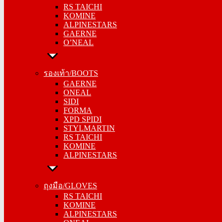
RS TAICHI
KOMINE
KOMINE
ALPINESTARS
ALPINESTARS
GAERNE
GAERNE
O’NEAL
O’NEAL
รองเท้า/BOOTS
รองเท้า/BOOTS
GAERNE
GAERNE
ONEAL
ONEAL
SIDI
SIDI
FORMA
FORMA
XPD SPIDI
XPD SPIDI
STYLMARTIN
STYLMARTIN
RS TAICHI
RS TAICHI
KOMINE
KOMINE
ALPINESTARS
ALPINESTARS
ถุงมือ/GLOVES
ถุงมือ/GLOVES
RS TAICHI
RS TAICHI
KOMINE
KOMINE
ALPINESTARS
ALPINESTARS
ONEAL