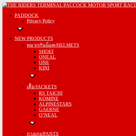
Skip
PADDOCK
to
PADDOCK
Privacy Policy
content
Privacy Policy
NEW PRODUCTS
NEW PRODUCTS
หมวกกันน็อค/HELMETS
หมวกกันน็อค/HELMETS
SHOEI
SHOEI
ONEAL
ONEAL
ONE
ONE
KINI
KINI
เสื้อ/JACKETS
เสื้อ/JACKETS
RS TAICHI
RS TAICHI
KOMINE
KOMINE
ALPINESTARS
ALPINESTARS
GAERNE
GAERNE
O’NEAL
O’NEAL
กางเกง/PANTS
กางเกง/PANTS
RS TAICHI