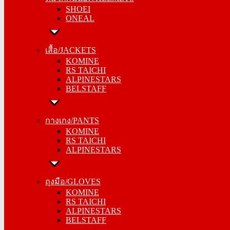
SHOEI
ONEAL
ONEAL
เสื้อ/JACKETS
เสื้อ/JACKETS
KOMINE
KOMINE
RS TAICHI
RS TAICHI
ALPINESTARS
ALPINESTARS
BELSTAFF
BELSTAFF
กางเกง/PANTS
กางเกง/PANTS
KOMINE
KOMINE
RS TAICHI
RS TAICHI
ALPINESTARS
ALPINESTARS
ถุงมือ/GLOVES
ถุงมือ/GLOVES
KOMINE
KOMINE
RS TAICHI
RS TAICHI
ALPINESTARS
ALPINESTARS
BELSTAFF
BELSTAFF