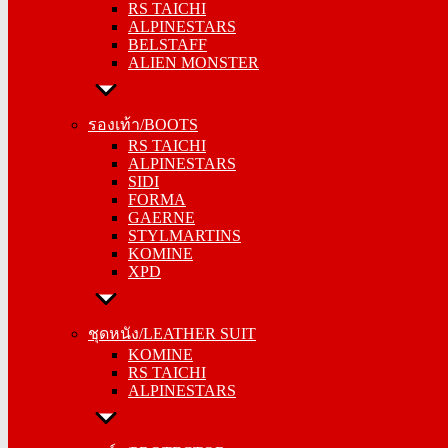
RS TAICHI
ALPINESTARS
ALPINESTARS
BELSTAFF
BELSTAFF
ALIEN MONSTER
ALIEN MONSTER
รองเท้า/BOOTS
รองเท้า/BOOTS
RS TAICHI
RS TAICHI
ALPINESTARS
ALPINESTARS
SIDI
SIDI
FORMA
FORMA
GAERNE
GAERNE
STYLMARTINS
STYLMARTINS
KOMINE
KOMINE
XPD
XPD
ชุดหนัง/LEATHER SUIT
ชุดหนัง/LEATHER SUIT
KOMINE
KOMINE
RS TAICHI
RS TAICHI
ALPINESTARS
ALPINESTARS
การ์ด/PROTECTOR