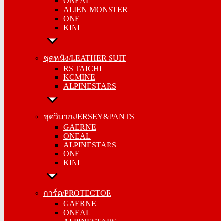
ONEAL
ALIEN MONSTER
ALIEN MONSTER
ONE
ONE
KINI
KINI
ชุดหนัง/LEATHER SUIT
ชุดหนัง/LEATHER SUIT
RS TAICHI
RS TAICHI
KOMINE
KOMINE
ALPINESTARS
ALPINESTARS
ชุดวิบาก/JERSEY&PANTS
ชุดวิบาก/JERSEY&PANTS
GAERNE
GAERNE
ONEAL
ONEAL
ALPINESTARS
ALPINESTARS
ONE
ONE
KINI
KINI
การ์ด/PROTECTOR
การ์ด/PROTECTOR
GAERNE
GAERNE
ONEAL
ONEAL
ALPINESTARS