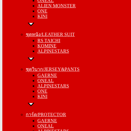
ONEAL
ALIEN MONSTER
ALIEN MONSTER
ONE
ONE
KINI
KINI
ชุดหนัง/LEATHER SUIT
ชุดหนัง/LEATHER SUIT
RS TAICHI
RS TAICHI
KOMINE
KOMINE
ALPINESTARS
ALPINESTARS
ชุดวิบาก/JERSEY&PANTS
ชุดวิบาก/JERSEY&PANTS
GAERNE
GAERNE
ONEAL
ONEAL
ALPINESTARS
ALPINESTARS
ONE
ONE
KINI
KINI
การ์ด/PROTECTOR
การ์ด/PROTECTOR
GAERNE
GAERNE
ONEAL
ONEAL
ALPINESTARS