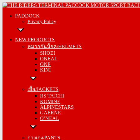
Skip
PADDOCK
to
PADDOCK
Privacy Policy
content
Privacy Policy
NEW PRODUCTS
NEW PRODUCTS
หมวกกันน็อค/HELMETS
หมวกกันน็อค/HELMETS
SHOEI
SHOEI
ONEAL
ONEAL
ONE
ONE
KINI
KINI
เสื้อ/JACKETS
เสื้อ/JACKETS
RS TAICHI
RS TAICHI
KOMINE
KOMINE
ALPINESTARS
ALPINESTARS
GAERNE
GAERNE
O’NEAL
O’NEAL
กางเกง/PANTS
กางเกง/PANTS
RS TAICHI