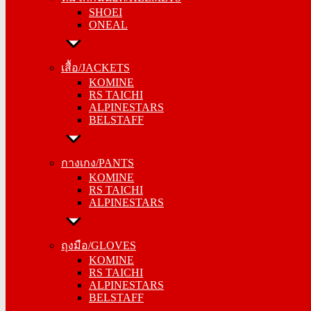
SHOEI
ONEAL
ONEAL
เสื้อ/JACKETS
เสื้อ/JACKETS
KOMINE
KOMINE
RS TAICHI
RS TAICHI
ALPINESTARS
ALPINESTARS
BELSTAFF
BELSTAFF
กางเกง/PANTS
กางเกง/PANTS
KOMINE
KOMINE
RS TAICHI
RS TAICHI
ALPINESTARS
ALPINESTARS
ถุงมือ/GLOVES
ถุงมือ/GLOVES
KOMINE
KOMINE
RS TAICHI
RS TAICHI
ALPINESTARS
ALPINESTARS
BELSTAFF
BELSTAFF