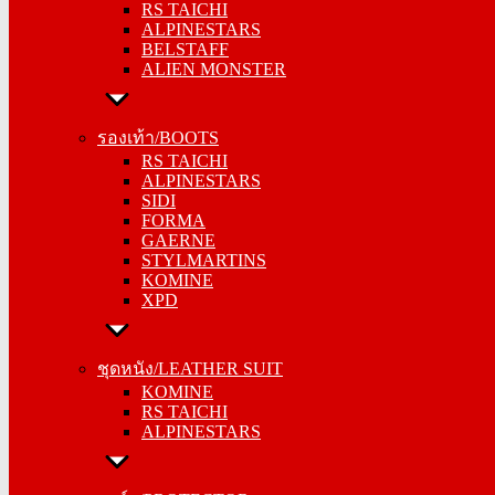
RS TAICHI
ALPINESTARS
ALPINESTARS
BELSTAFF
BELSTAFF
ALIEN MONSTER
ALIEN MONSTER
รองเท้า/BOOTS
รองเท้า/BOOTS
RS TAICHI
RS TAICHI
ALPINESTARS
ALPINESTARS
SIDI
SIDI
FORMA
FORMA
GAERNE
GAERNE
STYLMARTINS
STYLMARTINS
KOMINE
KOMINE
XPD
XPD
ชุดหนัง/LEATHER SUIT
ชุดหนัง/LEATHER SUIT
KOMINE
KOMINE
RS TAICHI
RS TAICHI
ALPINESTARS
ALPINESTARS
การ์ด/PROTECTOR