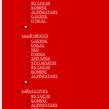
RS TAICHI
KOMINE
KOMINE
ALPINESTARS
ALPINESTARS
GAERNE
GAERNE
O’NEAL
O’NEAL
รองเท้า/BOOTS
รองเท้า/BOOTS
GAERNE
GAERNE
ONEAL
ONEAL
SIDI
SIDI
FORMA
FORMA
XPD SPIDI
XPD SPIDI
STYLMARTIN
STYLMARTIN
RS TAICHI
RS TAICHI
KOMINE
KOMINE
ALPINESTARS
ALPINESTARS
ถุงมือ/GLOVES
ถุงมือ/GLOVES
RS TAICHI
RS TAICHI
KOMINE
KOMINE
ALPINESTARS
ALPINESTARS
ONEAL