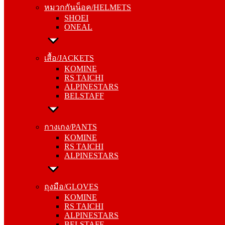
หมวกกันน็อค/HELMETS
ONEAL
SHOEI
ONEAL
เสื้อ/JACKETS
KOMINE
เสื้อ/JACKETS
RS TAICHI
KOMINE
ALPINESTARS
RS TAICHI
BELSTAFF
ALPINESTARS
BELSTAFF
กางเกง/PANTS
KOMINE
กางเกง/PANTS
RS TAICHI
KOMINE
ALPINESTARS
RS TAICHI
ALPINESTARS
ถุงมือ/GLOVES
KOMINE
ถุงมือ/GLOVES
RS TAICHI
KOMINE
ALPINESTARS
RS TAICHI
BELSTAFF
ALPINESTARS
BELSTAFF