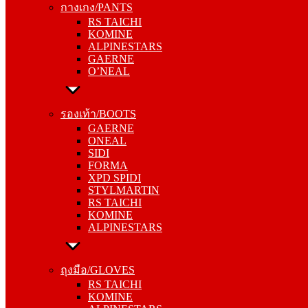
กางเกง/PANTS
KOMINE
RS TAICHI
ALPINESTARS
KOMINE
GAERNE
ALPINESTARS
O’NEAL
GAERNE
O’NEAL
รองเท้า/BOOTS
GAERNE
รองเท้า/BOOTS
ONEAL
GAERNE
SIDI
ONEAL
FORMA
SIDI
XPD SPIDI
FORMA
STYLMARTIN
XPD SPIDI
RS TAICHI
STYLMARTIN
KOMINE
RS TAICHI
ALPINESTARS
KOMINE
ALPINESTARS
ถุงมือ/GLOVES
RS TAICHI
ถุงมือ/GLOVES
KOMINE
RS TAICHI
ALPINESTARS
KOMINE
ONEAL