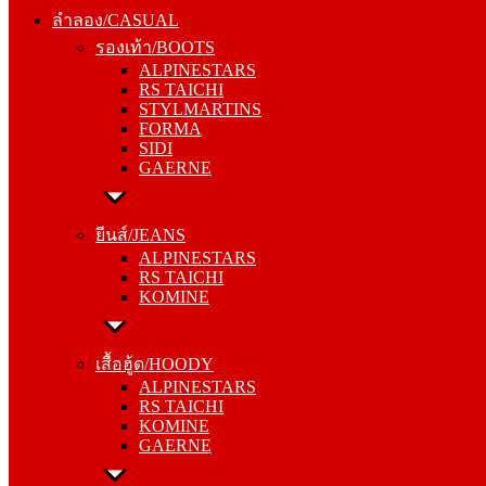
รองเท้า/BOOTS
ลำลอง/CASUAL
ALPINESTARS
รองเท้า/BOOTS
RS TAICHI
ALPINESTARS
STYLMARTINS
RS TAICHI
FORMA
STYLMARTINS
SIDI
FORMA
GAERNE
SIDI
GAERNE
ยีนส์/JEANS
ALPINESTARS
ยีนส์/JEANS
RS TAICHI
ALPINESTARS
KOMINE
RS TAICHI
KOMINE
เสื้อฮู้ด/HOODY
ALPINESTARS
เสื้อฮู้ด/HOODY
RS TAICHI
ALPINESTARS
KOMINE
RS TAICHI
GAERNE
KOMINE
GAERNE
หมวกแก๊ป/CAP