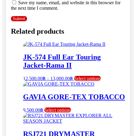
Save my name, email, and website in this browser for
the next time I comment.
Related products
JK-574 Full Ear Touring
Jacket-Rama II
Price
This
12,500.00
฿
–
13,000.00
฿
Select options
range:
product
has
12,500.00฿
multiple
through
GAVIA GORE-TEX TOBACCO
variants.
13,000.00฿
The
This
9,500.00
฿
Select options
options
product
may
has
be
multiple
chosen
variants.
RSJ721 DRYMASTER
on