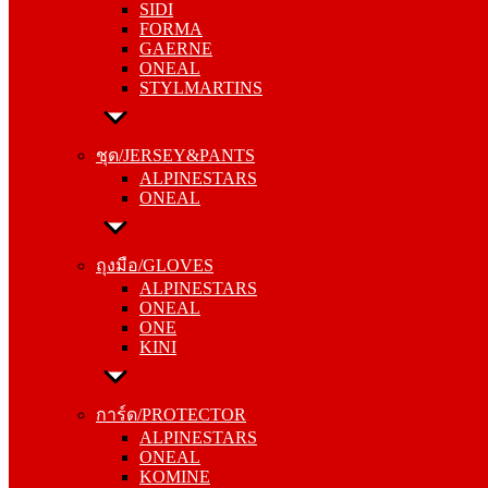
SIDI
GAERNE
FORMA
ONEAL
GAERNE
STYLMARTINS
ONEAL
STYLMARTINS
ชุด/JERSEY&PANTS
ALPINESTARS
ชุด/JERSEY&PANTS
ONEAL
ALPINESTARS
ONEAL
ถุงมือ/GLOVES
ALPINESTARS
ถุงมือ/GLOVES
ONEAL
ALPINESTARS
ONE
ONEAL
KINI
ONE
KINI
การ์ด/PROTECTOR
ALPINESTARS
การ์ด/PROTECTOR
ONEAL
ALPINESTARS
KOMINE
ONEAL
KOMINE