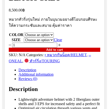
8,500.00
฿
หมวกทัวริ่งรุ่นใหม่ ภายในบุนวมอยางดีโอบรอบศีรษะ
ให้ความกระชับและสบาย คุ้มค่าราคา
COLOR
SIZE
Clear
A-
SRS
Add to cart
HELMET
SKU:
N/A
Categories:
• หมวกกันน็อค/HELMET
,
--
SPIKE
ONEAL
,
ทัวร์ริ่ง/TOURING
BLACK/GREY
quantity
Description
Additional information
Reviews (0)
Description
Lightweight adventure helmet with 2 fiberglass outer
shells and 3 EPS for increased safety and a perfect fit
Optimized air circulation through various vents and