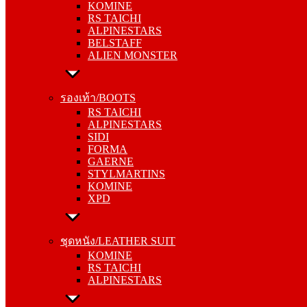
KOMINE
ALPINESTARS
RS TAICHI
BELSTAFF
ALPINESTARS
ALIEN MONSTER
BELSTAFF
ALIEN MONSTER
รองเท้า/BOOTS
RS TAICHI
รองเท้า/BOOTS
ALPINESTARS
RS TAICHI
SIDI
ALPINESTARS
FORMA
SIDI
GAERNE
FORMA
STYLMARTINS
GAERNE
KOMINE
STYLMARTINS
XPD
KOMINE
XPD
ชุดหนัง/LEATHER SUIT
KOMINE
ชุดหนัง/LEATHER SUIT
RS TAICHI
KOMINE
ALPINESTARS
RS TAICHI
ALPINESTARS
การ์ด/PROTECTOR