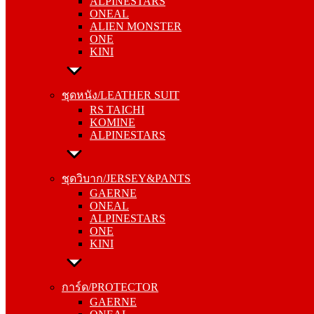
ALPINESTARS
ALIEN MONSTER
ONEAL
ONE
ALIEN MONSTER
KINI
ONE
KINI
ชุดหนัง/LEATHER SUIT
RS TAICHI
ชุดหนัง/LEATHER SUIT
KOMINE
RS TAICHI
ALPINESTARS
KOMINE
ALPINESTARS
ชุดวิบาก/JERSEY&PANTS
GAERNE
ชุดวิบาก/JERSEY&PANTS
ONEAL
GAERNE
ALPINESTARS
ONEAL
ONE
ALPINESTARS
KINI
ONE
KINI
การ์ด/PROTECTOR
GAERNE
การ์ด/PROTECTOR
ONEAL
GAERNE
ALPINESTARS