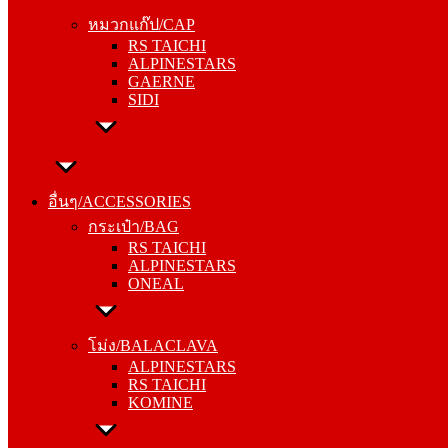
RS TAICHI
หมวกแก๊ป/CAP
ALPINESTARS
RS TAICHI
GAERNE
ALPINESTARS
SIDI
GAERNE
SIDI
อื่นๆ/ACCESSORIES
กระเป๋า/BAG
อื่นๆ/ACCESSORIES
RS TAICHI
กระเป๋า/BAG
ALPINESTARS
RS TAICHI
ONEAL
ALPINESTARS
ONEAL
โม่ง/BALACLAVA
ALPINESTARS
โม่ง/BALACLAVA
RS TAICHI
ALPINESTARS
KOMINE
RS TAICHI
KOMINE
ชุดซับใน/INNER SUIT