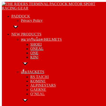
Skip
PADDOCK
to
Privacy Policy
content
PADDOCK
Privacy Policy
NEW PRODUCTS
หมวกกันน็อค/HELMETS
NEW PRODUCTS
SHOEI
หมวกกันน็อค/HELMETS
ONEAL
SHOEI
ONE
ONEAL
KINI
ONE
KINI
เสื้อ/JACKETS
RS TAICHI
เสื้อ/JACKETS
KOMINE
RS TAICHI
ALPINESTARS
KOMINE
GAERNE
ALPINESTARS
O’NEAL
GAERNE
O’NEAL
กางเกง/PANTS
RS TAICHI