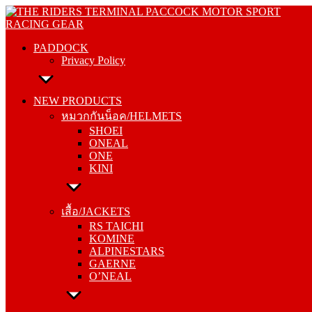
Skip
PADDOCK
to
Privacy Policy
content
PADDOCK
Privacy Policy
NEW PRODUCTS
หมวกกันน็อค/HELMETS
NEW PRODUCTS
SHOEI
หมวกกันน็อค/HELMETS
ONEAL
SHOEI
ONE
ONEAL
KINI
ONE
KINI
เสื้อ/JACKETS
RS TAICHI
เสื้อ/JACKETS
KOMINE
RS TAICHI
ALPINESTARS
KOMINE
GAERNE
ALPINESTARS
O’NEAL
GAERNE
O’NEAL
กางเกง/PANTS
RS TAICHI