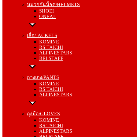
หมวกกันน็อค/HELMETS
ONEAL
SHOEI
ONEAL
เสื้อ/JACKETS
KOMINE
เสื้อ/JACKETS
RS TAICHI
KOMINE
ALPINESTARS
RS TAICHI
BELSTAFF
ALPINESTARS
BELSTAFF
กางเกง/PANTS
KOMINE
กางเกง/PANTS
RS TAICHI
KOMINE
ALPINESTARS
RS TAICHI
ALPINESTARS
ถุงมือ/GLOVES
KOMINE
ถุงมือ/GLOVES
RS TAICHI
KOMINE
ALPINESTARS
RS TAICHI
BELSTAFF
ALPINESTARS
BELSTAFF