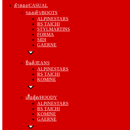
รองเท้า/BOOTS
ลำลอง/CASUAL
ALPINESTARS
รองเท้า/BOOTS
RS TAICHI
ALPINESTARS
STYLMARTINS
RS TAICHI
FORMA
STYLMARTINS
SIDI
FORMA
GAERNE
SIDI
GAERNE
ยีนส์/JEANS
ALPINESTARS
ยีนส์/JEANS
RS TAICHI
ALPINESTARS
KOMINE
RS TAICHI
KOMINE
เสื้อฮู้ด/HOODY
ALPINESTARS
เสื้อฮู้ด/HOODY
RS TAICHI
ALPINESTARS
KOMINE
RS TAICHI
GAERNE
KOMINE
GAERNE
หมวกแก๊ป/CAP