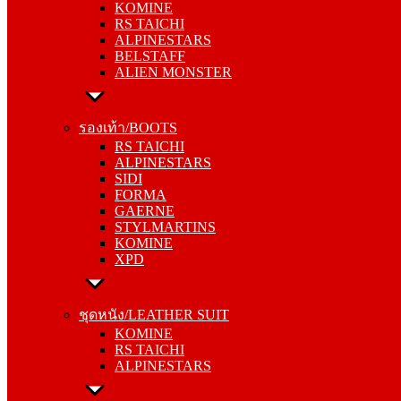
KOMINE
ALPINESTARS
RS TAICHI
BELSTAFF
ALPINESTARS
ALIEN MONSTER
BELSTAFF
ALIEN MONSTER
รองเท้า/BOOTS
RS TAICHI
รองเท้า/BOOTS
ALPINESTARS
RS TAICHI
SIDI
ALPINESTARS
FORMA
SIDI
GAERNE
FORMA
STYLMARTINS
GAERNE
KOMINE
STYLMARTINS
XPD
KOMINE
XPD
ชุดหนัง/LEATHER SUIT
KOMINE
ชุดหนัง/LEATHER SUIT
RS TAICHI
KOMINE
ALPINESTARS
RS TAICHI
ALPINESTARS
การ์ด/PROTECTOR