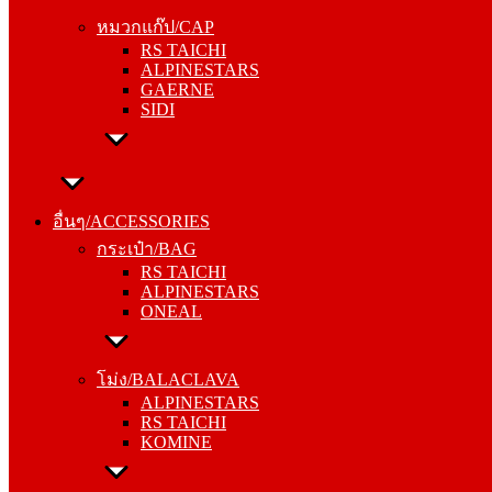
RS TAICHI
หมวกแก๊ป/CAP
ALPINESTARS
RS TAICHI
GAERNE
ALPINESTARS
SIDI
GAERNE
SIDI
อื่นๆ/ACCESSORIES
กระเป๋า/BAG
อื่นๆ/ACCESSORIES
RS TAICHI
กระเป๋า/BAG
ALPINESTARS
RS TAICHI
ONEAL
ALPINESTARS
ONEAL
โม่ง/BALACLAVA
ALPINESTARS
โม่ง/BALACLAVA
RS TAICHI
ALPINESTARS
KOMINE
RS TAICHI
KOMINE
ชุดซับใน/INNER SUIT