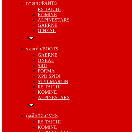
กางเกง/PANTS
KOMINE
RS TAICHI
ALPINESTARS
KOMINE
GAERNE
ALPINESTARS
O’NEAL
GAERNE
O’NEAL
รองเท้า/BOOTS
GAERNE
รองเท้า/BOOTS
ONEAL
GAERNE
SIDI
ONEAL
FORMA
SIDI
XPD SPIDI
FORMA
STYLMARTIN
XPD SPIDI
RS TAICHI
STYLMARTIN
KOMINE
RS TAICHI
ALPINESTARS
KOMINE
ALPINESTARS
ถุงมือ/GLOVES
RS TAICHI
ถุงมือ/GLOVES
KOMINE
RS TAICHI
ALPINESTARS
KOMINE
ONEAL