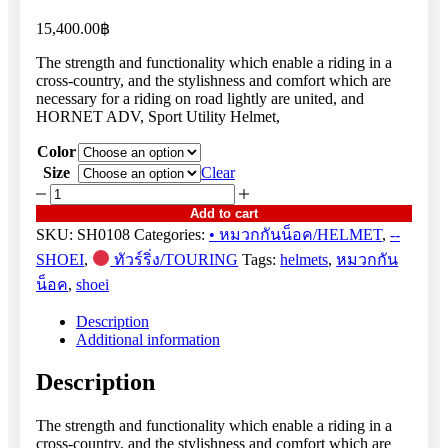
15,400.00
฿
The strength and functionality which enable a riding in a
cross-country, and the stylishness and comfort which are
necessary for a riding on road lightly are united, and
HORNET ADV, Sport Utility Helmet,
Color
Size
Clear
HORNET
ADV
Add to cart
quantity
SKU:
SH0108
Categories:
• หมวกกันน็อค/HELMET
,
--
SHOEI
,
ทัวร์ริ่ง/TOURING
Tags:
helmets
,
หมวกกัน
น็อค
,
shoei
Description
Additional information
Description
The strength and functionality which enable a riding in a
cross-country, and the stylishness and comfort which are