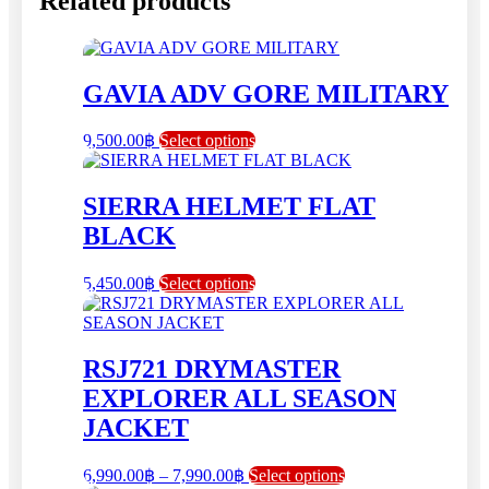
Related products
GAVIA ADV GORE MILITARY
This
9,500.00
฿
Select options
product
has
multiple
SIERRA HELMET FLAT
variants.
BLACK
The
options
may
This
5,450.00
฿
Select options
be
product
chosen
has
on
multiple
the
variants.
RSJ721 DRYMASTER
product
The
EXPLORER ALL SEASON
page
options
may
JACKET
be
chosen
Price
This
6,990.00
฿
–
7,990.00
฿
Select options
on