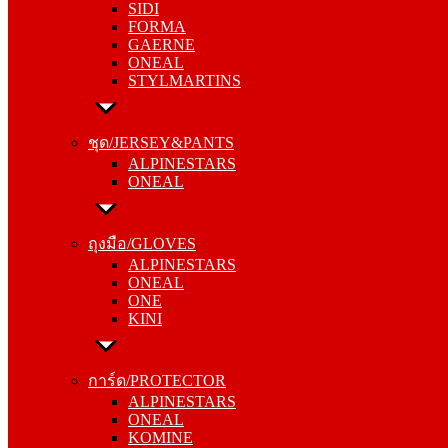
SIDI
GAERNE
FORMA
ONEAL
GAERNE
STYLMARTINS
ONEAL
STYLMARTINS
ชุด/JERSEY&PANTS
ALPINESTARS
ชุด/JERSEY&PANTS
ONEAL
ALPINESTARS
ONEAL
ถุงมือ/GLOVES
ALPINESTARS
ถุงมือ/GLOVES
ONEAL
ALPINESTARS
ONE
ONEAL
KINI
ONE
KINI
การ์ด/PROTECTOR
ALPINESTARS
การ์ด/PROTECTOR
ONEAL
ALPINESTARS
KOMINE
ONEAL
KOMINE