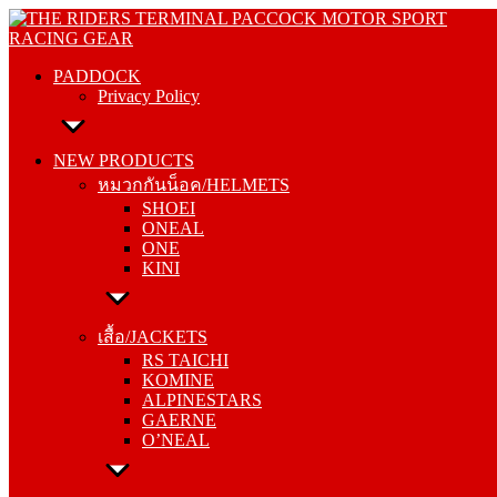
Skip
PADDOCK
to
Privacy Policy
content
PADDOCK
Privacy Policy
NEW PRODUCTS
หมวกกันน็อค/HELMETS
NEW PRODUCTS
SHOEI
หมวกกันน็อค/HELMETS
ONEAL
SHOEI
ONE
ONEAL
KINI
ONE
KINI
เสื้อ/JACKETS
RS TAICHI
เสื้อ/JACKETS
KOMINE
RS TAICHI
ALPINESTARS
KOMINE
GAERNE
ALPINESTARS
O’NEAL
GAERNE
O’NEAL
กางเกง/PANTS
RS TAICHI