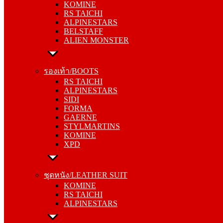
KOMINE
ALPINESTARS
RS TAICHI
BELSTAFF
ALPINESTARS
ALIEN MONSTER
BELSTAFF
ALIEN MONSTER
รองเท้า/BOOTS
RS TAICHI
รองเท้า/BOOTS
ALPINESTARS
RS TAICHI
SIDI
ALPINESTARS
FORMA
SIDI
GAERNE
FORMA
STYLMARTINS
GAERNE
KOMINE
STYLMARTINS
XPD
KOMINE
XPD
ชุดหนัง/LEATHER SUIT
KOMINE
ชุดหนัง/LEATHER SUIT
RS TAICHI
KOMINE
ALPINESTARS
RS TAICHI
ALPINESTARS
การ์ด/PROTECTOR