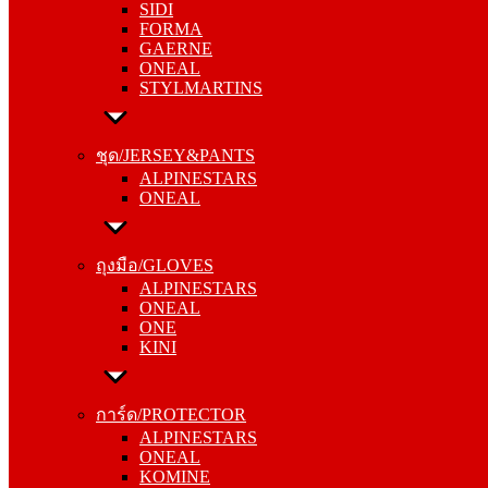
SIDI
GAERNE
FORMA
ONEAL
GAERNE
STYLMARTINS
ONEAL
STYLMARTINS
ชุด/JERSEY&PANTS
ALPINESTARS
ชุด/JERSEY&PANTS
ONEAL
ALPINESTARS
ONEAL
ถุงมือ/GLOVES
ALPINESTARS
ถุงมือ/GLOVES
ONEAL
ALPINESTARS
ONE
ONEAL
KINI
ONE
KINI
การ์ด/PROTECTOR
ALPINESTARS
การ์ด/PROTECTOR
ONEAL
ALPINESTARS
KOMINE
ONEAL
KOMINE