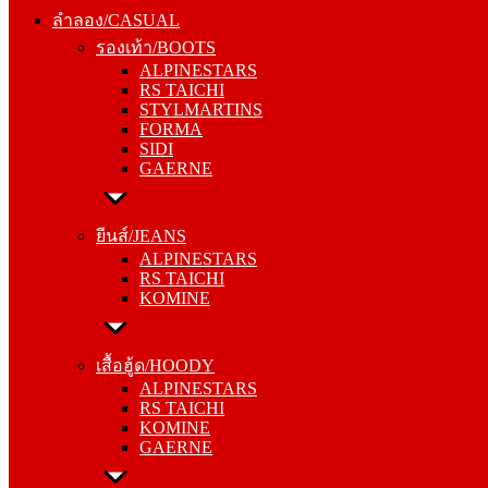
รองเท้า/BOOTS
ลำลอง/CASUAL
ALPINESTARS
รองเท้า/BOOTS
RS TAICHI
ALPINESTARS
STYLMARTINS
RS TAICHI
FORMA
STYLMARTINS
SIDI
FORMA
GAERNE
SIDI
GAERNE
ยีนส์/JEANS
ALPINESTARS
ยีนส์/JEANS
RS TAICHI
ALPINESTARS
KOMINE
RS TAICHI
KOMINE
เสื้อฮู้ด/HOODY
ALPINESTARS
เสื้อฮู้ด/HOODY
RS TAICHI
ALPINESTARS
KOMINE
RS TAICHI
GAERNE
KOMINE
GAERNE
หมวกแก๊ป/CAP