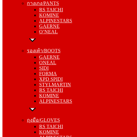
กางเกง/PANTS
KOMINE
RS TAICHI
ALPINESTARS
KOMINE
GAERNE
ALPINESTARS
O’NEAL
GAERNE
O’NEAL
รองเท้า/BOOTS
GAERNE
รองเท้า/BOOTS
ONEAL
GAERNE
SIDI
ONEAL
FORMA
SIDI
XPD SPIDI
FORMA
STYLMARTIN
XPD SPIDI
RS TAICHI
STYLMARTIN
KOMINE
RS TAICHI
ALPINESTARS
KOMINE
ALPINESTARS
ถุงมือ/GLOVES
RS TAICHI
ถุงมือ/GLOVES
KOMINE
RS TAICHI
ALPINESTARS
KOMINE
ONEAL