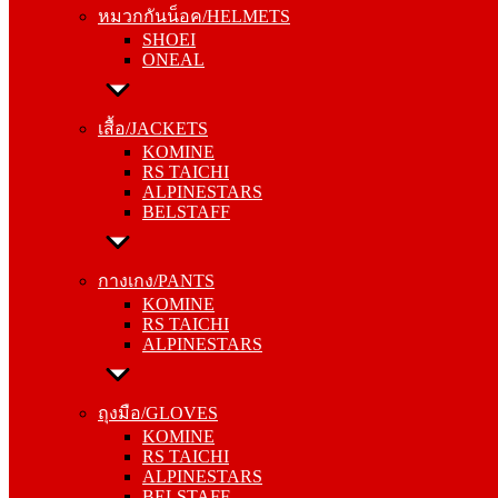
หมวกกันน็อค/HELMETS
ONEAL
SHOEI
ONEAL
เสื้อ/JACKETS
KOMINE
เสื้อ/JACKETS
RS TAICHI
KOMINE
ALPINESTARS
RS TAICHI
BELSTAFF
ALPINESTARS
BELSTAFF
กางเกง/PANTS
KOMINE
กางเกง/PANTS
RS TAICHI
KOMINE
ALPINESTARS
RS TAICHI
ALPINESTARS
ถุงมือ/GLOVES
KOMINE
ถุงมือ/GLOVES
RS TAICHI
KOMINE
ALPINESTARS
RS TAICHI
BELSTAFF
ALPINESTARS
BELSTAFF