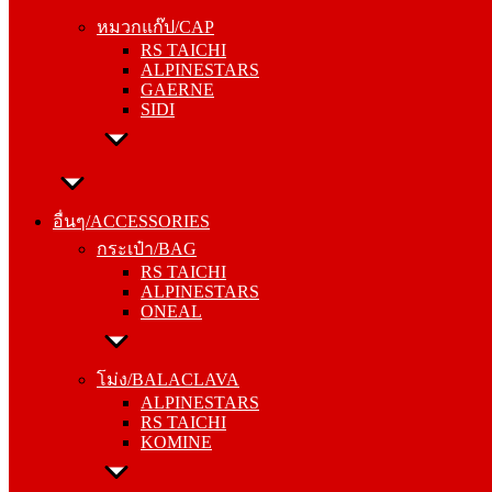
RS TAICHI
หมวกแก๊ป/CAP
ALPINESTARS
RS TAICHI
GAERNE
ALPINESTARS
SIDI
GAERNE
SIDI
อื่นๆ/ACCESSORIES
กระเป๋า/BAG
อื่นๆ/ACCESSORIES
RS TAICHI
กระเป๋า/BAG
ALPINESTARS
RS TAICHI
ONEAL
ALPINESTARS
ONEAL
โม่ง/BALACLAVA
ALPINESTARS
โม่ง/BALACLAVA
RS TAICHI
ALPINESTARS
KOMINE
RS TAICHI
KOMINE
ชุดซับใน/INNER SUIT