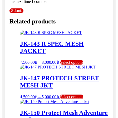
the next time I comment.
Related products
JK-143 R SPEC MESH
JACKET
Price
This
7,500.00
฿
–
8,000.00
฿
Select options
range:
product
has
7,500.00฿
multiple
through
JK-147 PROTECH STREET
variants.
8,000.00฿
MESH JKT
The
options
may
Price
This
4,500.00
฿
–
5,000.00
฿
Select options
be
range:
product
chosen
has
4,500.00฿
on
multiple
through
JK-150 Protect Mesh Adventure
the
variants.
5,000.00฿