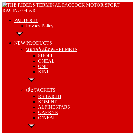
Skip
PADDOCK
to
Privacy Policy
content
PADDOCK
Privacy Policy
NEW PRODUCTS
หมวกกันน็อค/HELMETS
NEW PRODUCTS
SHOEI
หมวกกันน็อค/HELMETS
ONEAL
SHOEI
ONE
ONEAL
KINI
ONE
KINI
เสื้อ/JACKETS
RS TAICHI
เสื้อ/JACKETS
KOMINE
RS TAICHI
ALPINESTARS
KOMINE
GAERNE
ALPINESTARS
O’NEAL
GAERNE
O’NEAL
กางเกง/PANTS
RS TAICHI