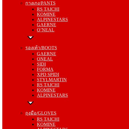
กางเกง/PANTS
KOMINE
RS TAICHI
ALPINESTARS
KOMINE
GAERNE
ALPINESTARS
O’NEAL
GAERNE
O’NEAL
รองเท้า/BOOTS
GAERNE
รองเท้า/BOOTS
ONEAL
GAERNE
SIDI
ONEAL
FORMA
SIDI
XPD SPIDI
FORMA
STYLMARTIN
XPD SPIDI
RS TAICHI
STYLMARTIN
KOMINE
RS TAICHI
ALPINESTARS
KOMINE
ALPINESTARS
ถุงมือ/GLOVES
RS TAICHI
ถุงมือ/GLOVES
KOMINE
RS TAICHI
ALPINESTARS
KOMINE
ONEAL