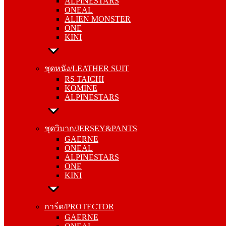
ALPINESTARS
ALIEN MONSTER
ONEAL
ONE
ALIEN MONSTER
KINI
ONE
KINI
ชุดหนัง/LEATHER SUIT
RS TAICHI
ชุดหนัง/LEATHER SUIT
KOMINE
RS TAICHI
ALPINESTARS
KOMINE
ALPINESTARS
ชุดวิบาก/JERSEY&PANTS
GAERNE
ชุดวิบาก/JERSEY&PANTS
ONEAL
GAERNE
ALPINESTARS
ONEAL
ONE
ALPINESTARS
KINI
ONE
KINI
การ์ด/PROTECTOR
GAERNE
การ์ด/PROTECTOR
ONEAL
GAERNE
ALPINESTARS