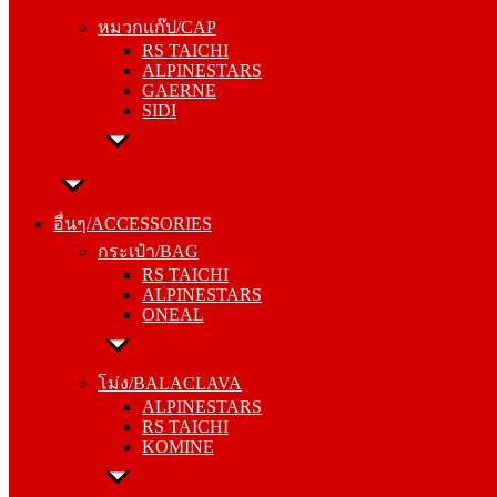
RS TAICHI
หมวกแก๊ป/CAP
ALPINESTARS
RS TAICHI
GAERNE
ALPINESTARS
SIDI
GAERNE
SIDI
อื่นๆ/ACCESSORIES
กระเป๋า/BAG
อื่นๆ/ACCESSORIES
RS TAICHI
กระเป๋า/BAG
ALPINESTARS
RS TAICHI
ONEAL
ALPINESTARS
ONEAL
โม่ง/BALACLAVA
ALPINESTARS
โม่ง/BALACLAVA
RS TAICHI
ALPINESTARS
KOMINE
RS TAICHI
KOMINE
ชุดซับใน/INNER SUIT