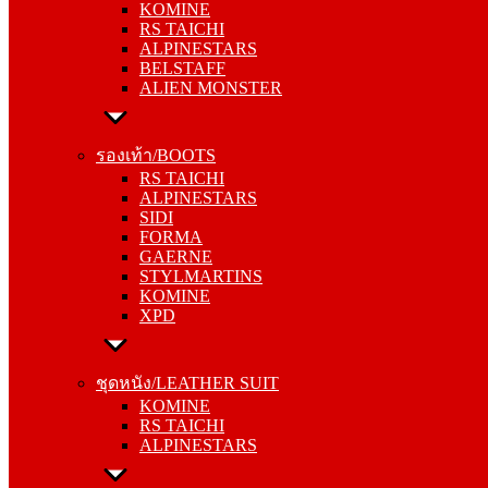
KOMINE
ALPINESTARS
RS TAICHI
BELSTAFF
ALPINESTARS
ALIEN MONSTER
BELSTAFF
ALIEN MONSTER
รองเท้า/BOOTS
RS TAICHI
รองเท้า/BOOTS
ALPINESTARS
RS TAICHI
SIDI
ALPINESTARS
FORMA
SIDI
GAERNE
FORMA
STYLMARTINS
GAERNE
KOMINE
STYLMARTINS
XPD
KOMINE
XPD
ชุดหนัง/LEATHER SUIT
KOMINE
ชุดหนัง/LEATHER SUIT
RS TAICHI
KOMINE
ALPINESTARS
RS TAICHI
ALPINESTARS
การ์ด/PROTECTOR