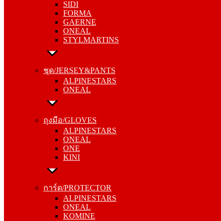
SIDI
GAERNE
FORMA
ONEAL
GAERNE
STYLMARTINS
ONEAL
STYLMARTINS
ชุด/JERSEY&PANTS
ALPINESTARS
ชุด/JERSEY&PANTS
ONEAL
ALPINESTARS
ONEAL
ถุงมือ/GLOVES
ALPINESTARS
ถุงมือ/GLOVES
ONEAL
ALPINESTARS
ONE
ONEAL
KINI
ONE
KINI
การ์ด/PROTECTOR
ALPINESTARS
การ์ด/PROTECTOR
ONEAL
ALPINESTARS
KOMINE
ONEAL
KOMINE