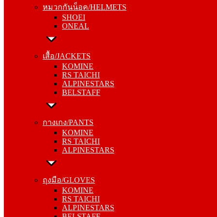
หมวกกันน็อค/HELMETS
ONEAL
SHOEI
ONEAL
เสื้อ/JACKETS
KOMINE
เสื้อ/JACKETS
RS TAICHI
KOMINE
ALPINESTARS
RS TAICHI
BELSTAFF
ALPINESTARS
BELSTAFF
กางเกง/PANTS
KOMINE
กางเกง/PANTS
RS TAICHI
KOMINE
ALPINESTARS
RS TAICHI
ALPINESTARS
ถุงมือ/GLOVES
KOMINE
ถุงมือ/GLOVES
RS TAICHI
KOMINE
ALPINESTARS
RS TAICHI
BELSTAFF
ALPINESTARS
BELSTAFF