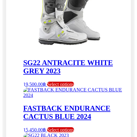
SG22 ANTRACITE WHITE
GREY 2023
This
19,500.00
฿
Select options
product
has
multiple
variants.
FASTBACK ENDURANCE
The
CACTUS BLUE 2024
options
may
be
This
15,450.00
฿
Select options
chosen
product