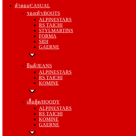
รองเท้า/BOOTS
ลำลอง/CASUAL
ALPINESTARS
รองเท้า/BOOTS
RS TAICHI
ALPINESTARS
STYLMARTINS
RS TAICHI
FORMA
STYLMARTINS
SIDI
FORMA
GAERNE
SIDI
GAERNE
ยีนส์/JEANS
ALPINESTARS
ยีนส์/JEANS
RS TAICHI
ALPINESTARS
KOMINE
RS TAICHI
KOMINE
เสื้อฮู้ด/HOODY
ALPINESTARS
เสื้อฮู้ด/HOODY
RS TAICHI
ALPINESTARS
KOMINE
RS TAICHI
GAERNE
KOMINE
GAERNE
หมวกแก๊ป/CAP