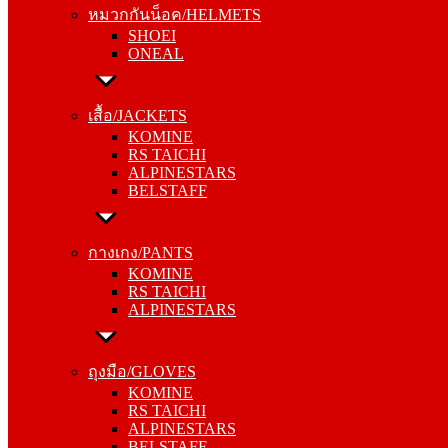
หมวกกันน็อค/HELMETS
ONEAL
SHOEI
ONEAL
เสื้อ/JACKETS
KOMINE
เสื้อ/JACKETS
RS TAICHI
KOMINE
ALPINESTARS
RS TAICHI
BELSTAFF
ALPINESTARS
BELSTAFF
กางเกง/PANTS
KOMINE
กางเกง/PANTS
RS TAICHI
KOMINE
ALPINESTARS
RS TAICHI
ALPINESTARS
ถุงมือ/GLOVES
KOMINE
ถุงมือ/GLOVES
RS TAICHI
KOMINE
ALPINESTARS
RS TAICHI
BELSTAFF
ALPINESTARS
BELSTAFF