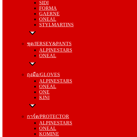
SIDI
GAERNE
FORMA
ONEAL
GAERNE
STYLMARTINS
ONEAL
STYLMARTINS
ชุด/JERSEY&PANTS
ALPINESTARS
ชุด/JERSEY&PANTS
ONEAL
ALPINESTARS
ONEAL
ถุงมือ/GLOVES
ALPINESTARS
ถุงมือ/GLOVES
ONEAL
ALPINESTARS
ONE
ONEAL
KINI
ONE
KINI
การ์ด/PROTECTOR
ALPINESTARS
การ์ด/PROTECTOR
ONEAL
ALPINESTARS
KOMINE
ONEAL
KOMINE