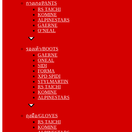
กางเกง/PANTS
KOMINE
RS TAICHI
ALPINESTARS
KOMINE
GAERNE
ALPINESTARS
O’NEAL
GAERNE
O’NEAL
รองเท้า/BOOTS
GAERNE
รองเท้า/BOOTS
ONEAL
GAERNE
SIDI
ONEAL
FORMA
SIDI
XPD SPIDI
FORMA
STYLMARTIN
XPD SPIDI
RS TAICHI
STYLMARTIN
KOMINE
RS TAICHI
ALPINESTARS
KOMINE
ALPINESTARS
ถุงมือ/GLOVES
RS TAICHI
ถุงมือ/GLOVES
KOMINE
RS TAICHI
ALPINESTARS
KOMINE
ONEAL