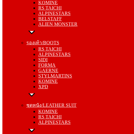
KOMINE
ALPINESTARS
RS TAICHI
BELSTAFF
ALPINESTARS
ALIEN MONSTER
BELSTAFF
ALIEN MONSTER
รองเท้า/BOOTS
RS TAICHI
รองเท้า/BOOTS
ALPINESTARS
RS TAICHI
SIDI
ALPINESTARS
FORMA
SIDI
GAERNE
FORMA
STYLMARTINS
GAERNE
KOMINE
STYLMARTINS
XPD
KOMINE
XPD
ชุดหนัง/LEATHER SUIT
KOMINE
ชุดหนัง/LEATHER SUIT
RS TAICHI
KOMINE
ALPINESTARS
RS TAICHI
ALPINESTARS
การ์ด/PROTECTOR