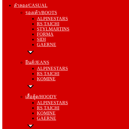
รองเท้า/BOOTS
ลำลอง/CASUAL
ALPINESTARS
รองเท้า/BOOTS
RS TAICHI
ALPINESTARS
STYLMARTINS
RS TAICHI
FORMA
STYLMARTINS
SIDI
FORMA
GAERNE
SIDI
GAERNE
ยีนส์/JEANS
ALPINESTARS
ยีนส์/JEANS
RS TAICHI
ALPINESTARS
KOMINE
RS TAICHI
KOMINE
เสื้อฮู้ด/HOODY
ALPINESTARS
เสื้อฮู้ด/HOODY
RS TAICHI
ALPINESTARS
KOMINE
RS TAICHI
GAERNE
KOMINE
GAERNE
หมวกแก๊ป/CAP