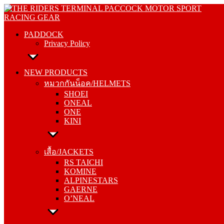
Skip
PADDOCK
to
Privacy Policy
content
PADDOCK
Privacy Policy
NEW PRODUCTS
หมวกกันน็อค/HELMETS
NEW PRODUCTS
SHOEI
หมวกกันน็อค/HELMETS
ONEAL
SHOEI
ONE
ONEAL
KINI
ONE
KINI
เสื้อ/JACKETS
RS TAICHI
เสื้อ/JACKETS
KOMINE
RS TAICHI
ALPINESTARS
KOMINE
GAERNE
ALPINESTARS
O’NEAL
GAERNE
O’NEAL
กางเกง/PANTS
RS TAICHI