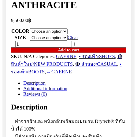
ANTHRACITE
9,500.00
฿
COLOR
SIZE
Clear
G
RUE
Add to cart
AQUATECH
SKU:
N/A
Categories:
GAERNE
,
• รองเท้า/SHOES
,
🔴
ANTHRACITE
สินค้าใหม่/NEW PRODUCTS
,
🔴 ลำลอง/CASUAL
,
•
quantity
รองเท้า/BOOTS
,
-- GAERNE
Description
Additional information
Reviews (0)
Description
– ทำจากผ้าและหนังกลับพร้อมเมมเบรน Drytech® ที่กัน
น้ำได้ 100%
– มีส่วนเสริมการป้องกันที่ข้อเท้าและส้นเท้า