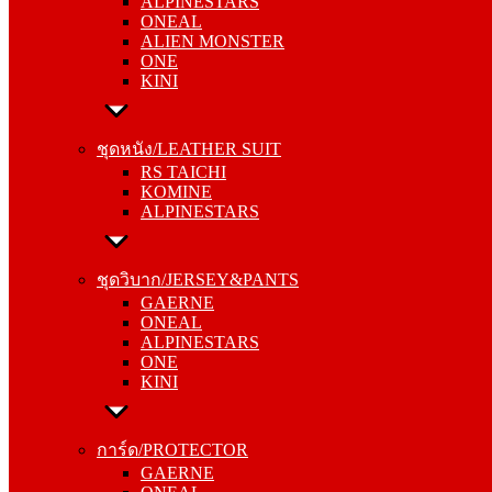
ALPINESTARS
ALIEN MONSTER
ONEAL
ONE
ALIEN MONSTER
KINI
ONE
KINI
ชุดหนัง/LEATHER SUIT
RS TAICHI
ชุดหนัง/LEATHER SUIT
KOMINE
RS TAICHI
ALPINESTARS
KOMINE
ALPINESTARS
ชุดวิบาก/JERSEY&PANTS
GAERNE
ชุดวิบาก/JERSEY&PANTS
ONEAL
GAERNE
ALPINESTARS
ONEAL
ONE
ALPINESTARS
KINI
ONE
KINI
การ์ด/PROTECTOR
GAERNE
การ์ด/PROTECTOR
ONEAL
GAERNE
ALPINESTARS