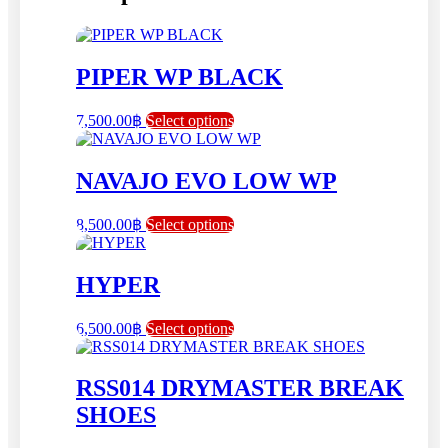
PIPER WP BLACK
This
7,500.00
฿
Select options
product
has
multiple
NAVAJO EVO LOW WP
variants.
The
This
8,500.00
฿
Select options
options
product
may
has
be
multiple
HYPER
chosen
variants.
on
The
the
This
6,500.00
฿
Select options
options
product
product
may
page
has
be
multiple
RSS014 DRYMASTER BREAK
chosen
variants.
on
SHOES
The
the
options
product