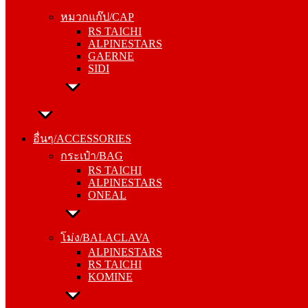
RS TAICHI
หมวกแก๊ป/CAP
ALPINESTARS
RS TAICHI
GAERNE
ALPINESTARS
SIDI
GAERNE
SIDI
อื่นๆ/ACCESSORIES
กระเป๋า/BAG
อื่นๆ/ACCESSORIES
RS TAICHI
กระเป๋า/BAG
ALPINESTARS
RS TAICHI
ONEAL
ALPINESTARS
ONEAL
โม่ง/BALACLAVA
ALPINESTARS
โม่ง/BALACLAVA
RS TAICHI
ALPINESTARS
KOMINE
RS TAICHI
KOMINE
ชุดซับใน/INNER SUIT