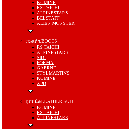
KOMINE
ALPINESTARS
RS TAICHI
BELSTAFF
ALPINESTARS
ALIEN MONSTER
BELSTAFF
ALIEN MONSTER
รองเท้า/BOOTS
RS TAICHI
รองเท้า/BOOTS
ALPINESTARS
RS TAICHI
SIDI
ALPINESTARS
FORMA
SIDI
GAERNE
FORMA
STYLMARTINS
GAERNE
KOMINE
STYLMARTINS
XPD
KOMINE
XPD
ชุดหนัง/LEATHER SUIT
KOMINE
ชุดหนัง/LEATHER SUIT
RS TAICHI
KOMINE
ALPINESTARS
RS TAICHI
ALPINESTARS
การ์ด/PROTECTOR