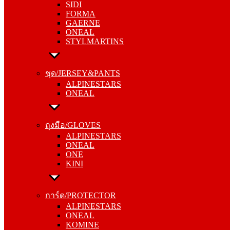
SIDI
GAERNE
FORMA
ONEAL
GAERNE
STYLMARTINS
ONEAL
STYLMARTINS
ชุด/JERSEY&PANTS
ALPINESTARS
ชุด/JERSEY&PANTS
ONEAL
ALPINESTARS
ONEAL
ถุงมือ/GLOVES
ALPINESTARS
ถุงมือ/GLOVES
ONEAL
ALPINESTARS
ONE
ONEAL
KINI
ONE
KINI
การ์ด/PROTECTOR
ALPINESTARS
การ์ด/PROTECTOR
ONEAL
ALPINESTARS
KOMINE
ONEAL
KOMINE