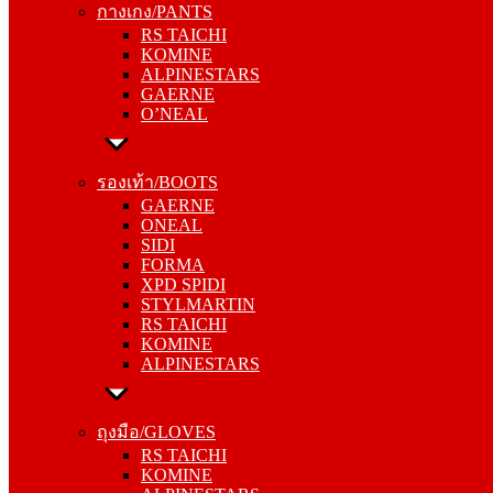
กางเกง/PANTS
KOMINE
RS TAICHI
ALPINESTARS
KOMINE
GAERNE
ALPINESTARS
O’NEAL
GAERNE
O’NEAL
รองเท้า/BOOTS
GAERNE
รองเท้า/BOOTS
ONEAL
GAERNE
SIDI
ONEAL
FORMA
SIDI
XPD SPIDI
FORMA
STYLMARTIN
XPD SPIDI
RS TAICHI
STYLMARTIN
KOMINE
RS TAICHI
ALPINESTARS
KOMINE
ALPINESTARS
ถุงมือ/GLOVES
RS TAICHI
ถุงมือ/GLOVES
KOMINE
RS TAICHI
ALPINESTARS
KOMINE
ONEAL