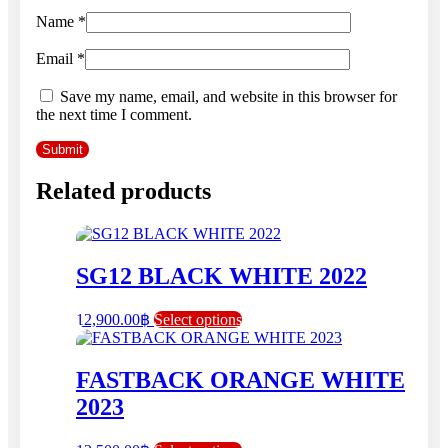
Name
*
Email
*
Save my name, email, and website in this browser for
the next time I comment.
Related products
SG12 BLACK WHITE 2022
This
12,900.00
฿
Select options
product
has
multiple
FASTBACK ORANGE WHITE
variants.
2023
The
options
may