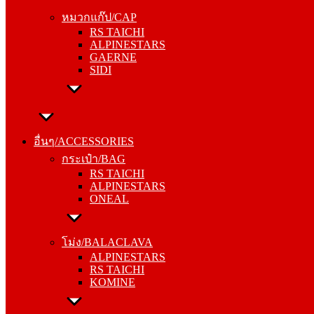
RS TAICHI
หมวกแก๊ป/CAP
ALPINESTARS
RS TAICHI
GAERNE
ALPINESTARS
SIDI
GAERNE
SIDI
อื่นๆ/ACCESSORIES
กระเป๋า/BAG
อื่นๆ/ACCESSORIES
RS TAICHI
กระเป๋า/BAG
ALPINESTARS
RS TAICHI
ONEAL
ALPINESTARS
ONEAL
โม่ง/BALACLAVA
ALPINESTARS
โม่ง/BALACLAVA
RS TAICHI
ALPINESTARS
KOMINE
RS TAICHI
KOMINE
ชุดซับใน/INNER SUIT