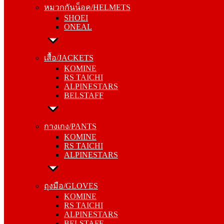
หมวกกันน็อค/HELMETS
ONEAL
SHOEI
ONEAL
เสื้อ/JACKETS
KOMINE
เสื้อ/JACKETS
RS TAICHI
KOMINE
ALPINESTARS
RS TAICHI
BELSTAFF
ALPINESTARS
BELSTAFF
กางเกง/PANTS
KOMINE
กางเกง/PANTS
RS TAICHI
KOMINE
ALPINESTARS
RS TAICHI
ALPINESTARS
ถุงมือ/GLOVES
KOMINE
ถุงมือ/GLOVES
RS TAICHI
KOMINE
ALPINESTARS
RS TAICHI
BELSTAFF
ALPINESTARS
BELSTAFF