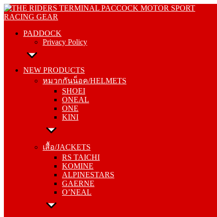
Skip
PADDOCK
to
Privacy Policy
content
PADDOCK
Privacy Policy
NEW PRODUCTS
หมวกกันน็อค/HELMETS
NEW PRODUCTS
SHOEI
หมวกกันน็อค/HELMETS
ONEAL
SHOEI
ONE
ONEAL
KINI
ONE
KINI
เสื้อ/JACKETS
RS TAICHI
เสื้อ/JACKETS
KOMINE
RS TAICHI
ALPINESTARS
KOMINE
GAERNE
ALPINESTARS
O’NEAL
GAERNE
O’NEAL
กางเกง/PANTS
RS TAICHI