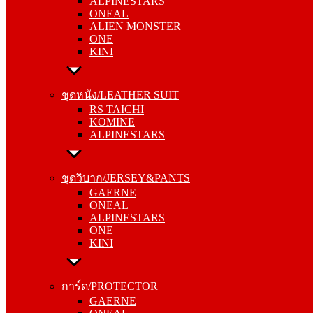
ALPINESTARS
ALIEN MONSTER
ONEAL
ONE
ALIEN MONSTER
KINI
ONE
KINI
ชุดหนัง/LEATHER SUIT
RS TAICHI
ชุดหนัง/LEATHER SUIT
KOMINE
RS TAICHI
ALPINESTARS
KOMINE
ALPINESTARS
ชุดวิบาก/JERSEY&PANTS
GAERNE
ชุดวิบาก/JERSEY&PANTS
ONEAL
GAERNE
ALPINESTARS
ONEAL
ONE
ALPINESTARS
KINI
ONE
KINI
การ์ด/PROTECTOR
GAERNE
การ์ด/PROTECTOR
ONEAL
GAERNE
ALPINESTARS