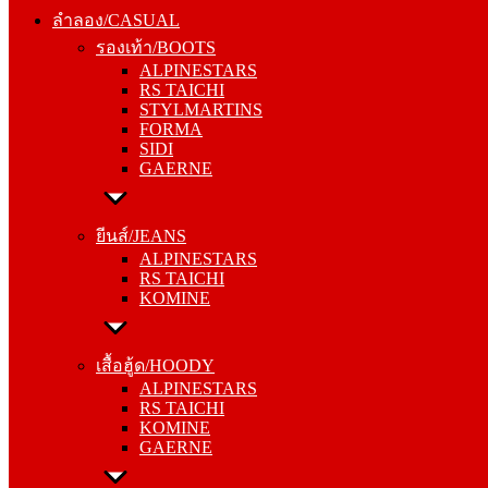
รองเท้า/BOOTS
ลำลอง/CASUAL
ALPINESTARS
รองเท้า/BOOTS
RS TAICHI
ALPINESTARS
STYLMARTINS
RS TAICHI
FORMA
STYLMARTINS
SIDI
FORMA
GAERNE
SIDI
GAERNE
ยีนส์/JEANS
ALPINESTARS
ยีนส์/JEANS
RS TAICHI
ALPINESTARS
KOMINE
RS TAICHI
KOMINE
เสื้อฮู้ด/HOODY
ALPINESTARS
เสื้อฮู้ด/HOODY
RS TAICHI
ALPINESTARS
KOMINE
RS TAICHI
GAERNE
KOMINE
GAERNE
หมวกแก๊ป/CAP