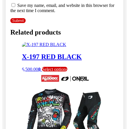
Save my name, email, and website in this browser for
the next time I comment.
Related products
X-197 RED BLACK
This
6,500.00
฿
Select options
product
has
multiple
variants.
The
options
may
be
chosen
on
the