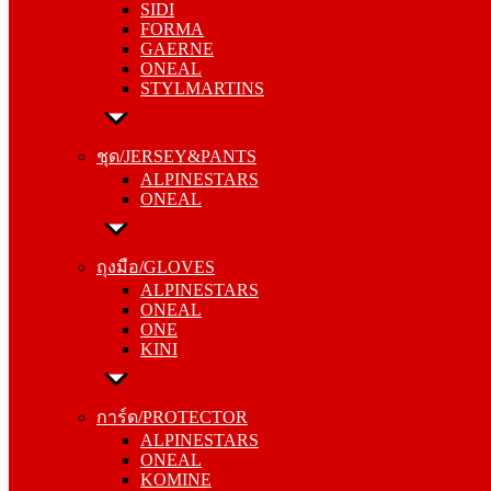
SIDI
GAERNE
FORMA
ONEAL
GAERNE
STYLMARTINS
ONEAL
STYLMARTINS
ชุด/JERSEY&PANTS
ALPINESTARS
ชุด/JERSEY&PANTS
ONEAL
ALPINESTARS
ONEAL
ถุงมือ/GLOVES
ALPINESTARS
ถุงมือ/GLOVES
ONEAL
ALPINESTARS
ONE
ONEAL
KINI
ONE
KINI
การ์ด/PROTECTOR
ALPINESTARS
การ์ด/PROTECTOR
ONEAL
ALPINESTARS
KOMINE
ONEAL
KOMINE