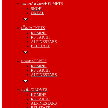
หมวกกันน็อค/HELMETS
ONEAL
SHOEI
ONEAL
เสื้อ/JACKETS
KOMINE
เสื้อ/JACKETS
RS TAICHI
KOMINE
ALPINESTARS
RS TAICHI
BELSTAFF
ALPINESTARS
BELSTAFF
กางเกง/PANTS
KOMINE
กางเกง/PANTS
RS TAICHI
KOMINE
ALPINESTARS
RS TAICHI
ALPINESTARS
ถุงมือ/GLOVES
KOMINE
ถุงมือ/GLOVES
RS TAICHI
KOMINE
ALPINESTARS
RS TAICHI
BELSTAFF
ALPINESTARS
BELSTAFF