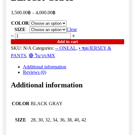
Price
3,500.00
฿
–
4,000.00
฿
range:
COLOR
3,500.00฿
through
SIZE
Clear
4,000.00฿
ELEMENT
STATIC
Add to cart
BLACK
SKU:
N/A
Categories:
-- ONEAL
,
• ชุด/JERSEY &
GRAY
PANTS
,
🔴 วิบาก/MX
quantity
Additional information
Reviews (0)
Additional information
COLOR
BLACK GRAY
SIZE
28, 30, 32, 34, 36, 38, 40, 42