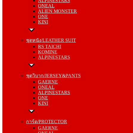
ALPINESTARS
ALIEN MONSTER
ONEAL
ONE
ALIEN MONSTER
KINI
ONE
KINI
ชุดหนัง/LEATHER SUIT
RS TAICHI
ชุดหนัง/LEATHER SUIT
KOMINE
RS TAICHI
ALPINESTARS
KOMINE
ALPINESTARS
ชุดวิบาก/JERSEY&PANTS
GAERNE
ชุดวิบาก/JERSEY&PANTS
ONEAL
GAERNE
ALPINESTARS
ONEAL
ONE
ALPINESTARS
KINI
ONE
KINI
การ์ด/PROTECTOR
GAERNE
การ์ด/PROTECTOR
ONEAL
GAERNE
ALPINESTARS