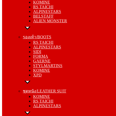
KOMINE
ALPINESTARS
RS TAICHI
BELSTAFF
ALPINESTARS
ALIEN MONSTER
BELSTAFF
ALIEN MONSTER
รองเท้า/BOOTS
RS TAICHI
รองเท้า/BOOTS
ALPINESTARS
RS TAICHI
SIDI
ALPINESTARS
FORMA
SIDI
GAERNE
FORMA
STYLMARTINS
GAERNE
KOMINE
STYLMARTINS
XPD
KOMINE
XPD
ชุดหนัง/LEATHER SUIT
KOMINE
ชุดหนัง/LEATHER SUIT
RS TAICHI
KOMINE
ALPINESTARS
RS TAICHI
ALPINESTARS
การ์ด/PROTECTOR