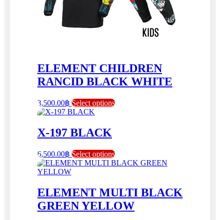
product
page
ELEMENT CHILDREN
RANCID BLACK WHITE
This
3,500.00
฿
Select options
product
has
multiple
X-197 BLACK
variants.
The
This
6,500.00
฿
Select options
options
product
may
has
be
multiple
chosen
variants.
ELEMENT MULTI BLACK
on
The
the
GREEN YELLOW
options
product
may
page