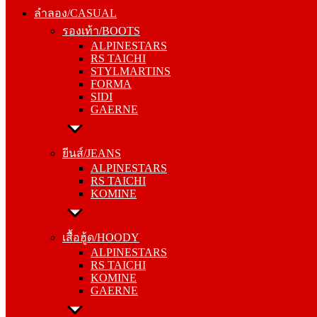
รองเท้า/BOOTS
ลำลอง/CASUAL
ALPINESTARS
รองเท้า/BOOTS
RS TAICHI
ALPINESTARS
STYLMARTINS
RS TAICHI
FORMA
STYLMARTINS
SIDI
FORMA
GAERNE
SIDI
GAERNE
ยีนส์/JEANS
ALPINESTARS
ยีนส์/JEANS
RS TAICHI
ALPINESTARS
KOMINE
RS TAICHI
KOMINE
เสื้อฮู้ด/HOODY
ALPINESTARS
เสื้อฮู้ด/HOODY
RS TAICHI
ALPINESTARS
KOMINE
RS TAICHI
GAERNE
KOMINE
GAERNE
หมวกแก๊ป/CAP