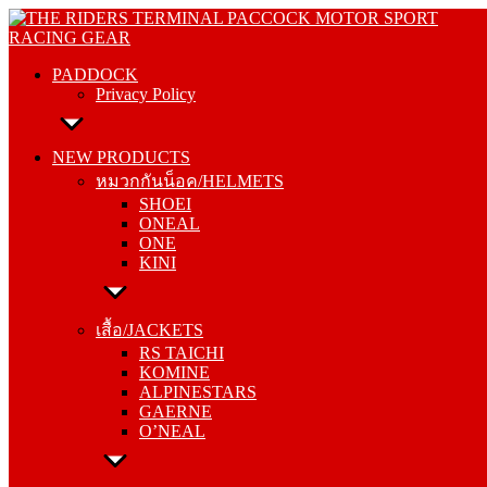
Skip
PADDOCK
to
Privacy Policy
content
PADDOCK
Privacy Policy
NEW PRODUCTS
หมวกกันน็อค/HELMETS
NEW PRODUCTS
SHOEI
หมวกกันน็อค/HELMETS
ONEAL
SHOEI
ONE
ONEAL
KINI
ONE
KINI
เสื้อ/JACKETS
RS TAICHI
เสื้อ/JACKETS
KOMINE
RS TAICHI
ALPINESTARS
KOMINE
GAERNE
ALPINESTARS
O’NEAL
GAERNE
O’NEAL
กางเกง/PANTS
RS TAICHI