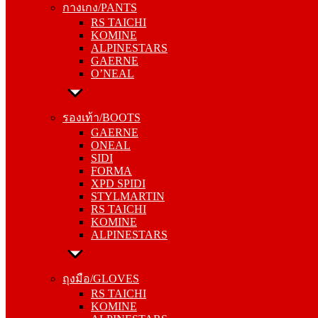
กางเกง/PANTS
KOMINE
RS TAICHI
ALPINESTARS
KOMINE
GAERNE
ALPINESTARS
O’NEAL
GAERNE
O’NEAL
รองเท้า/BOOTS
GAERNE
รองเท้า/BOOTS
ONEAL
GAERNE
SIDI
ONEAL
FORMA
SIDI
XPD SPIDI
FORMA
STYLMARTIN
XPD SPIDI
RS TAICHI
STYLMARTIN
KOMINE
RS TAICHI
ALPINESTARS
KOMINE
ALPINESTARS
ถุงมือ/GLOVES
RS TAICHI
ถุงมือ/GLOVES
KOMINE
RS TAICHI
ALPINESTARS
KOMINE
ONEAL