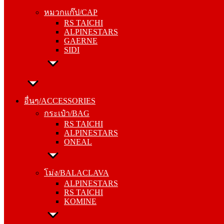
RS TAICHI
หมวกแก๊ป/CAP
ALPINESTARS
RS TAICHI
GAERNE
ALPINESTARS
SIDI
GAERNE
SIDI
อื่นๆ/ACCESSORIES
กระเป๋า/BAG
อื่นๆ/ACCESSORIES
RS TAICHI
กระเป๋า/BAG
ALPINESTARS
RS TAICHI
ONEAL
ALPINESTARS
ONEAL
โม่ง/BALACLAVA
ALPINESTARS
โม่ง/BALACLAVA
RS TAICHI
ALPINESTARS
KOMINE
RS TAICHI
KOMINE
ชุดซับใน/INNER SUIT