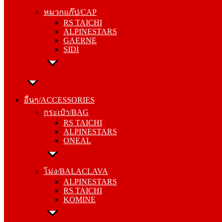
RS TAICHI
หมวกแก๊ป/CAP
ALPINESTARS
RS TAICHI
GAERNE
ALPINESTARS
SIDI
GAERNE
SIDI
อื่นๆ/ACCESSORIES
กระเป๋า/BAG
อื่นๆ/ACCESSORIES
RS TAICHI
กระเป๋า/BAG
ALPINESTARS
RS TAICHI
ONEAL
ALPINESTARS
ONEAL
โม่ง/BALACLAVA
ALPINESTARS
โม่ง/BALACLAVA
RS TAICHI
ALPINESTARS
KOMINE
RS TAICHI
KOMINE
ชุดซับใน/INNER SUIT