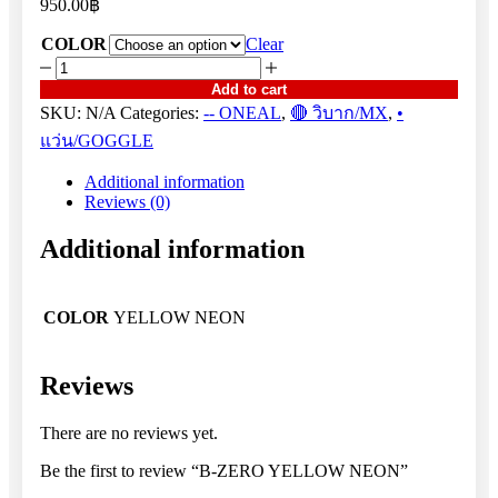
950.00
฿
COLOR
Clear
B-
ZERO
Add to cart
YELLOW
SKU:
N/A
Categories:
-- ONEAL
,
🔴 วิบาก/MX
,
•
NEON
แว่น/GOGGLE
quantity
Additional information
Reviews (0)
Additional information
COLOR
YELLOW NEON
Reviews
There are no reviews yet.
Be the first to review “B-ZERO YELLOW NEON”