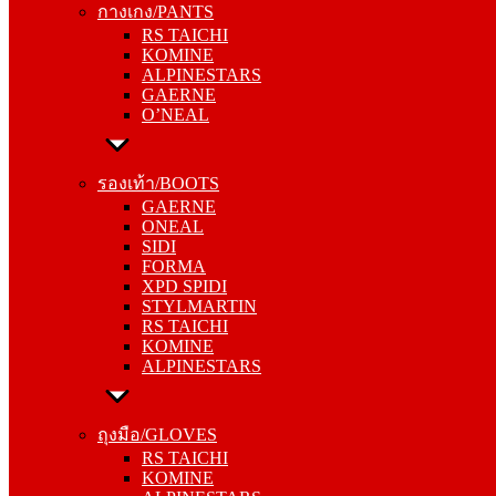
กางเกง/PANTS
KOMINE
RS TAICHI
ALPINESTARS
KOMINE
GAERNE
ALPINESTARS
O’NEAL
GAERNE
O’NEAL
รองเท้า/BOOTS
GAERNE
รองเท้า/BOOTS
ONEAL
GAERNE
SIDI
ONEAL
FORMA
SIDI
XPD SPIDI
FORMA
STYLMARTIN
XPD SPIDI
RS TAICHI
STYLMARTIN
KOMINE
RS TAICHI
ALPINESTARS
KOMINE
ALPINESTARS
ถุงมือ/GLOVES
RS TAICHI
ถุงมือ/GLOVES
KOMINE
RS TAICHI
ALPINESTARS
KOMINE
ONEAL