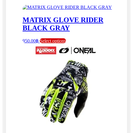
MATRIX GLOVE RIDER
BLACK GRAY
This
950.00
฿
Select options
product
has
multiple
variants.
The
options
may
be
chosen
on
the
product
page