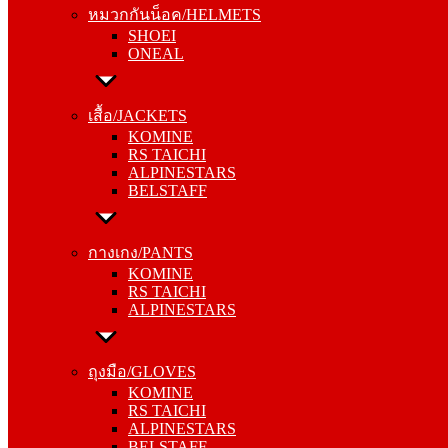
หมวกกันน็อค/HELMETS
ONEAL
SHOEI
ONEAL
เสื้อ/JACKETS
KOMINE
เสื้อ/JACKETS
RS TAICHI
KOMINE
ALPINESTARS
RS TAICHI
BELSTAFF
ALPINESTARS
BELSTAFF
กางเกง/PANTS
KOMINE
กางเกง/PANTS
RS TAICHI
KOMINE
ALPINESTARS
RS TAICHI
ALPINESTARS
ถุงมือ/GLOVES
KOMINE
ถุงมือ/GLOVES
RS TAICHI
KOMINE
ALPINESTARS
RS TAICHI
BELSTAFF
ALPINESTARS
BELSTAFF