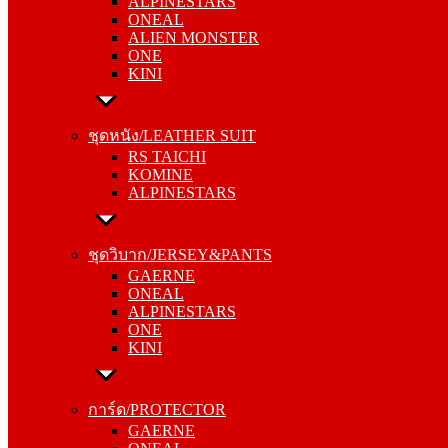
ALPINESTARS
ALIEN MONSTER
ONEAL
ONE
ALIEN MONSTER
KINI
ONE
KINI
ชุดหนัง/LEATHER SUIT
RS TAICHI
ชุดหนัง/LEATHER SUIT
KOMINE
RS TAICHI
ALPINESTARS
KOMINE
ALPINESTARS
ชุดวิบาก/JERSEY&PANTS
GAERNE
ชุดวิบาก/JERSEY&PANTS
ONEAL
GAERNE
ALPINESTARS
ONEAL
ONE
ALPINESTARS
KINI
ONE
KINI
การ์ด/PROTECTOR
GAERNE
การ์ด/PROTECTOR
ONEAL
GAERNE
ALPINESTARS