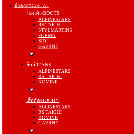
รองเท้า/BOOTS
ลำลอง/CASUAL
ALPINESTARS
รองเท้า/BOOTS
RS TAICHI
ALPINESTARS
STYLMARTINS
RS TAICHI
FORMA
STYLMARTINS
SIDI
FORMA
GAERNE
SIDI
GAERNE
ยีนส์/JEANS
ALPINESTARS
ยีนส์/JEANS
RS TAICHI
ALPINESTARS
KOMINE
RS TAICHI
KOMINE
เสื้อฮู้ด/HOODY
ALPINESTARS
เสื้อฮู้ด/HOODY
RS TAICHI
ALPINESTARS
KOMINE
RS TAICHI
GAERNE
KOMINE
GAERNE
หมวกแก๊ป/CAP