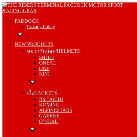
Skip
PADDOCK
to
Privacy Policy
content
PADDOCK
Privacy Policy
NEW PRODUCTS
หมวกกันน็อค/HELMETS
NEW PRODUCTS
SHOEI
หมวกกันน็อค/HELMETS
ONEAL
SHOEI
ONE
ONEAL
KINI
ONE
KINI
เสื้อ/JACKETS
RS TAICHI
เสื้อ/JACKETS
KOMINE
RS TAICHI
ALPINESTARS
KOMINE
GAERNE
ALPINESTARS
O’NEAL
GAERNE
O’NEAL
กางเกง/PANTS
RS TAICHI