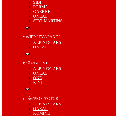
SIDI
GAERNE
FORMA
ONEAL
GAERNE
STYLMARTINS
ONEAL
STYLMARTINS
ชุด/JERSEY&PANTS
ALPINESTARS
ชุด/JERSEY&PANTS
ONEAL
ALPINESTARS
ONEAL
ถุงมือ/GLOVES
ALPINESTARS
ถุงมือ/GLOVES
ONEAL
ALPINESTARS
ONE
ONEAL
KINI
ONE
KINI
การ์ด/PROTECTOR
ALPINESTARS
การ์ด/PROTECTOR
ONEAL
ALPINESTARS
KOMINE
ONEAL
KOMINE