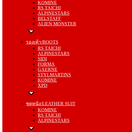
KOMINE
ALPINESTARS
RS TAICHI
BELSTAFF
ALPINESTARS
ALIEN MONSTER
BELSTAFF
ALIEN MONSTER
รองเท้า/BOOTS
RS TAICHI
รองเท้า/BOOTS
ALPINESTARS
RS TAICHI
SIDI
ALPINESTARS
FORMA
SIDI
GAERNE
FORMA
STYLMARTINS
GAERNE
KOMINE
STYLMARTINS
XPD
KOMINE
XPD
ชุดหนัง/LEATHER SUIT
KOMINE
ชุดหนัง/LEATHER SUIT
RS TAICHI
KOMINE
ALPINESTARS
RS TAICHI
ALPINESTARS
การ์ด/PROTECTOR