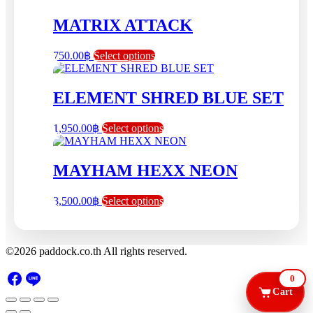
MATRIX ATTACK
This
750.00
฿
Select options
product
has
multiple
ELEMENT SHRED BLUE SET
variants.
The
This
1,950.00
฿
Select options
options
product
may
has
be
multiple
MAYHAM HEXX NEON
chosen
variants.
on
The
the
This
3,500.00
฿
Select options
options
product
product
may
page
has
be
multiple
chosen
variants.
©2026 paddock.co.th All rights reserved.
on
The
the
options
product
0
may
page
Cart
be
chosen