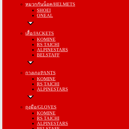
หมวกกันน็อค/HELMETS
SHOEI
SHOEI
ONEAL
ONEAL
เสื้อ/JACKETS
เสื้อ/JACKETS
KOMINE
KOMINE
RS TAICHI
RS TAICHI
ALPINESTARS
ALPINESTARS
BELSTAFF
BELSTAFF
กางเกง/PANTS
กางเกง/PANTS
KOMINE
KOMINE
RS TAICHI
RS TAICHI
ALPINESTARS
ALPINESTARS
ถุงมือ/GLOVES
ถุงมือ/GLOVES
KOMINE
KOMINE
RS TAICHI
RS TAICHI
ALPINESTARS
ALPINESTARS
BELSTAFF
BELSTAFF