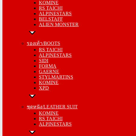
KOMINE
RS TAICHI
RS TAICHI
ALPINESTARS
ALPINESTARS
BELSTAFF
BELSTAFF
ALIEN MONSTER
ALIEN MONSTER
รองเท้า/BOOTS
รองเท้า/BOOTS
RS TAICHI
RS TAICHI
ALPINESTARS
ALPINESTARS
SIDI
SIDI
FORMA
FORMA
GAERNE
GAERNE
STYLMARTINS
STYLMARTINS
KOMINE
KOMINE
XPD
XPD
ชุดหนัง/LEATHER SUIT
ชุดหนัง/LEATHER SUIT
KOMINE
KOMINE
RS TAICHI
RS TAICHI
ALPINESTARS
ALPINESTARS