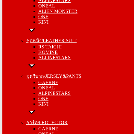
ALPINESTARS
ONEAL
ONEAL
ALIEN MONSTER
ALIEN MONSTER
ONE
ONE
KINI
KINI
ชุดหนัง/LEATHER SUIT
ชุดหนัง/LEATHER SUIT
RS TAICHI
RS TAICHI
KOMINE
KOMINE
ALPINESTARS
ALPINESTARS
ชุดวิบาก/JERSEY&PANTS
ชุดวิบาก/JERSEY&PANTS
GAERNE
GAERNE
ONEAL
ONEAL
ALPINESTARS
ALPINESTARS
ONE
ONE
KINI
KINI
การ์ด/PROTECTOR
การ์ด/PROTECTOR
GAERNE
GAERNE
ONEAL