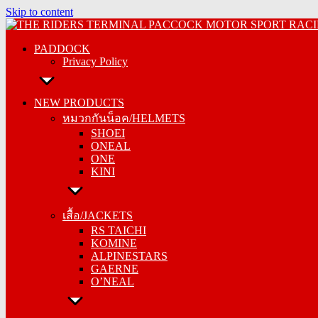
Skip to content
PADDOCK
PADDOCK
Privacy Policy
Privacy Policy
NEW PRODUCTS
NEW PRODUCTS
หมวกกันน็อค/HELMETS
หมวกกันน็อค/HELMETS
SHOEI
SHOEI
ONEAL
ONEAL
ONE
ONE
KINI
KINI
เสื้อ/JACKETS
เสื้อ/JACKETS
RS TAICHI
RS TAICHI
KOMINE
KOMINE
ALPINESTARS
ALPINESTARS
GAERNE
GAERNE
O’NEAL
O’NEAL
กางเกง/PANTS