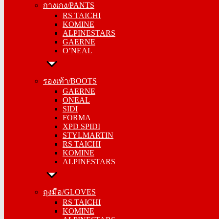
กางเกง/PANTS
RS TAICHI
RS TAICHI
KOMINE
KOMINE
ALPINESTARS
ALPINESTARS
GAERNE
GAERNE
O’NEAL
O’NEAL
รองเท้า/BOOTS
รองเท้า/BOOTS
GAERNE
GAERNE
ONEAL
ONEAL
SIDI
SIDI
FORMA
FORMA
XPD SPIDI
XPD SPIDI
STYLMARTIN
STYLMARTIN
RS TAICHI
RS TAICHI
KOMINE
KOMINE
ALPINESTARS
ALPINESTARS
ถุงมือ/GLOVES
ถุงมือ/GLOVES
RS TAICHI
RS TAICHI
KOMINE
KOMINE
ALPINESTARS