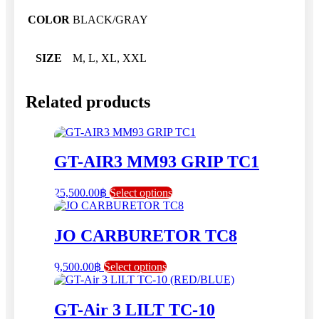
COLOR
BLACK/GRAY
SIZE
M, L, XL, XXL
Related products
GT-AIR3 MM93 GRIP TC1
This
25,500.00
฿
Select options
product
has
multiple
JO CARBURETOR TC8
variants.
The
This
9,500.00
฿
Select options
options
product
may
has
be
multiple
GT-Air 3 LILT TC-10
chosen
variants.