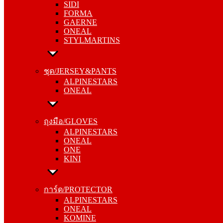
SIDI
GAERNE
FORMA
ONEAL
GAERNE
STYLMARTINS
ONEAL
STYLMARTINS
ชุด/JERSEY&PANTS
ALPINESTARS
ชุด/JERSEY&PANTS
ONEAL
ALPINESTARS
ONEAL
ถุงมือ/GLOVES
ALPINESTARS
ถุงมือ/GLOVES
ONEAL
ALPINESTARS
ONE
ONEAL
KINI
ONE
KINI
การ์ด/PROTECTOR
ALPINESTARS
การ์ด/PROTECTOR
ONEAL
ALPINESTARS
KOMINE
ONEAL
KOMINE