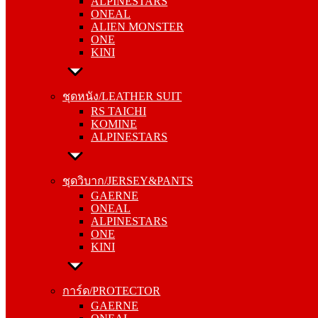
ALPINESTARS
ALIEN MONSTER
ONEAL
ONE
ALIEN MONSTER
KINI
ONE
KINI
ชุดหนัง/LEATHER SUIT
RS TAICHI
ชุดหนัง/LEATHER SUIT
KOMINE
RS TAICHI
ALPINESTARS
KOMINE
ALPINESTARS
ชุดวิบาก/JERSEY&PANTS
GAERNE
ชุดวิบาก/JERSEY&PANTS
ONEAL
GAERNE
ALPINESTARS
ONEAL
ONE
ALPINESTARS
KINI
ONE
KINI
การ์ด/PROTECTOR
GAERNE
การ์ด/PROTECTOR
ONEAL
GAERNE
ALPINESTARS