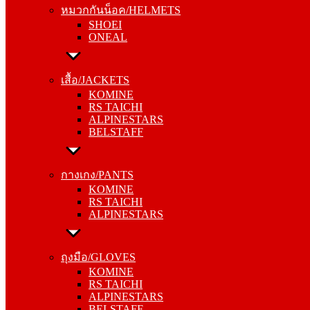
หมวกกันน็อค/HELMETS
ONEAL
SHOEI
ONEAL
เสื้อ/JACKETS
KOMINE
เสื้อ/JACKETS
RS TAICHI
KOMINE
ALPINESTARS
RS TAICHI
BELSTAFF
ALPINESTARS
BELSTAFF
กางเกง/PANTS
KOMINE
กางเกง/PANTS
RS TAICHI
KOMINE
ALPINESTARS
RS TAICHI
ALPINESTARS
ถุงมือ/GLOVES
KOMINE
ถุงมือ/GLOVES
RS TAICHI
KOMINE
ALPINESTARS
RS TAICHI
BELSTAFF
ALPINESTARS
BELSTAFF