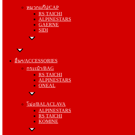
RS TAICHI
หมวกแก๊ป/CAP
ALPINESTARS
RS TAICHI
GAERNE
ALPINESTARS
SIDI
GAERNE
SIDI
อื่นๆ/ACCESSORIES
กระเป๋า/BAG
อื่นๆ/ACCESSORIES
RS TAICHI
กระเป๋า/BAG
ALPINESTARS
RS TAICHI
ONEAL
ALPINESTARS
ONEAL
โม่ง/BALACLAVA
ALPINESTARS
โม่ง/BALACLAVA
RS TAICHI
ALPINESTARS
KOMINE
RS TAICHI
KOMINE
ชุดซับใน/INNER SUIT