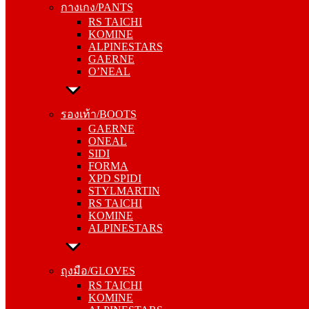
กางเกง/PANTS
KOMINE
RS TAICHI
ALPINESTARS
KOMINE
GAERNE
ALPINESTARS
O’NEAL
GAERNE
O’NEAL
รองเท้า/BOOTS
GAERNE
รองเท้า/BOOTS
ONEAL
GAERNE
SIDI
ONEAL
FORMA
SIDI
XPD SPIDI
FORMA
STYLMARTIN
XPD SPIDI
RS TAICHI
STYLMARTIN
KOMINE
RS TAICHI
ALPINESTARS
KOMINE
ALPINESTARS
ถุงมือ/GLOVES
RS TAICHI
ถุงมือ/GLOVES
KOMINE
RS TAICHI
ALPINESTARS
KOMINE
ONEAL