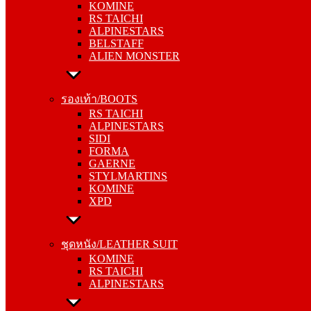
KOMINE
ALPINESTARS
RS TAICHI
BELSTAFF
ALPINESTARS
ALIEN MONSTER
BELSTAFF
ALIEN MONSTER
รองเท้า/BOOTS
RS TAICHI
รองเท้า/BOOTS
ALPINESTARS
RS TAICHI
SIDI
ALPINESTARS
FORMA
SIDI
GAERNE
FORMA
STYLMARTINS
GAERNE
KOMINE
STYLMARTINS
XPD
KOMINE
XPD
ชุดหนัง/LEATHER SUIT
KOMINE
ชุดหนัง/LEATHER SUIT
RS TAICHI
KOMINE
ALPINESTARS
RS TAICHI
ALPINESTARS
การ์ด/PROTECTOR