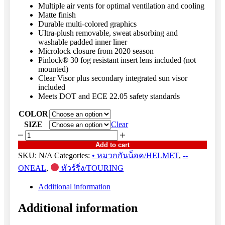
Multiple air vents for optimal ventilation and cooling
Matte finish
Durable multi-colored graphics
Ultra-plush removable, sweat absorbing and
washable padded inner liner
Microlock closure from 2020 season
Pinlock® 30 fog resistant insert lens included (not
mounted)
Clear Visor plus secondary integrated sun visor
included
Meets DOT and ECE 22.05 safety standards
COLOR
SIZE
Clear
SIERRA
HELMET
Add to cart
R
SKU:
N/A
Categories:
• หมวกกันน็อค/HELMET
,
--
BLACK/GRAY
ONEAL
,
ทัวร์ริ่ง/TOURING
quantity
Additional information
Additional information