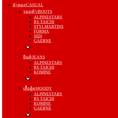
รองเท้า/BOOTS
ลำลอง/CASUAL
ALPINESTARS
รองเท้า/BOOTS
RS TAICHI
ALPINESTARS
STYLMARTINS
RS TAICHI
FORMA
STYLMARTINS
SIDI
FORMA
GAERNE
SIDI
GAERNE
ยีนส์/JEANS
ALPINESTARS
ยีนส์/JEANS
RS TAICHI
ALPINESTARS
KOMINE
RS TAICHI
KOMINE
เสื้อฮู้ด/HOODY
ALPINESTARS
เสื้อฮู้ด/HOODY
RS TAICHI
ALPINESTARS
KOMINE
RS TAICHI
GAERNE
KOMINE
GAERNE
หมวกแก๊ป/CAP