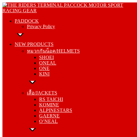
Skip
PADDOCK
to
Privacy Policy
content
PADDOCK
Privacy Policy
NEW PRODUCTS
หมวกกันน็อค/HELMETS
NEW PRODUCTS
SHOEI
หมวกกันน็อค/HELMETS
ONEAL
SHOEI
ONE
ONEAL
KINI
ONE
KINI
เสื้อ/JACKETS
RS TAICHI
เสื้อ/JACKETS
KOMINE
RS TAICHI
ALPINESTARS
KOMINE
GAERNE
ALPINESTARS
O’NEAL
GAERNE
O’NEAL
กางเกง/PANTS
RS TAICHI