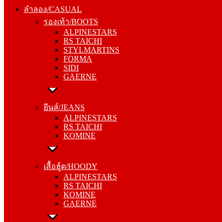
รองเท้า/BOOTS
ลำลอง/CASUAL
ALPINESTARS
รองเท้า/BOOTS
RS TAICHI
ALPINESTARS
STYLMARTINS
RS TAICHI
FORMA
STYLMARTINS
SIDI
FORMA
GAERNE
SIDI
GAERNE
ยีนส์/JEANS
ALPINESTARS
ยีนส์/JEANS
RS TAICHI
ALPINESTARS
KOMINE
RS TAICHI
KOMINE
เสื้อฮู้ด/HOODY
ALPINESTARS
เสื้อฮู้ด/HOODY
RS TAICHI
ALPINESTARS
KOMINE
RS TAICHI
GAERNE
KOMINE
GAERNE
หมวกแก๊ป/CAP