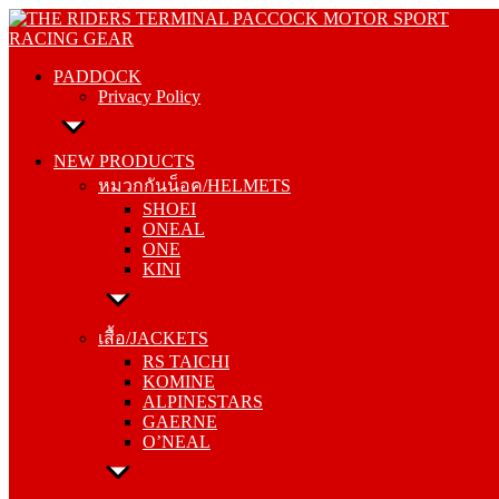
Skip
PADDOCK
to
Privacy Policy
content
PADDOCK
Privacy Policy
NEW PRODUCTS
หมวกกันน็อค/HELMETS
NEW PRODUCTS
SHOEI
หมวกกันน็อค/HELMETS
ONEAL
SHOEI
ONE
ONEAL
KINI
ONE
KINI
เสื้อ/JACKETS
RS TAICHI
เสื้อ/JACKETS
KOMINE
RS TAICHI
ALPINESTARS
KOMINE
GAERNE
ALPINESTARS
O’NEAL
GAERNE
O’NEAL
กางเกง/PANTS
RS TAICHI