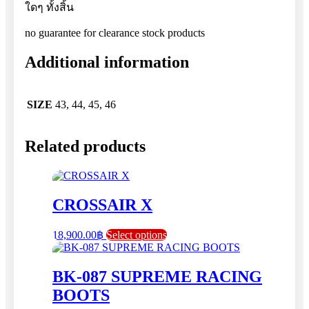
ใดๆ ทั้งสิ้น
no guarantee for clearance stock products
Additional information
SIZE
43, 44, 45, 46
Related products
CROSSAIR X
This
18,900.00
฿
Select options
product
has
multiple
BK-087 SUPREME RACING
variants.
BOOTS
The
options