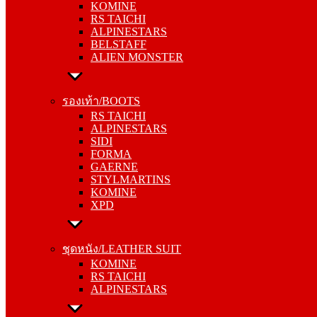
KOMINE
ALPINESTARS
RS TAICHI
BELSTAFF
ALPINESTARS
ALIEN MONSTER
BELSTAFF
ALIEN MONSTER
รองเท้า/BOOTS
RS TAICHI
รองเท้า/BOOTS
ALPINESTARS
RS TAICHI
SIDI
ALPINESTARS
FORMA
SIDI
GAERNE
FORMA
STYLMARTINS
GAERNE
KOMINE
STYLMARTINS
XPD
KOMINE
XPD
ชุดหนัง/LEATHER SUIT
KOMINE
ชุดหนัง/LEATHER SUIT
RS TAICHI
KOMINE
ALPINESTARS
RS TAICHI
ALPINESTARS
การ์ด/PROTECTOR