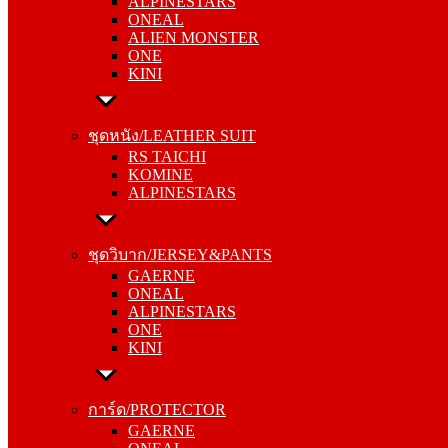
ALPINESTARS
ALIEN MONSTER
ONEAL
ONE
ALIEN MONSTER
KINI
ONE
KINI
ชุดหนัง/LEATHER SUIT
RS TAICHI
ชุดหนัง/LEATHER SUIT
KOMINE
RS TAICHI
ALPINESTARS
KOMINE
ALPINESTARS
ชุดวิบาก/JERSEY&PANTS
GAERNE
ชุดวิบาก/JERSEY&PANTS
ONEAL
GAERNE
ALPINESTARS
ONEAL
ONE
ALPINESTARS
KINI
ONE
KINI
การ์ด/PROTECTOR
GAERNE
การ์ด/PROTECTOR
ONEAL
GAERNE
ALPINESTARS