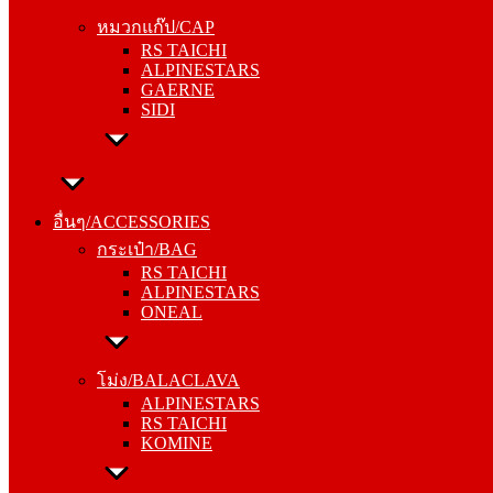
RS TAICHI
หมวกแก๊ป/CAP
ALPINESTARS
RS TAICHI
GAERNE
ALPINESTARS
SIDI
GAERNE
SIDI
อื่นๆ/ACCESSORIES
กระเป๋า/BAG
อื่นๆ/ACCESSORIES
RS TAICHI
กระเป๋า/BAG
ALPINESTARS
RS TAICHI
ONEAL
ALPINESTARS
ONEAL
โม่ง/BALACLAVA
ALPINESTARS
โม่ง/BALACLAVA
RS TAICHI
ALPINESTARS
KOMINE
RS TAICHI
KOMINE
ชุดซับใน/INNER SUIT