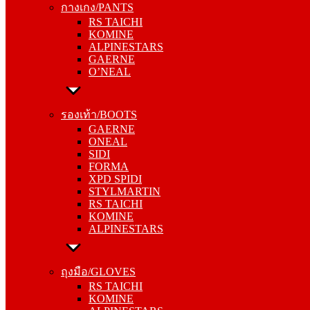
กางเกง/PANTS
KOMINE
RS TAICHI
ALPINESTARS
KOMINE
GAERNE
ALPINESTARS
O’NEAL
GAERNE
O’NEAL
รองเท้า/BOOTS
GAERNE
รองเท้า/BOOTS
ONEAL
GAERNE
SIDI
ONEAL
FORMA
SIDI
XPD SPIDI
FORMA
STYLMARTIN
XPD SPIDI
RS TAICHI
STYLMARTIN
KOMINE
RS TAICHI
ALPINESTARS
KOMINE
ALPINESTARS
ถุงมือ/GLOVES
RS TAICHI
ถุงมือ/GLOVES
KOMINE
RS TAICHI
ALPINESTARS
KOMINE
ONEAL