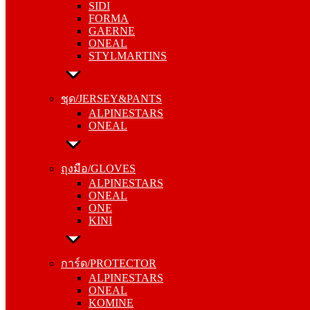
SIDI
GAERNE
FORMA
ONEAL
GAERNE
STYLMARTINS
ONEAL
STYLMARTINS
ชุด/JERSEY&PANTS
ALPINESTARS
ชุด/JERSEY&PANTS
ONEAL
ALPINESTARS
ONEAL
ถุงมือ/GLOVES
ALPINESTARS
ถุงมือ/GLOVES
ONEAL
ALPINESTARS
ONE
ONEAL
KINI
ONE
KINI
การ์ด/PROTECTOR
ALPINESTARS
การ์ด/PROTECTOR
ONEAL
ALPINESTARS
KOMINE
ONEAL
KOMINE