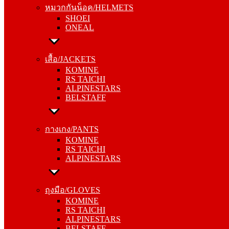
หมวกกันน็อค/HELMETS
ONEAL
SHOEI
ONEAL
เสื้อ/JACKETS
KOMINE
เสื้อ/JACKETS
RS TAICHI
KOMINE
ALPINESTARS
RS TAICHI
BELSTAFF
ALPINESTARS
BELSTAFF
กางเกง/PANTS
KOMINE
กางเกง/PANTS
RS TAICHI
KOMINE
ALPINESTARS
RS TAICHI
ALPINESTARS
ถุงมือ/GLOVES
KOMINE
ถุงมือ/GLOVES
RS TAICHI
KOMINE
ALPINESTARS
RS TAICHI
BELSTAFF
ALPINESTARS
BELSTAFF