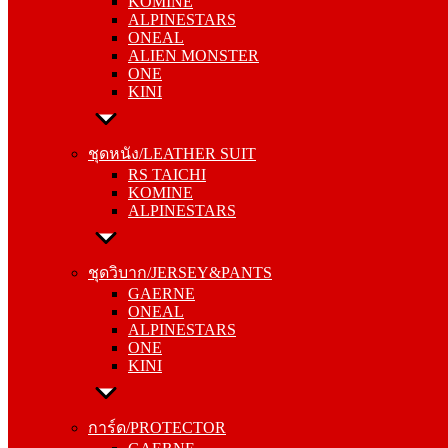
KOMINE
ONEAL
ALPINESTARS
ALIEN MONSTER
ONEAL
ONE
ALIEN MONSTER
KINI
ONE
KINI
ชุดหนัง/LEATHER SUIT
RS TAICHI
ชุดหนัง/LEATHER SUIT
KOMINE
RS TAICHI
ALPINESTARS
KOMINE
ALPINESTARS
ชุดวิบาก/JERSEY&PANTS
GAERNE
ชุดวิบาก/JERSEY&PANTS
ONEAL
GAERNE
ALPINESTARS
ONEAL
ONE
ALPINESTARS
KINI
ONE
KINI
การ์ด/PROTECTOR
GAERNE
การ์ด/PROTECTOR
ONEAL