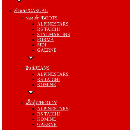
ลำลอง/CASUAL
รองเท้า/BOOTS
ลำลอง/CASUAL
ALPINESTARS
รองเท้า/BOOTS
RS TAICHI
ALPINESTARS
STYLMARTINS
RS TAICHI
FORMA
STYLMARTINS
SIDI
FORMA
GAERNE
SIDI
GAERNE
ยีนส์/JEANS
ALPINESTARS
ยีนส์/JEANS
RS TAICHI
ALPINESTARS
KOMINE
RS TAICHI
KOMINE
เสื้อฮู้ด/HOODY
ALPINESTARS
เสื้อฮู้ด/HOODY
RS TAICHI
ALPINESTARS
KOMINE
RS TAICHI
GAERNE
KOMINE
GAERNE