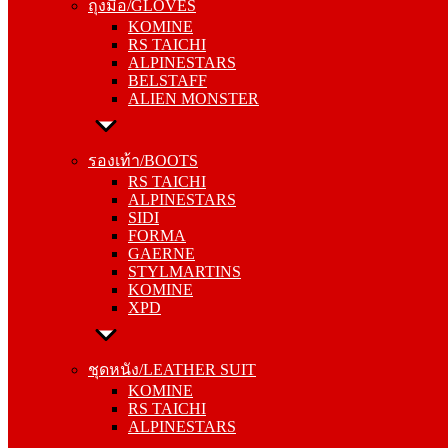
ถุงมือ/GLOVES
RS TAICHI
KOMINE
ALPINESTARS
RS TAICHI
BELSTAFF
ALPINESTARS
ALIEN MONSTER
BELSTAFF
ALIEN MONSTER
รองเท้า/BOOTS
RS TAICHI
รองเท้า/BOOTS
ALPINESTARS
RS TAICHI
SIDI
ALPINESTARS
FORMA
SIDI
GAERNE
FORMA
STYLMARTINS
GAERNE
KOMINE
STYLMARTINS
XPD
KOMINE
XPD
ชุดหนัง/LEATHER SUIT
KOMINE
ชุดหนัง/LEATHER SUIT
RS TAICHI
KOMINE
ALPINESTARS
RS TAICHI
ALPINESTARS