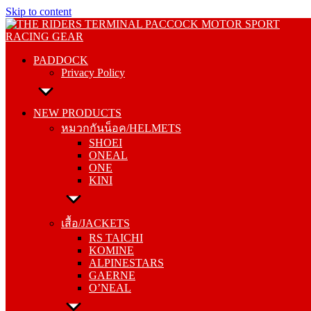
Skip to content
PADDOCK
Privacy Policy
PADDOCK
Privacy Policy
NEW PRODUCTS
หมวกกันน็อค/HELMETS
NEW PRODUCTS
SHOEI
หมวกกันน็อค/HELMETS
ONEAL
SHOEI
ONE
ONEAL
KINI
ONE
KINI
เสื้อ/JACKETS
RS TAICHI
เสื้อ/JACKETS
KOMINE
RS TAICHI
ALPINESTARS
KOMINE
GAERNE
ALPINESTARS
O’NEAL
GAERNE
O’NEAL
กางเกง/PANTS