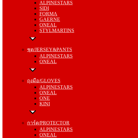
ALPINESTARS
FORMA
SIDI
GAERNE
FORMA
ONEAL
GAERNE
STYLMARTINS
ONEAL
STYLMARTINS
ชุด/JERSEY&PANTS
ALPINESTARS
ชุด/JERSEY&PANTS
ONEAL
ALPINESTARS
ONEAL
ถุงมือ/GLOVES
ALPINESTARS
ถุงมือ/GLOVES
ONEAL
ALPINESTARS
ONE
ONEAL
KINI
ONE
KINI
การ์ด/PROTECTOR
ALPINESTARS
การ์ด/PROTECTOR
ONEAL
ALPINESTARS
KOMINE
ONEAL