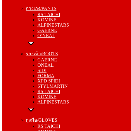
RS TAICHI
กางเกง/PANTS
KOMINE
RS TAICHI
ALPINESTARS
KOMINE
GAERNE
ALPINESTARS
O’NEAL
GAERNE
O’NEAL
รองเท้า/BOOTS
GAERNE
รองเท้า/BOOTS
ONEAL
GAERNE
SIDI
ONEAL
FORMA
SIDI
XPD SPIDI
FORMA
STYLMARTIN
XPD SPIDI
RS TAICHI
STYLMARTIN
KOMINE
RS TAICHI
ALPINESTARS
KOMINE
ALPINESTARS
ถุงมือ/GLOVES
RS TAICHI
ถุงมือ/GLOVES
KOMINE
RS TAICHI
ALPINESTARS