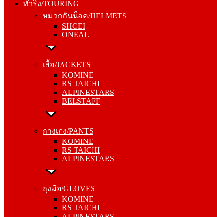
ทัวริ่ง/TOURING
SHOEI
หมวกกันน็อค/HELMETS
ONEAL
SHOEI
ONEAL
เสื้อ/JACKETS
KOMINE
เสื้อ/JACKETS
RS TAICHI
KOMINE
ALPINESTARS
RS TAICHI
BELSTAFF
ALPINESTARS
BELSTAFF
กางเกง/PANTS
KOMINE
กางเกง/PANTS
RS TAICHI
KOMINE
ALPINESTARS
RS TAICHI
ALPINESTARS
ถุงมือ/GLOVES
KOMINE
ถุงมือ/GLOVES
RS TAICHI
KOMINE
ALPINESTARS
RS TAICHI
BELSTAFF
ALPINESTARS