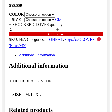
650.00
฿
COLOR
SIZE
Clear
SHOCKER GLOVES quantity
Add to cart
SKU:
N/A
Categories:
-- ONEAL
,
• ถุงมือ/GLOVES
,
วิบาก/MX
Additional information
Additional information
COLOR
BLACK NEON
SIZE
M, L, XL
Related products