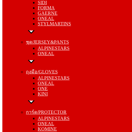
SIDI
GAERNE
FORMA
ONEAL
GAERNE
STYLMARTINS
ONEAL
STYLMARTINS
ชุด/JERSEY&PANTS
ALPINESTARS
ชุด/JERSEY&PANTS
ONEAL
ALPINESTARS
ONEAL
ถุงมือ/GLOVES
ALPINESTARS
ถุงมือ/GLOVES
ONEAL
ALPINESTARS
ONE
ONEAL
KINI
ONE
KINI
การ์ด/PROTECTOR
ALPINESTARS
การ์ด/PROTECTOR
ONEAL
ALPINESTARS
KOMINE
ONEAL
KOMINE