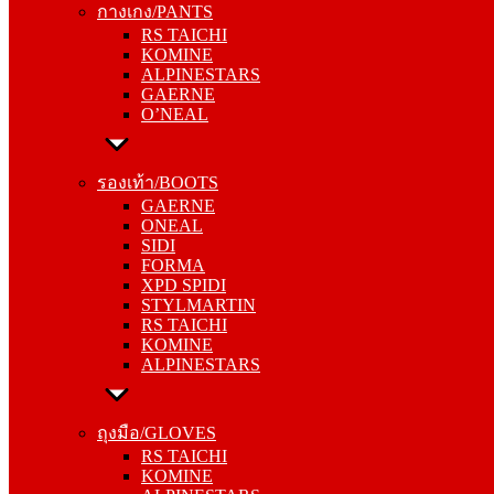
กางเกง/PANTS
KOMINE
RS TAICHI
ALPINESTARS
KOMINE
GAERNE
ALPINESTARS
O’NEAL
GAERNE
O’NEAL
รองเท้า/BOOTS
GAERNE
รองเท้า/BOOTS
ONEAL
GAERNE
SIDI
ONEAL
FORMA
SIDI
XPD SPIDI
FORMA
STYLMARTIN
XPD SPIDI
RS TAICHI
STYLMARTIN
KOMINE
RS TAICHI
ALPINESTARS
KOMINE
ALPINESTARS
ถุงมือ/GLOVES
RS TAICHI
ถุงมือ/GLOVES
KOMINE
RS TAICHI
ALPINESTARS
KOMINE
ONEAL