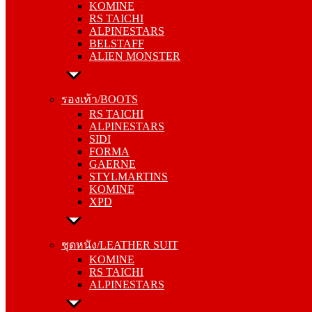
KOMINE
ALPINESTARS
RS TAICHI
BELSTAFF
ALPINESTARS
ALIEN MONSTER
BELSTAFF
ALIEN MONSTER
รองเท้า/BOOTS
RS TAICHI
รองเท้า/BOOTS
ALPINESTARS
RS TAICHI
SIDI
ALPINESTARS
FORMA
SIDI
GAERNE
FORMA
STYLMARTINS
GAERNE
KOMINE
STYLMARTINS
XPD
KOMINE
XPD
ชุดหนัง/LEATHER SUIT
KOMINE
ชุดหนัง/LEATHER SUIT
RS TAICHI
KOMINE
ALPINESTARS
RS TAICHI
ALPINESTARS
การ์ด/PROTECTOR