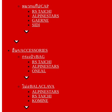
RS TAICHI
หมวกแก๊ป/CAP
ALPINESTARS
RS TAICHI
GAERNE
ALPINESTARS
SIDI
GAERNE
SIDI
อื่นๆ/ACCESSORIES
กระเป๋า/BAG
อื่นๆ/ACCESSORIES
RS TAICHI
กระเป๋า/BAG
ALPINESTARS
RS TAICHI
ONEAL
ALPINESTARS
ONEAL
โม่ง/BALACLAVA
ALPINESTARS
โม่ง/BALACLAVA
RS TAICHI
ALPINESTARS
KOMINE
RS TAICHI
KOMINE
ชุดซับใน/INNER SUIT