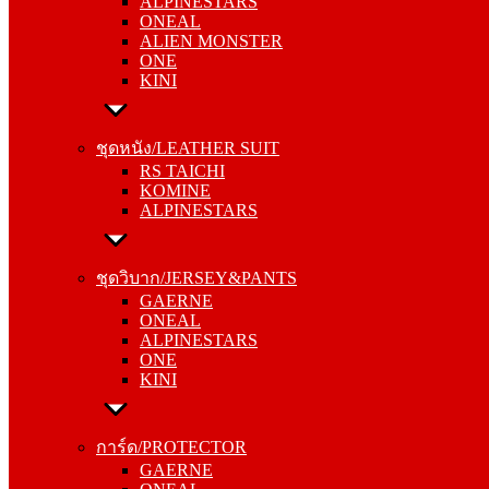
ALPINESTARS
ALIEN MONSTER
ONEAL
ONE
ALIEN MONSTER
KINI
ONE
KINI
ชุดหนัง/LEATHER SUIT
RS TAICHI
ชุดหนัง/LEATHER SUIT
KOMINE
RS TAICHI
ALPINESTARS
KOMINE
ALPINESTARS
ชุดวิบาก/JERSEY&PANTS
GAERNE
ชุดวิบาก/JERSEY&PANTS
ONEAL
GAERNE
ALPINESTARS
ONEAL
ONE
ALPINESTARS
KINI
ONE
KINI
การ์ด/PROTECTOR
GAERNE
การ์ด/PROTECTOR
ONEAL
GAERNE
ALPINESTARS