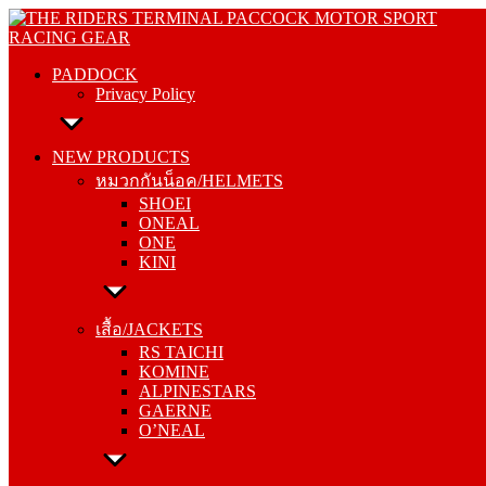
Skip
PADDOCK
to
Privacy Policy
content
PADDOCK
Privacy Policy
NEW PRODUCTS
หมวกกันน็อค/HELMETS
NEW PRODUCTS
SHOEI
หมวกกันน็อค/HELMETS
ONEAL
SHOEI
ONE
ONEAL
KINI
ONE
KINI
เสื้อ/JACKETS
RS TAICHI
เสื้อ/JACKETS
KOMINE
RS TAICHI
ALPINESTARS
KOMINE
GAERNE
ALPINESTARS
O’NEAL
GAERNE
O’NEAL
กางเกง/PANTS
RS TAICHI