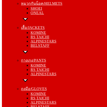
หมวกกันน็อค/HELMETS
ONEAL
SHOEI
ONEAL
เสื้อ/JACKETS
KOMINE
เสื้อ/JACKETS
RS TAICHI
KOMINE
ALPINESTARS
RS TAICHI
BELSTAFF
ALPINESTARS
BELSTAFF
กางเกง/PANTS
KOMINE
กางเกง/PANTS
RS TAICHI
KOMINE
ALPINESTARS
RS TAICHI
ALPINESTARS
ถุงมือ/GLOVES
KOMINE
ถุงมือ/GLOVES
RS TAICHI
KOMINE
ALPINESTARS
RS TAICHI
BELSTAFF
ALPINESTARS
BELSTAFF