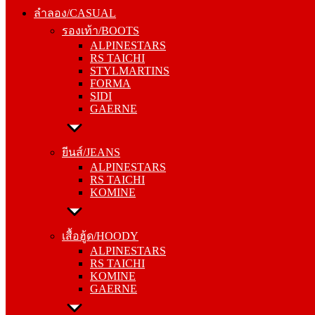
รองเท้า/BOOTS
ลำลอง/CASUAL
ALPINESTARS
รองเท้า/BOOTS
RS TAICHI
ALPINESTARS
STYLMARTINS
RS TAICHI
FORMA
STYLMARTINS
SIDI
FORMA
GAERNE
SIDI
GAERNE
ยีนส์/JEANS
ALPINESTARS
ยีนส์/JEANS
RS TAICHI
ALPINESTARS
KOMINE
RS TAICHI
KOMINE
เสื้อฮู้ด/HOODY
ALPINESTARS
เสื้อฮู้ด/HOODY
RS TAICHI
ALPINESTARS
KOMINE
RS TAICHI
GAERNE
KOMINE
GAERNE
หมวกแก๊ป/CAP