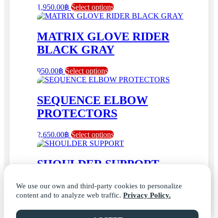
This
1,950.00
฿
Select options
product
has
multiple
MATRIX GLOVE RIDER
variants.
BLACK GRAY
The
options
may
This
950.00
฿
Select options
be
product
chosen
has
on
multiple
SEQUENCE ELBOW
the
variants.
PROTECTORS
product
The
page
options
may
This
2,650.00
฿
Select options
be
product
chosen
has
on
multiple
SHOULDER SUPPORT
the
variants.
product
The
page
This
1,550.00
฿
Select options
options
We use our own and third-party cookies to personalize
product
may
content and to analyze web traffic.
Privacy Policy.
has
be
multiple
chosen