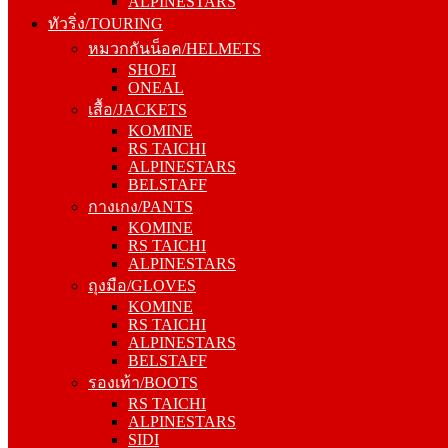
ALPINESTARS
หมวกกันน็อค/HELMETS
ทัวริ่ง/TOURING
SHOEI
หมวกกันน็อค/HELMETS
ONEAL
SHOEI
เสื้อ/JACKETS
ONEAL
KOMINE
เสื้อ/JACKETS
RS TAICHI
KOMINE
ALPINESTARS
RS TAICHI
BELSTAFF
ALPINESTARS
กางเกง/PANTS
BELSTAFF
KOMINE
กางเกง/PANTS
RS TAICHI
KOMINE
ALPINESTARS
RS TAICHI
ถุงมือ/GLOVES
ALPINESTARS
KOMINE
ถุงมือ/GLOVES
RS TAICHI
KOMINE
ALPINESTARS
RS TAICHI
BELSTAFF
ALPINESTARS
รองเท้า/BOOTS
BELSTAFF
RS TAICHI
รองเท้า/BOOTS
ALPINESTARS
RS TAICHI
SIDI
ALPINESTARS
FORMA
SIDI
GAERNE