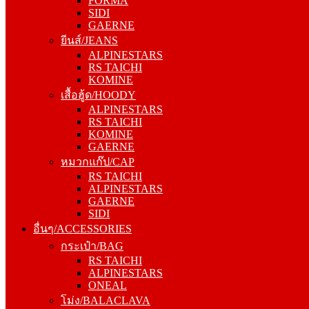
FORMA
GAERNE
SIDI
ยีนส์/JEANS
GAERNE
ALPINESTARS
ยีนส์/JEANS
RS TAICHI
ALPINESTARS
KOMINE
RS TAICHI
เสื้อฮู้ด/HOODY
KOMINE
ALPINESTARS
เสื้อฮู้ด/HOODY
RS TAICHI
ALPINESTARS
KOMINE
RS TAICHI
GAERNE
KOMINE
หมวกแก๊ป/CAP
GAERNE
RS TAICHI
หมวกแก๊ป/CAP
ALPINESTARS
RS TAICHI
GAERNE
ALPINESTARS
SIDI
GAERNE
อื่นๆ/ACCESSORIES
SIDI
กระเป๋า/BAG
อื่นๆ/ACCESSORIES
RS TAICHI
กระเป๋า/BAG
ALPINESTARS
RS TAICHI
ONEAL
ALPINESTARS
โม่ง/BALACLAVA
ONEAL
ALPINESTARS
โม่ง/BALACLAVA
RS TAICHI