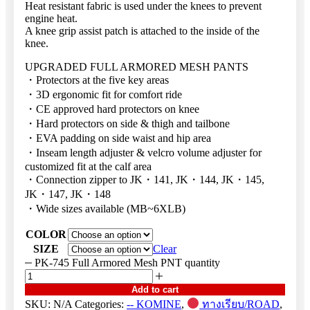
Heat resistant fabric is used under the knees to prevent
engine heat.
A knee grip assist patch is attached to the inside of the
knee.
UPGRADED FULL ARMORED MESH PANTS
・Protectors at the five key areas
・3D ergonomic fit for comfort ride
・CE approved hard protectors on knee
・Hard protectors on side & thigh and tailbone
・EVA padding on side waist and hip area
・Inseam length adjuster & velcro volume adjuster for
customized fit at the calf area
・Connection zipper to JK・141, JK・144, JK・145,
JK・147, JK・148
・Wide sizes available (MB~6XLB)
COLOR
SIZE
Clear
PK-745 Full Armored Mesh PNT quantity
Add to cart
SKU:
N/A
Categories:
-- KOMINE
,
ทางเรียบ/ROAD
,