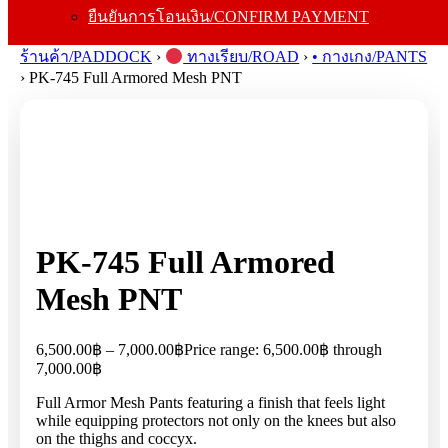
ยืนยันการโอนเงิน/CONFIRM PAYMENT
Search for:
ร้านค้า/PADDOCK
›
ทางเรียบ/ROAD
›
• กางเกง/PANTS
›
PK-745 Full Armored Mesh PNT
PK-745 Full Armored
Mesh PNT
6,500.00
฿
–
7,000.00
฿
Price range: 6,500.00฿ through
7,000.00฿
Full Armor Mesh Pants featuring a finish that feels light
while equipping protectors not only on the knees but also
on the thighs and coccyx.