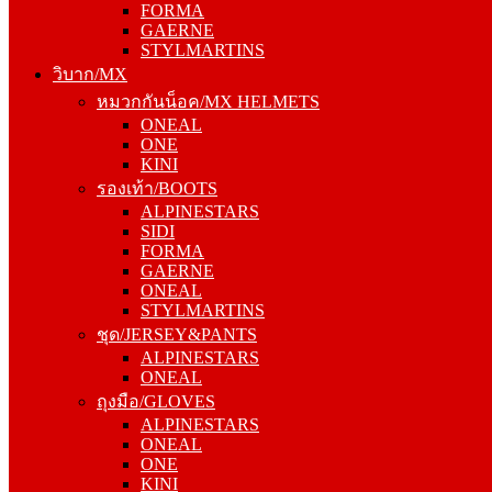
FORMA
STYLMARTINS
GAERNE
วิบาก/MX
STYLMARTINS
หมวกกันน็อค/MX HELMETS
วิบาก/MX
ONEAL
หมวกกันน็อค/MX HELMETS
ONE
ONEAL
KINI
ONE
รองเท้า/BOOTS
KINI
ALPINESTARS
รองเท้า/BOOTS
SIDI
ALPINESTARS
FORMA
SIDI
GAERNE
FORMA
ONEAL
GAERNE
STYLMARTINS
ONEAL
ชุด/JERSEY&PANTS
STYLMARTINS
ALPINESTARS
ชุด/JERSEY&PANTS
ONEAL
ALPINESTARS
ถุงมือ/GLOVES
ONEAL
ALPINESTARS
ถุงมือ/GLOVES
ONEAL
ALPINESTARS
ONE
ONEAL
KINI
ONE
การ์ด/PROTECTOR
KINI
ALPINESTARS