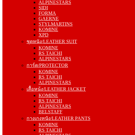
ALPINESTARS
FORMA
SIDI
GAERNE
FORMA
STYLMARTINS
GAERNE
KOMINE
STYLMARTINS
XPD
KOMINE
ชุดหนัง/LEATHER SUIT
XPD
KOMINE
ชุดหนัง/LEATHER SUIT
RS TAICHI
KOMINE
ALPINESTARS
RS TAICHI
การ์ด/PROTECTOR
ALPINESTARS
KOMINE
การ์ด/PROTECTOR
RS TAICHI
KOMINE
ALPINESTARS
RS TAICHI
เสื้อหน้ง/LEATHER JACKET
ALPINESTARS
KOMINE
เสื้อหน้ง/LEATHER JACKET
RS TAICHI
KOMINE
ALPINESTARS
RS TAICHI
BELSTAFF
ALPINESTARS
กางเกงหนัง/LEATHER PANTS
BELSTAFF
KOMINE
กางเกงหนัง/LEATHER PANTS
RS TAICHI
KOMINE
ALPINESTARS
RS TAICHI
ทัวริ่ง/TOURING