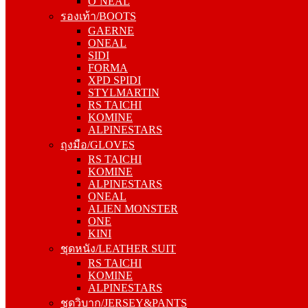
O’NEAL
GAERNE
รองเท้า/BOOTS
ONEAL
GAERNE
SIDI
ONEAL
FORMA
SIDI
XPD SPIDI
FORMA
STYLMARTIN
XPD SPIDI
RS TAICHI
STYLMARTIN
KOMINE
RS TAICHI
ALPINESTARS
KOMINE
ถุงมือ/GLOVES
ALPINESTARS
RS TAICHI
ถุงมือ/GLOVES
KOMINE
RS TAICHI
ALPINESTARS
KOMINE
ONEAL
ALPINESTARS
ALIEN MONSTER
ONEAL
ONE
ALIEN MONSTER
KINI
ONE
ชุดหนัง/LEATHER SUIT
KINI
RS TAICHI
ชุดหนัง/LEATHER SUIT
KOMINE
RS TAICHI
ALPINESTARS
KOMINE
ชุดวิบาก/JERSEY&PANTS
ALPINESTARS
GAERNE
ชุดวิบาก/JERSEY&PANTS
ONEAL