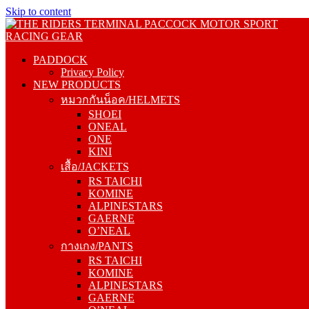
Skip to content
PADDOCK
Privacy Policy
PADDOCK
NEW PRODUCTS
Privacy Policy
หมวกกันน็อค/HELMETS
NEW PRODUCTS
SHOEI
หมวกกันน็อค/HELMETS
ONEAL
SHOEI
ONE
ONEAL
KINI
ONE
เสื้อ/JACKETS
KINI
RS TAICHI
เสื้อ/JACKETS
KOMINE
RS TAICHI
ALPINESTARS
KOMINE
GAERNE
ALPINESTARS
O’NEAL
GAERNE
กางเกง/PANTS
O’NEAL
RS TAICHI
กางเกง/PANTS
KOMINE
RS TAICHI
ALPINESTARS
KOMINE
GAERNE
ALPINESTARS
O’NEAL
GAERNE
รองเท้า/BOOTS