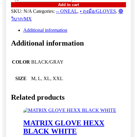
GLOVE
Add to cart
DIRT
SKU:
N/A
Categories:
-- ONEAL
,
• ถุงมือ/GLOVES
,
🔴
BLACK
วิบาก/MX
GRAY
quantity
Additional information
Additional information
COLOR
BLACK/GRAY
SIZE
M, L, XL, XXL
Related products
MATRIX GLOVE HEXX
BLACK WHITE