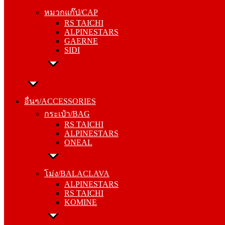
RS TAICHI
หมวกแก๊ป/CAP
ALPINESTARS
RS TAICHI
GAERNE
ALPINESTARS
SIDI
GAERNE
SIDI
อื่นๆ/ACCESSORIES
กระเป๋า/BAG
อื่นๆ/ACCESSORIES
RS TAICHI
กระเป๋า/BAG
ALPINESTARS
RS TAICHI
ONEAL
ALPINESTARS
ONEAL
โม่ง/BALACLAVA
ALPINESTARS
โม่ง/BALACLAVA
RS TAICHI
ALPINESTARS
KOMINE
RS TAICHI
KOMINE
ชุดซับใน/INNER SUIT