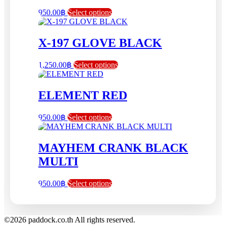
This
950.00
฿
Select options
product
has
multiple
X-197 GLOVE BLACK
variants.
The
This
1,250.00
฿
Select options
options
product
may
has
be
multiple
ELEMENT RED
chosen
variants.
on
The
the
This
950.00
฿
Select options
options
product
product
may
page
has
be
multiple
MAYHEM CRANK BLACK
chosen
variants.
on
MULTI
The
the
options
product
may
page
This
950.00
฿
Select options
be
product
chosen
has
on
multiple
the
variants.
©2026 paddock.co.th All rights reserved.
product