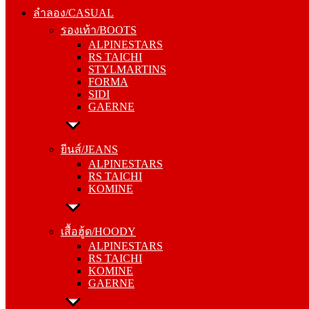
รองเท้า/BOOTS
ลำลอง/CASUAL
ALPINESTARS
รองเท้า/BOOTS
RS TAICHI
ALPINESTARS
STYLMARTINS
RS TAICHI
FORMA
STYLMARTINS
SIDI
FORMA
GAERNE
SIDI
GAERNE
ยีนส์/JEANS
ALPINESTARS
ยีนส์/JEANS
RS TAICHI
ALPINESTARS
KOMINE
RS TAICHI
KOMINE
เสื้อฮู้ด/HOODY
ALPINESTARS
เสื้อฮู้ด/HOODY
RS TAICHI
ALPINESTARS
KOMINE
RS TAICHI
GAERNE
KOMINE
GAERNE
หมวกแก๊ป/CAP