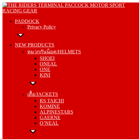
Skip
PADDOCK
to
Privacy Policy
content
PADDOCK
Privacy Policy
NEW PRODUCTS
หมวกกันน็อค/HELMETS
NEW PRODUCTS
SHOEI
หมวกกันน็อค/HELMETS
ONEAL
SHOEI
ONE
ONEAL
KINI
ONE
KINI
เสื้อ/JACKETS
RS TAICHI
เสื้อ/JACKETS
KOMINE
RS TAICHI
ALPINESTARS
KOMINE
GAERNE
ALPINESTARS
O’NEAL
GAERNE
O’NEAL
กางเกง/PANTS
RS TAICHI