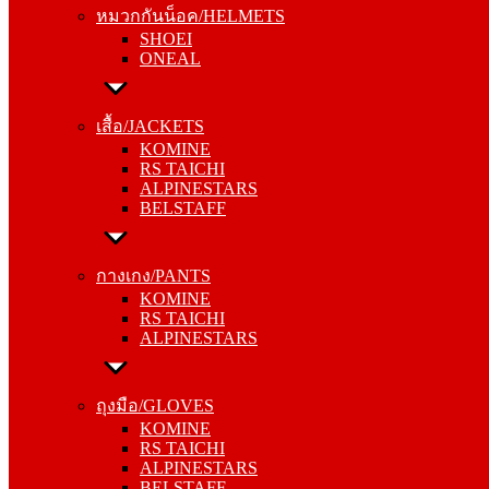
หมวกกันน็อค/HELMETS
ONEAL
SHOEI
ONEAL
เสื้อ/JACKETS
KOMINE
เสื้อ/JACKETS
RS TAICHI
KOMINE
ALPINESTARS
RS TAICHI
BELSTAFF
ALPINESTARS
BELSTAFF
กางเกง/PANTS
KOMINE
กางเกง/PANTS
RS TAICHI
KOMINE
ALPINESTARS
RS TAICHI
ALPINESTARS
ถุงมือ/GLOVES
KOMINE
ถุงมือ/GLOVES
RS TAICHI
KOMINE
ALPINESTARS
RS TAICHI
BELSTAFF
ALPINESTARS
BELSTAFF