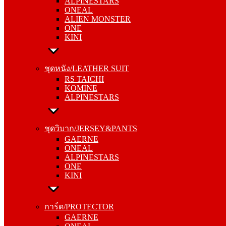
ALPINESTARS
ALIEN MONSTER
ONEAL
ONE
ALIEN MONSTER
KINI
ONE
KINI
ชุดหนัง/LEATHER SUIT
RS TAICHI
ชุดหนัง/LEATHER SUIT
KOMINE
RS TAICHI
ALPINESTARS
KOMINE
ALPINESTARS
ชุดวิบาก/JERSEY&PANTS
GAERNE
ชุดวิบาก/JERSEY&PANTS
ONEAL
GAERNE
ALPINESTARS
ONEAL
ONE
ALPINESTARS
KINI
ONE
KINI
การ์ด/PROTECTOR
GAERNE
การ์ด/PROTECTOR
ONEAL
GAERNE
ALPINESTARS