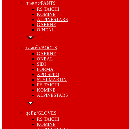
กางเกง/PANTS
KOMINE
RS TAICHI
ALPINESTARS
KOMINE
GAERNE
ALPINESTARS
O’NEAL
GAERNE
O’NEAL
รองเท้า/BOOTS
GAERNE
รองเท้า/BOOTS
ONEAL
GAERNE
SIDI
ONEAL
FORMA
SIDI
XPD SPIDI
FORMA
STYLMARTIN
XPD SPIDI
RS TAICHI
STYLMARTIN
KOMINE
RS TAICHI
ALPINESTARS
KOMINE
ALPINESTARS
ถุงมือ/GLOVES
RS TAICHI
ถุงมือ/GLOVES
KOMINE
RS TAICHI
ALPINESTARS
KOMINE
ONEAL