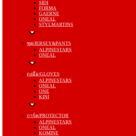
SIDI
GAERNE
FORMA
ONEAL
GAERNE
STYLMARTINS
ONEAL
STYLMARTINS
ชุด/JERSEY&PANTS
ALPINESTARS
ชุด/JERSEY&PANTS
ONEAL
ALPINESTARS
ONEAL
ถุงมือ/GLOVES
ALPINESTARS
ถุงมือ/GLOVES
ONEAL
ALPINESTARS
ONE
ONEAL
KINI
ONE
KINI
การ์ด/PROTECTOR
ALPINESTARS
การ์ด/PROTECTOR
ONEAL
ALPINESTARS
KOMINE
ONEAL
KOMINE