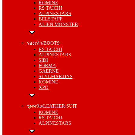
KOMINE
ALPINESTARS
RS TAICHI
BELSTAFF
ALPINESTARS
ALIEN MONSTER
BELSTAFF
ALIEN MONSTER
รองเท้า/BOOTS
RS TAICHI
รองเท้า/BOOTS
ALPINESTARS
RS TAICHI
SIDI
ALPINESTARS
FORMA
SIDI
GAERNE
FORMA
STYLMARTINS
GAERNE
KOMINE
STYLMARTINS
XPD
KOMINE
XPD
ชุดหนัง/LEATHER SUIT
KOMINE
ชุดหนัง/LEATHER SUIT
RS TAICHI
KOMINE
ALPINESTARS
RS TAICHI
ALPINESTARS
การ์ด/PROTECTOR