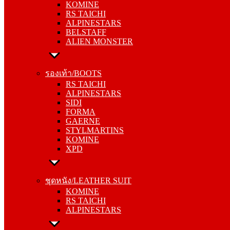
KOMINE
ALPINESTARS
RS TAICHI
BELSTAFF
ALPINESTARS
ALIEN MONSTER
BELSTAFF
ALIEN MONSTER
รองเท้า/BOOTS
RS TAICHI
รองเท้า/BOOTS
ALPINESTARS
RS TAICHI
SIDI
ALPINESTARS
FORMA
SIDI
GAERNE
FORMA
STYLMARTINS
GAERNE
KOMINE
STYLMARTINS
XPD
KOMINE
XPD
ชุดหนัง/LEATHER SUIT
KOMINE
ชุดหนัง/LEATHER SUIT
RS TAICHI
KOMINE
ALPINESTARS
RS TAICHI
ALPINESTARS
การ์ด/PROTECTOR