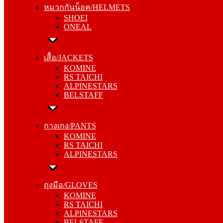
หมวกกันน็อค/HELMETS
ONEAL
SHOEI
ONEAL
เสื้อ/JACKETS
KOMINE
เสื้อ/JACKETS
RS TAICHI
KOMINE
ALPINESTARS
RS TAICHI
BELSTAFF
ALPINESTARS
BELSTAFF
กางเกง/PANTS
KOMINE
กางเกง/PANTS
RS TAICHI
KOMINE
ALPINESTARS
RS TAICHI
ALPINESTARS
ถุงมือ/GLOVES
KOMINE
ถุงมือ/GLOVES
RS TAICHI
KOMINE
ALPINESTARS
RS TAICHI
BELSTAFF
ALPINESTARS
BELSTAFF