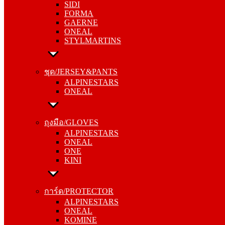
SIDI
GAERNE
FORMA
ONEAL
GAERNE
STYLMARTINS
ONEAL
STYLMARTINS
ชุด/JERSEY&PANTS
ALPINESTARS
ชุด/JERSEY&PANTS
ONEAL
ALPINESTARS
ONEAL
ถุงมือ/GLOVES
ALPINESTARS
ถุงมือ/GLOVES
ONEAL
ALPINESTARS
ONE
ONEAL
KINI
ONE
KINI
การ์ด/PROTECTOR
ALPINESTARS
การ์ด/PROTECTOR
ONEAL
ALPINESTARS
KOMINE
ONEAL
KOMINE