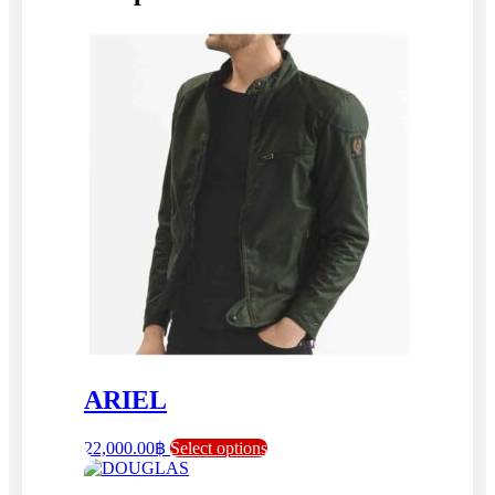
ARIEL
This
22,000.00
฿
Select options
product
has