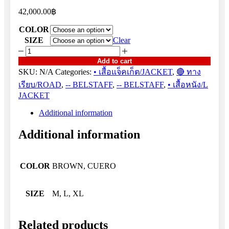
42,000.00
฿
COLOR
SIZE
Clear
SUPREME
quantity
Add to cart
SKU:
N/A
Categories:
• เสื้อแจ็คเก็ต/JACKET
,
🔴 ทาง
เรียบ/ROAD
,
-- BELSTAFF
,
-- BELSTAFF
,
• เสื้อหนัง/L
JACKET
Additional information
Additional information
COLOR
BROWN, CUERO
SIZE
M, L, XL
Related products