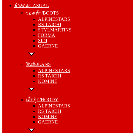
รองเท้า/BOOTS
ลำลอง/CASUAL
ALPINESTARS
รองเท้า/BOOTS
RS TAICHI
ALPINESTARS
STYLMARTINS
RS TAICHI
FORMA
STYLMARTINS
SIDI
FORMA
GAERNE
SIDI
GAERNE
ยีนส์/JEANS
ALPINESTARS
ยีนส์/JEANS
RS TAICHI
ALPINESTARS
KOMINE
RS TAICHI
KOMINE
เสื้อฮู้ด/HOODY
ALPINESTARS
เสื้อฮู้ด/HOODY
RS TAICHI
ALPINESTARS
KOMINE
RS TAICHI
GAERNE
KOMINE
GAERNE
หมวกแก๊ป/CAP