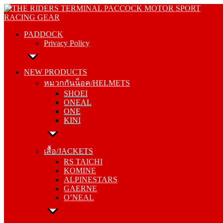
Skip
PADDOCK
to
Privacy Policy
content
PADDOCK
Privacy Policy
NEW PRODUCTS
หมวกกันน็อค/HELMETS
NEW PRODUCTS
SHOEI
หมวกกันน็อค/HELMETS
ONEAL
SHOEI
ONE
ONEAL
KINI
ONE
KINI
เสื้อ/JACKETS
RS TAICHI
เสื้อ/JACKETS
KOMINE
RS TAICHI
ALPINESTARS
KOMINE
GAERNE
ALPINESTARS
O’NEAL
GAERNE
O’NEAL
กางเกง/PANTS
RS TAICHI