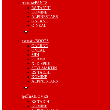
กางเกง/PANTS
KOMINE
RS TAICHI
ALPINESTARS
KOMINE
GAERNE
ALPINESTARS
O’NEAL
GAERNE
O’NEAL
รองเท้า/BOOTS
GAERNE
รองเท้า/BOOTS
ONEAL
GAERNE
SIDI
ONEAL
FORMA
SIDI
XPD SPIDI
FORMA
STYLMARTIN
XPD SPIDI
RS TAICHI
STYLMARTIN
KOMINE
RS TAICHI
ALPINESTARS
KOMINE
ALPINESTARS
ถุงมือ/GLOVES
RS TAICHI
ถุงมือ/GLOVES
KOMINE
RS TAICHI
ALPINESTARS
KOMINE
ONEAL