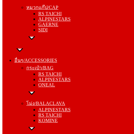
RS TAICHI
หมวกแก๊ป/CAP
ALPINESTARS
RS TAICHI
GAERNE
ALPINESTARS
SIDI
GAERNE
SIDI
อื่นๆ/ACCESSORIES
กระเป๋า/BAG
อื่นๆ/ACCESSORIES
RS TAICHI
กระเป๋า/BAG
ALPINESTARS
RS TAICHI
ONEAL
ALPINESTARS
ONEAL
โม่ง/BALACLAVA
ALPINESTARS
โม่ง/BALACLAVA
RS TAICHI
ALPINESTARS
KOMINE
RS TAICHI
KOMINE
ชุดซับใน/INNER SUIT