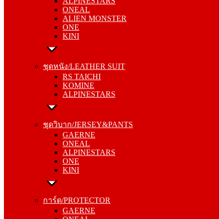
ALPINESTARS
ALIEN MONSTER
ONEAL
ONE
ALIEN MONSTER
KINI
ONE
KINI
ชุดหนัง/LEATHER SUIT
RS TAICHI
ชุดหนัง/LEATHER SUIT
KOMINE
RS TAICHI
ALPINESTARS
KOMINE
ALPINESTARS
ชุดวิบาก/JERSEY&PANTS
GAERNE
ชุดวิบาก/JERSEY&PANTS
ONEAL
GAERNE
ALPINESTARS
ONEAL
ONE
ALPINESTARS
KINI
ONE
KINI
การ์ด/PROTECTOR
GAERNE
การ์ด/PROTECTOR
ONEAL
GAERNE
ALPINESTARS