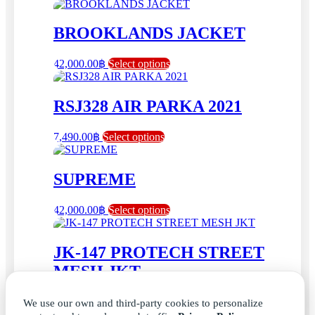
BROOKLANDS JACKET
This
42,000.00
฿
Select options
product
has
multiple
RSJ328 AIR PARKA 2021
variants.
The
This
7,490.00
฿
Select options
options
product
may
has
be
multiple
SUPREME
chosen
variants.
on
The
the
This
42,000.00
฿
Select options
options
product
product
may
page
has
be
multiple
JK-147 PROTECH STREET
chosen
variants.
on
MESH JKT
The
the
options
product
may
page
Price
This
4,500.00
฿
–
5,000.00
฿
Select options
We use our own and third-party cookies to personalize
be
range:
product