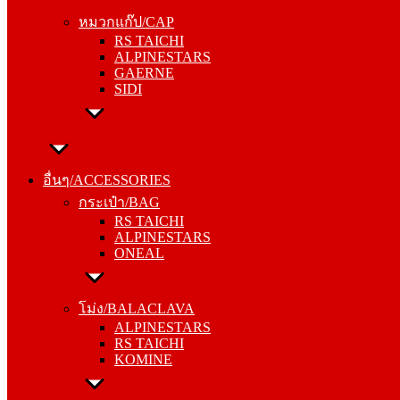
RS TAICHI
หมวกแก๊ป/CAP
ALPINESTARS
RS TAICHI
GAERNE
ALPINESTARS
SIDI
GAERNE
SIDI
อื่นๆ/ACCESSORIES
กระเป๋า/BAG
อื่นๆ/ACCESSORIES
RS TAICHI
กระเป๋า/BAG
ALPINESTARS
RS TAICHI
ONEAL
ALPINESTARS
ONEAL
โม่ง/BALACLAVA
ALPINESTARS
โม่ง/BALACLAVA
RS TAICHI
ALPINESTARS
KOMINE
RS TAICHI
KOMINE
ชุดซับใน/INNER SUIT