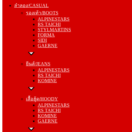
รองเท้า/BOOTS
ลำลอง/CASUAL
ALPINESTARS
รองเท้า/BOOTS
RS TAICHI
ALPINESTARS
STYLMARTINS
RS TAICHI
FORMA
STYLMARTINS
SIDI
FORMA
GAERNE
SIDI
GAERNE
ยีนส์/JEANS
ALPINESTARS
ยีนส์/JEANS
RS TAICHI
ALPINESTARS
KOMINE
RS TAICHI
KOMINE
เสื้อฮู้ด/HOODY
ALPINESTARS
เสื้อฮู้ด/HOODY
RS TAICHI
ALPINESTARS
KOMINE
RS TAICHI
GAERNE
KOMINE
GAERNE
หมวกแก๊ป/CAP