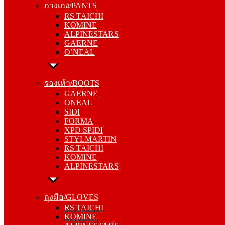
กางเกง/PANTS
KOMINE
RS TAICHI
ALPINESTARS
KOMINE
GAERNE
ALPINESTARS
O’NEAL
GAERNE
O’NEAL
รองเท้า/BOOTS
GAERNE
รองเท้า/BOOTS
ONEAL
GAERNE
SIDI
ONEAL
FORMA
SIDI
XPD SPIDI
FORMA
STYLMARTIN
XPD SPIDI
RS TAICHI
STYLMARTIN
KOMINE
RS TAICHI
ALPINESTARS
KOMINE
ALPINESTARS
ถุงมือ/GLOVES
RS TAICHI
ถุงมือ/GLOVES
KOMINE
RS TAICHI
ALPINESTARS
KOMINE
ONEAL