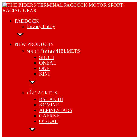
Skip
PADDOCK
to
Privacy Policy
content
PADDOCK
Privacy Policy
NEW PRODUCTS
หมวกกันน็อค/HELMETS
NEW PRODUCTS
SHOEI
หมวกกันน็อค/HELMETS
ONEAL
SHOEI
ONE
ONEAL
KINI
ONE
KINI
เสื้อ/JACKETS
RS TAICHI
เสื้อ/JACKETS
KOMINE
RS TAICHI
ALPINESTARS
KOMINE
GAERNE
ALPINESTARS
O’NEAL
GAERNE
O’NEAL
กางเกง/PANTS
RS TAICHI