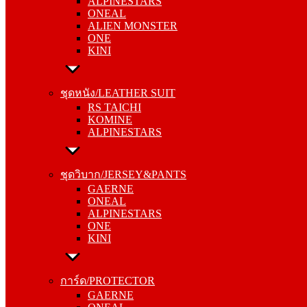
ALPINESTARS
ALIEN MONSTER
ONEAL
ONE
ALIEN MONSTER
KINI
ONE
KINI
ชุดหนัง/LEATHER SUIT
RS TAICHI
ชุดหนัง/LEATHER SUIT
KOMINE
RS TAICHI
ALPINESTARS
KOMINE
ALPINESTARS
ชุดวิบาก/JERSEY&PANTS
GAERNE
ชุดวิบาก/JERSEY&PANTS
ONEAL
GAERNE
ALPINESTARS
ONEAL
ONE
ALPINESTARS
KINI
ONE
KINI
การ์ด/PROTECTOR
GAERNE
การ์ด/PROTECTOR
ONEAL
GAERNE
ALPINESTARS