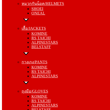
หมวกกันน็อค/HELMETS
ONEAL
SHOEI
ONEAL
เสื้อ/JACKETS
KOMINE
เสื้อ/JACKETS
RS TAICHI
KOMINE
ALPINESTARS
RS TAICHI
BELSTAFF
ALPINESTARS
BELSTAFF
กางเกง/PANTS
KOMINE
กางเกง/PANTS
RS TAICHI
KOMINE
ALPINESTARS
RS TAICHI
ALPINESTARS
ถุงมือ/GLOVES
KOMINE
ถุงมือ/GLOVES
RS TAICHI
KOMINE
ALPINESTARS
RS TAICHI
BELSTAFF
ALPINESTARS
BELSTAFF