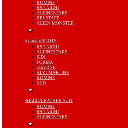
KOMINE
ALPINESTARS
RS TAICHI
BELSTAFF
ALPINESTARS
ALIEN MONSTER
BELSTAFF
ALIEN MONSTER
รองเท้า/BOOTS
RS TAICHI
รองเท้า/BOOTS
ALPINESTARS
RS TAICHI
SIDI
ALPINESTARS
FORMA
SIDI
GAERNE
FORMA
STYLMARTINS
GAERNE
KOMINE
STYLMARTINS
XPD
KOMINE
XPD
ชุดหนัง/LEATHER SUIT
KOMINE
ชุดหนัง/LEATHER SUIT
RS TAICHI
KOMINE
ALPINESTARS
RS TAICHI
ALPINESTARS
การ์ด/PROTECTOR