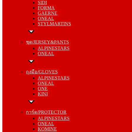
SIDI
GAERNE
FORMA
ONEAL
GAERNE
STYLMARTINS
ONEAL
STYLMARTINS
ชุด/JERSEY&PANTS
ALPINESTARS
ชุด/JERSEY&PANTS
ONEAL
ALPINESTARS
ONEAL
ถุงมือ/GLOVES
ALPINESTARS
ถุงมือ/GLOVES
ONEAL
ALPINESTARS
ONE
ONEAL
KINI
ONE
KINI
การ์ด/PROTECTOR
ALPINESTARS
การ์ด/PROTECTOR
ONEAL
ALPINESTARS
KOMINE
ONEAL
KOMINE