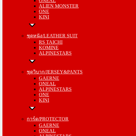
ONEAL
ALIEN MONSTER
ALIEN MONSTER
ONE
ONE
KINI
KINI
ชุดหนัง/LEATHER SUIT
ชุดหนัง/LEATHER SUIT
RS TAICHI
RS TAICHI
KOMINE
KOMINE
ALPINESTARS
ALPINESTARS
ชุดวิบาก/JERSEY&PANTS
ชุดวิบาก/JERSEY&PANTS
GAERNE
GAERNE
ONEAL
ONEAL
ALPINESTARS
ALPINESTARS
ONE
ONE
KINI
KINI
การ์ด/PROTECTOR
การ์ด/PROTECTOR
GAERNE
GAERNE
ONEAL
ONEAL
ALPINESTARS