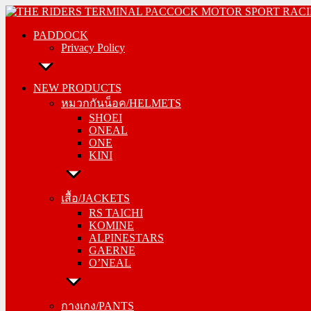
Skip
PADDOCK
to
PADDOCK
Privacy Policy
content
Privacy Policy
NEW PRODUCTS
NEW PRODUCTS
หมวกกันน็อค/HELMETS
หมวกกันน็อค/HELMETS
SHOEI
SHOEI
ONEAL
ONEAL
ONE
ONE
KINI
KINI
เสื้อ/JACKETS
เสื้อ/JACKETS
RS TAICHI
RS TAICHI
KOMINE
KOMINE
ALPINESTARS
ALPINESTARS
GAERNE
GAERNE
O’NEAL
O’NEAL
กางเกง/PANTS
กางเกง/PANTS
RS TAICHI