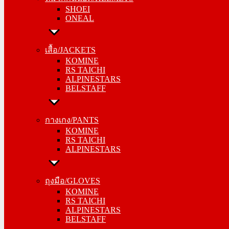
SHOEI
ONEAL
ONEAL
เสื้อ/JACKETS
เสื้อ/JACKETS
KOMINE
KOMINE
RS TAICHI
RS TAICHI
ALPINESTARS
ALPINESTARS
BELSTAFF
BELSTAFF
กางเกง/PANTS
กางเกง/PANTS
KOMINE
KOMINE
RS TAICHI
RS TAICHI
ALPINESTARS
ALPINESTARS
ถุงมือ/GLOVES
ถุงมือ/GLOVES
KOMINE
KOMINE
RS TAICHI
RS TAICHI
ALPINESTARS
ALPINESTARS
BELSTAFF
BELSTAFF