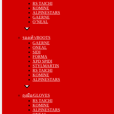
RS TAICHI
KOMINE
KOMINE
ALPINESTARS
ALPINESTARS
GAERNE
GAERNE
O’NEAL
O’NEAL
รองเท้า/BOOTS
รองเท้า/BOOTS
GAERNE
GAERNE
ONEAL
ONEAL
SIDI
SIDI
FORMA
FORMA
XPD SPIDI
XPD SPIDI
STYLMARTIN
STYLMARTIN
RS TAICHI
RS TAICHI
KOMINE
KOMINE
ALPINESTARS
ALPINESTARS
ถุงมือ/GLOVES
ถุงมือ/GLOVES
RS TAICHI
RS TAICHI
KOMINE
KOMINE
ALPINESTARS
ALPINESTARS
ONEAL