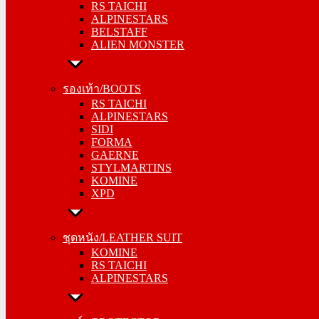
RS TAICHI
ALPINESTARS
ALPINESTARS
BELSTAFF
BELSTAFF
ALIEN MONSTER
ALIEN MONSTER
รองเท้า/BOOTS
รองเท้า/BOOTS
RS TAICHI
RS TAICHI
ALPINESTARS
ALPINESTARS
SIDI
SIDI
FORMA
FORMA
GAERNE
GAERNE
STYLMARTINS
STYLMARTINS
KOMINE
KOMINE
XPD
XPD
ชุดหนัง/LEATHER SUIT
ชุดหนัง/LEATHER SUIT
KOMINE
KOMINE
RS TAICHI
RS TAICHI
ALPINESTARS
ALPINESTARS
การ์ด/PROTECTOR