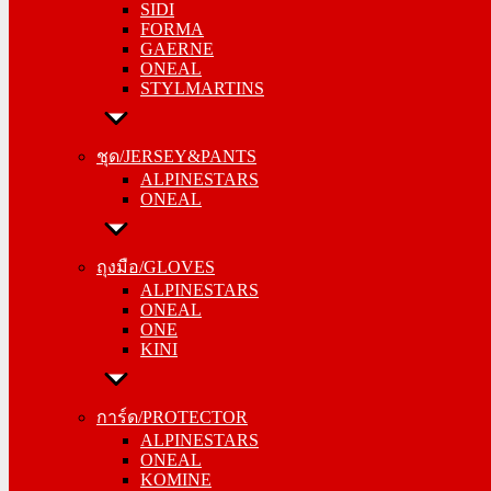
SIDI
GAERNE
FORMA
ONEAL
GAERNE
STYLMARTINS
ONEAL
STYLMARTINS
ชุด/JERSEY&PANTS
ALPINESTARS
ชุด/JERSEY&PANTS
ONEAL
ALPINESTARS
ONEAL
ถุงมือ/GLOVES
ALPINESTARS
ถุงมือ/GLOVES
ONEAL
ALPINESTARS
ONE
ONEAL
KINI
ONE
KINI
การ์ด/PROTECTOR
ALPINESTARS
การ์ด/PROTECTOR
ONEAL
ALPINESTARS
KOMINE
ONEAL
KOMINE