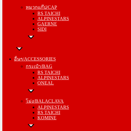
RS TAICHI
หมวกแก๊ป/CAP
ALPINESTARS
RS TAICHI
GAERNE
ALPINESTARS
SIDI
GAERNE
SIDI
อื่นๆ/ACCESSORIES
กระเป๋า/BAG
อื่นๆ/ACCESSORIES
RS TAICHI
กระเป๋า/BAG
ALPINESTARS
RS TAICHI
ONEAL
ALPINESTARS
ONEAL
โม่ง/BALACLAVA
ALPINESTARS
โม่ง/BALACLAVA
RS TAICHI
ALPINESTARS
KOMINE
RS TAICHI
KOMINE
ชุดซับใน/INNER SUIT