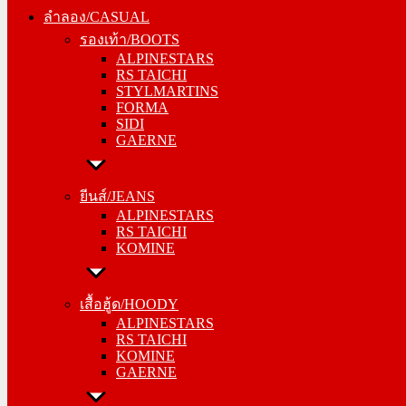
รองเท้า/BOOTS
ลำลอง/CASUAL
ALPINESTARS
รองเท้า/BOOTS
RS TAICHI
ALPINESTARS
STYLMARTINS
RS TAICHI
FORMA
STYLMARTINS
SIDI
FORMA
GAERNE
SIDI
GAERNE
ยีนส์/JEANS
ALPINESTARS
ยีนส์/JEANS
RS TAICHI
ALPINESTARS
KOMINE
RS TAICHI
KOMINE
เสื้อฮู้ด/HOODY
ALPINESTARS
เสื้อฮู้ด/HOODY
RS TAICHI
ALPINESTARS
KOMINE
RS TAICHI
GAERNE
KOMINE
GAERNE
หมวกแก๊ป/CAP