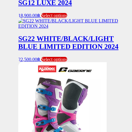
SG12 LUXE 2024
This
18,900.00
฿
Select options
product
has
multiple
variants.
SG22 WHITE/BLACK/LIGHT
The
BLUE LIMITED EDITION 2024
options
may
be
This
22,500.00
฿
Select options
chosen
product
on
has
the
multiple
product
variants.
page
The
options
may
be
chosen
on
the
product
page