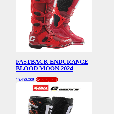
options
may
be
chosen
on
the
product
page
FASTBACK ENDURANCE
BLOOD MOON 2024
This
15,450.00
฿
Select options
product
has
multiple
variants.
The
options
may