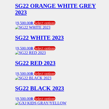
on
multiple
SG22 ORANGE WHITE GREY
the
variants.
2023
product
The
page
options
may
This
19,500.00
฿
Select options
be
product
chosen
has
on
multiple
SG22 WHITE 2023
the
variants.
product
The
page
This
19,500.00
฿
Select options
options
product
may
has
be
multiple
SG22 RED 2023
chosen
variants.
on
The
the
This
19,500.00
฿
Select options
options
product
product
may
page
has
be
multiple
SG22 BLACK 2023
chosen
variants.
on
The
the
This
19,500.00
฿
Select options
options
product
product
may
page
has
be