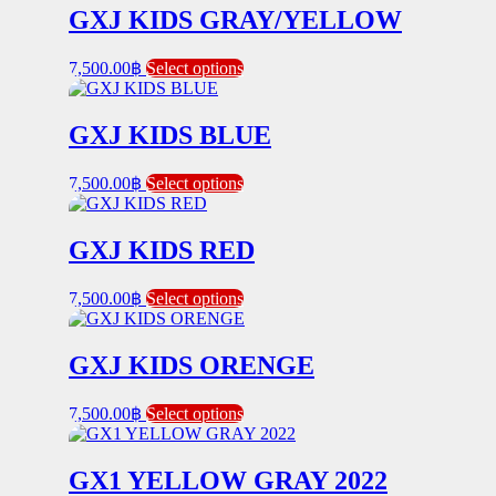
multiple
GXJ KIDS GRAY/YELLOW
chosen
variants.
on
The
the
This
7,500.00
฿
Select options
options
product
product
may
page
has
be
multiple
GXJ KIDS BLUE
chosen
variants.
on
The
the
This
7,500.00
฿
Select options
options
product
product
may
page
has
be
multiple
GXJ KIDS RED
chosen
variants.
on
The
the
This
7,500.00
฿
Select options
options
product
product
may
page
has
be
multiple
GXJ KIDS ORENGE
chosen
variants.
on
The
the
This
7,500.00
฿
Select options
options
product
product
may
page
has
be
multiple
GX1 YELLOW GRAY 2022
chosen
variants.
on