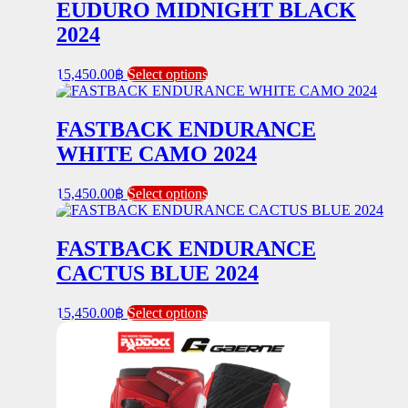
EUDURO MIDNIGHT BLACK
options
product
may
2024
page
be
chosen
This
15,450.00
฿
Select options
on
product
the
has
product
multiple
FASTBACK ENDURANCE
page
variants.
WHITE CAMO 2024
The
options
may
This
15,450.00
฿
Select options
be
product
chosen
has
on
multiple
FASTBACK ENDURANCE
the
variants.
CACTUS BLUE 2024
product
The
page
options
may
This
15,450.00
฿
Select options
be
product
chosen
has
on
multiple
the
variants.
product
The
page