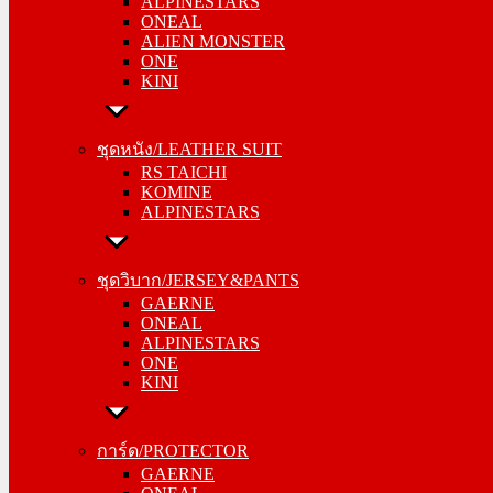
ALPINESTARS
ALIEN MONSTER
ONEAL
ONE
ALIEN MONSTER
KINI
ONE
KINI
ชุดหนัง/LEATHER SUIT
RS TAICHI
ชุดหนัง/LEATHER SUIT
KOMINE
RS TAICHI
ALPINESTARS
KOMINE
ALPINESTARS
ชุดวิบาก/JERSEY&PANTS
GAERNE
ชุดวิบาก/JERSEY&PANTS
ONEAL
GAERNE
ALPINESTARS
ONEAL
ONE
ALPINESTARS
KINI
ONE
KINI
การ์ด/PROTECTOR
GAERNE
การ์ด/PROTECTOR
ONEAL
GAERNE
ALPINESTARS