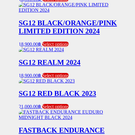
product
may
has
be
multiple
chosen
variants.
SG12 BLACK/ORANGE/PINK
on
The
the
LIMITED EDITION 2024
options
product
may
page
be
This
18,900.00
฿
Select options
chosen
product
on
has
the
multiple
SG12 REALM 2024
product
variants.
page
The
This
18,900.00
฿
Select options
options
product
may
has
be
multiple
SG12 RED BLACK 2023
chosen
variants.
on
The
the
This
21,000.00
฿
Select options
options
product
product
may
page
has
be
multiple
chosen
variants.
FASTBACK ENDURANCE
on
The
the