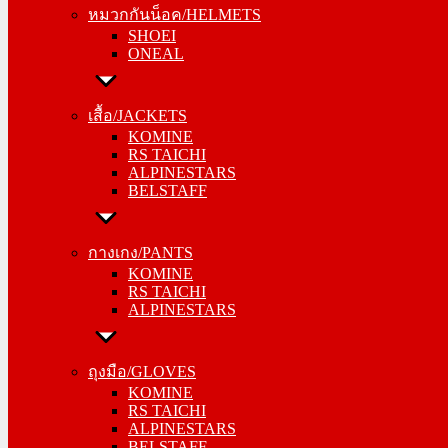
หมวกกันน็อค/HELMETS
ONEAL
SHOEI
ONEAL
เสื้อ/JACKETS
KOMINE
เสื้อ/JACKETS
RS TAICHI
KOMINE
ALPINESTARS
RS TAICHI
BELSTAFF
ALPINESTARS
BELSTAFF
กางเกง/PANTS
KOMINE
กางเกง/PANTS
RS TAICHI
KOMINE
ALPINESTARS
RS TAICHI
ALPINESTARS
ถุงมือ/GLOVES
KOMINE
ถุงมือ/GLOVES
RS TAICHI
KOMINE
ALPINESTARS
RS TAICHI
BELSTAFF
ALPINESTARS
BELSTAFF