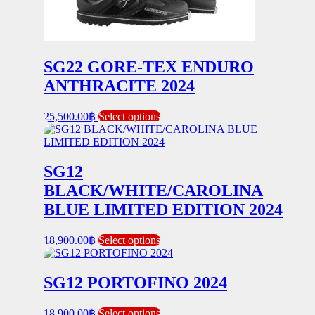
SG22 GORE-TEX ENDURO
ANTHRACITE 2024
This
25,500.00
฿
Select options
product
has
multiple
variants.
SG12
The
BLACK/WHITE/CAROLINA
options
may
BLUE LIMITED EDITION 2024
be
chosen
This
18,900.00
฿
Select options
on
product
the
has
product
multiple
SG12 PORTOFINO 2024
page
variants.
The
This
18,900.00
฿
Select options
options