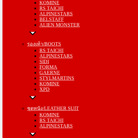
KOMINE
ALPINESTARS
RS TAICHI
BELSTAFF
ALPINESTARS
ALIEN MONSTER
BELSTAFF
ALIEN MONSTER
รองเท้า/BOOTS
RS TAICHI
รองเท้า/BOOTS
ALPINESTARS
RS TAICHI
SIDI
ALPINESTARS
FORMA
SIDI
GAERNE
FORMA
STYLMARTINS
GAERNE
KOMINE
STYLMARTINS
XPD
KOMINE
XPD
ชุดหนัง/LEATHER SUIT
KOMINE
ชุดหนัง/LEATHER SUIT
RS TAICHI
KOMINE
ALPINESTARS
RS TAICHI
ALPINESTARS
การ์ด/PROTECTOR