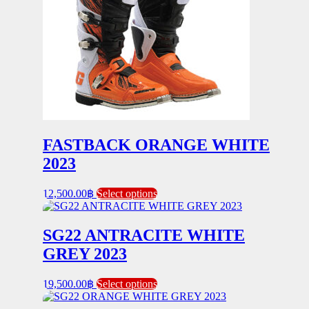
be
chosen
on
the
product
page
FASTBACK ORANGE WHITE
2023
This
12,500.00
฿
Select options
product
has
multiple
SG22 ANTRACITE WHITE
variants.
GREY 2023
The
options
may
This
19,500.00
฿
Select options
be
product
chosen
has