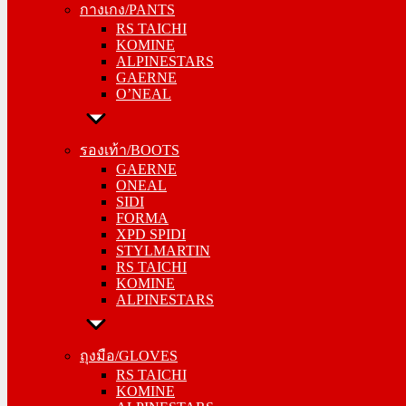
กางเกง/PANTS
KOMINE
RS TAICHI
ALPINESTARS
KOMINE
GAERNE
ALPINESTARS
O’NEAL
GAERNE
O’NEAL
รองเท้า/BOOTS
GAERNE
รองเท้า/BOOTS
ONEAL
GAERNE
SIDI
ONEAL
FORMA
SIDI
XPD SPIDI
FORMA
STYLMARTIN
XPD SPIDI
RS TAICHI
STYLMARTIN
KOMINE
RS TAICHI
ALPINESTARS
KOMINE
ALPINESTARS
ถุงมือ/GLOVES
RS TAICHI
ถุงมือ/GLOVES
KOMINE
RS TAICHI
ALPINESTARS
KOMINE
ONEAL