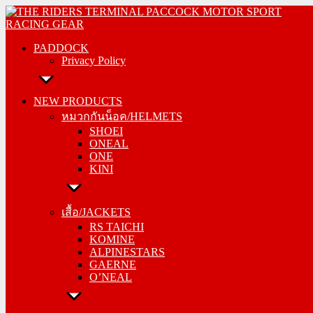
Skip
PADDOCK
to
Privacy Policy
content
PADDOCK
Privacy Policy
NEW PRODUCTS
หมวกกันน็อค/HELMETS
NEW PRODUCTS
SHOEI
หมวกกันน็อค/HELMETS
ONEAL
SHOEI
ONE
ONEAL
KINI
ONE
KINI
เสื้อ/JACKETS
RS TAICHI
เสื้อ/JACKETS
KOMINE
RS TAICHI
ALPINESTARS
KOMINE
GAERNE
ALPINESTARS
O’NEAL
GAERNE
O’NEAL
กางเกง/PANTS
RS TAICHI