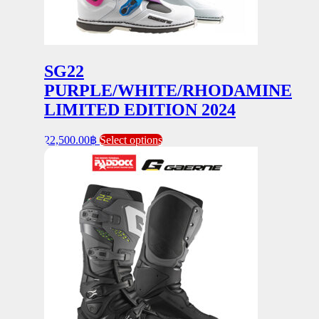
SG22
PURPLE/WHITE/RHODAMINE
LIMITED EDITION 2024
This
22,500.00
฿
Select options
product
has
multiple
variants.
The
options
may
be
chosen
on
the
product
page