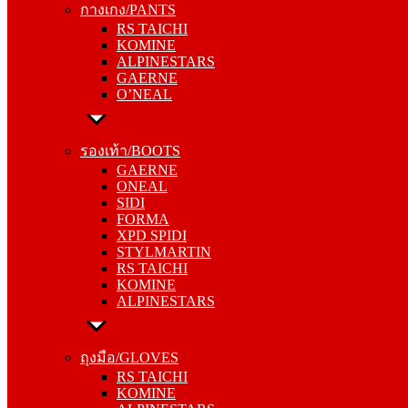
กางเกง/PANTS
KOMINE
RS TAICHI
ALPINESTARS
KOMINE
GAERNE
ALPINESTARS
O’NEAL
GAERNE
O’NEAL
รองเท้า/BOOTS
GAERNE
รองเท้า/BOOTS
ONEAL
GAERNE
SIDI
ONEAL
FORMA
SIDI
XPD SPIDI
FORMA
STYLMARTIN
XPD SPIDI
RS TAICHI
STYLMARTIN
KOMINE
RS TAICHI
ALPINESTARS
KOMINE
ALPINESTARS
ถุงมือ/GLOVES
RS TAICHI
ถุงมือ/GLOVES
KOMINE
RS TAICHI
ALPINESTARS
KOMINE
ONEAL