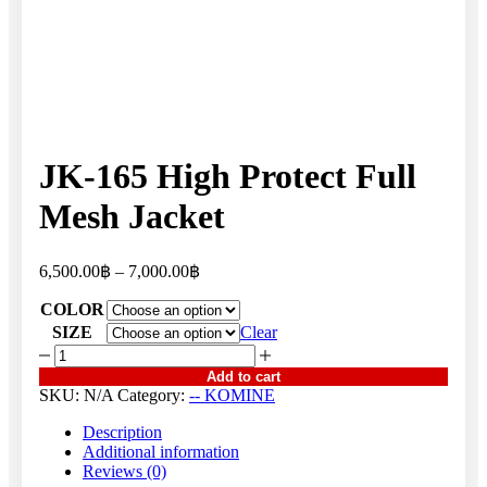
JK-165 High Protect Full
Mesh Jacket
Price
6,500.00
฿
–
7,000.00
฿
range:
COLOR
6,500.00฿
through
SIZE
Clear
7,000.00฿
JK-
165
Add to cart
High
SKU:
N/A
Category:
-- KOMINE
Protect
Full
Description
Mesh
Additional information
Jacket
Reviews (0)