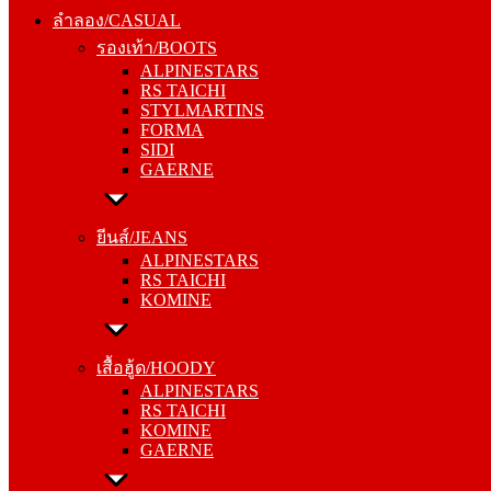
รองเท้า/BOOTS
ลำลอง/CASUAL
ALPINESTARS
รองเท้า/BOOTS
RS TAICHI
ALPINESTARS
STYLMARTINS
RS TAICHI
FORMA
STYLMARTINS
SIDI
FORMA
GAERNE
SIDI
GAERNE
ยีนส์/JEANS
ALPINESTARS
ยีนส์/JEANS
RS TAICHI
ALPINESTARS
KOMINE
RS TAICHI
KOMINE
เสื้อฮู้ด/HOODY
ALPINESTARS
เสื้อฮู้ด/HOODY
RS TAICHI
ALPINESTARS
KOMINE
RS TAICHI
GAERNE
KOMINE
GAERNE
หมวกแก๊ป/CAP