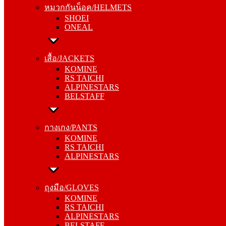
หมวกกันน็อค/HELMETS
ONEAL
SHOEI
ONEAL
เสื้อ/JACKETS
KOMINE
เสื้อ/JACKETS
RS TAICHI
KOMINE
ALPINESTARS
RS TAICHI
BELSTAFF
ALPINESTARS
BELSTAFF
กางเกง/PANTS
KOMINE
กางเกง/PANTS
RS TAICHI
KOMINE
ALPINESTARS
RS TAICHI
ALPINESTARS
ถุงมือ/GLOVES
KOMINE
ถุงมือ/GLOVES
RS TAICHI
KOMINE
ALPINESTARS
RS TAICHI
BELSTAFF
ALPINESTARS
BELSTAFF