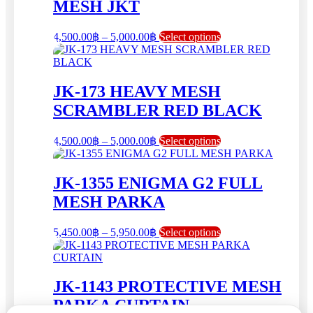
MESH JKT
Price
This
4,500.00
฿
–
5,000.00
฿
Select options
range:
product
has
4,500.00฿
multiple
through
variants.
5,000.00฿
JK-173 HEAVY MESH
The
SCRAMBLER RED BLACK
options
may
be
Price
This
4,500.00
฿
–
5,000.00
฿
Select options
chosen
range:
product
on
has
4,500.00฿
the
multiple
through
JK-1355 ENIGMA G2 FULL
product
variants.
5,000.00฿
MESH PARKA
page
The
options
may
Price
This
5,450.00
฿
–
5,950.00
฿
Select options
be
range:
product
chosen
has
5,450.00฿
on
multiple
through
the
variants.
5,950.00฿
JK-1143 PROTECTIVE MESH
product
The
PARKA CURTAIN
page
options