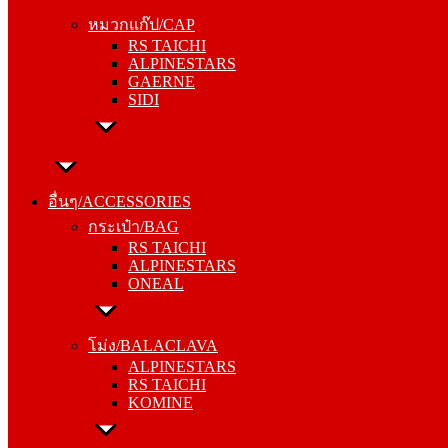
RS TAICHI
หมวกแก๊ป/CAP
ALPINESTARS
RS TAICHI
GAERNE
ALPINESTARS
SIDI
GAERNE
SIDI
อื่นๆ/ACCESSORIES
กระเป๋า/BAG
อื่นๆ/ACCESSORIES
RS TAICHI
กระเป๋า/BAG
ALPINESTARS
RS TAICHI
ONEAL
ALPINESTARS
ONEAL
โม่ง/BALACLAVA
ALPINESTARS
โม่ง/BALACLAVA
RS TAICHI
ALPINESTARS
KOMINE
RS TAICHI
KOMINE
ชุดซับใน/INNER SUIT