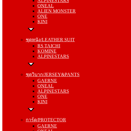
ALPINESTARS
ALIEN MONSTER
ONEAL
ONE
ALIEN MONSTER
KINI
ONE
KINI
ชุดหนัง/LEATHER SUIT
RS TAICHI
ชุดหนัง/LEATHER SUIT
KOMINE
RS TAICHI
ALPINESTARS
KOMINE
ALPINESTARS
ชุดวิบาก/JERSEY&PANTS
GAERNE
ชุดวิบาก/JERSEY&PANTS
ONEAL
GAERNE
ALPINESTARS
ONEAL
ONE
ALPINESTARS
KINI
ONE
KINI
การ์ด/PROTECTOR
GAERNE
การ์ด/PROTECTOR
ONEAL
GAERNE
ALPINESTARS