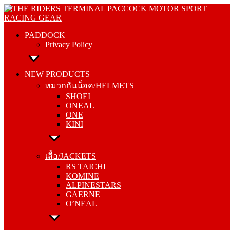
Skip
PADDOCK
to
Privacy Policy
content
PADDOCK
Privacy Policy
NEW PRODUCTS
หมวกกันน็อค/HELMETS
NEW PRODUCTS
SHOEI
หมวกกันน็อค/HELMETS
ONEAL
SHOEI
ONE
ONEAL
KINI
ONE
KINI
เสื้อ/JACKETS
RS TAICHI
เสื้อ/JACKETS
KOMINE
RS TAICHI
ALPINESTARS
KOMINE
GAERNE
ALPINESTARS
O’NEAL
GAERNE
O’NEAL
กางเกง/PANTS
RS TAICHI