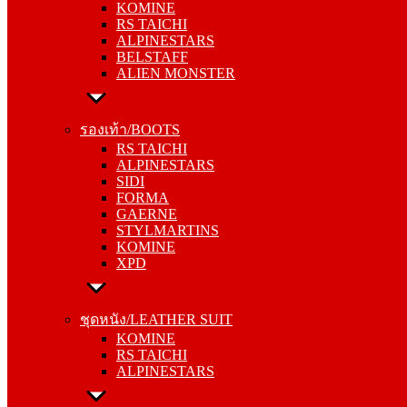
KOMINE
ALPINESTARS
RS TAICHI
BELSTAFF
ALPINESTARS
ALIEN MONSTER
BELSTAFF
ALIEN MONSTER
รองเท้า/BOOTS
RS TAICHI
รองเท้า/BOOTS
ALPINESTARS
RS TAICHI
SIDI
ALPINESTARS
FORMA
SIDI
GAERNE
FORMA
STYLMARTINS
GAERNE
KOMINE
STYLMARTINS
XPD
KOMINE
XPD
ชุดหนัง/LEATHER SUIT
KOMINE
ชุดหนัง/LEATHER SUIT
RS TAICHI
KOMINE
ALPINESTARS
RS TAICHI
ALPINESTARS
การ์ด/PROTECTOR