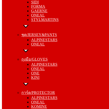
SIDI
GAERNE
FORMA
ONEAL
GAERNE
STYLMARTINS
ONEAL
STYLMARTINS
ชุด/JERSEY&PANTS
ALPINESTARS
ชุด/JERSEY&PANTS
ONEAL
ALPINESTARS
ONEAL
ถุงมือ/GLOVES
ALPINESTARS
ถุงมือ/GLOVES
ONEAL
ALPINESTARS
ONE
ONEAL
KINI
ONE
KINI
การ์ด/PROTECTOR
ALPINESTARS
การ์ด/PROTECTOR
ONEAL
ALPINESTARS
KOMINE
ONEAL
KOMINE